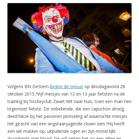
Volgens BN DeStem
begon de onrust
op dinsdagavond 28
oktober 2015.?Vijf meisjes van 12 en 13 jaar fietsten na de
training bij hockeyclub Zwart Wit naar huis, toen een man hen
tegemoet fietste. De onbekende, die een capuchon droeg,
deed?deze bij het passeren plotseling af waarna?de meisjes
het gezicht van een angstaanjagende clown zien.?Hij heeft
een wit masker op, uitpuilende ogen en zijn mond lijkt
doordrenkt met bloed. De vijf zetten het op een gillen en