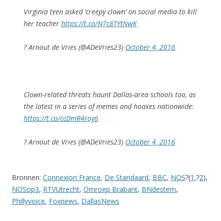
Virginia teen asked ‘creepy clown’ on social media to kill
her teacher
https://t.co/N7c8TYtNwK
? Arnout de Vries (@ADeVries23)
October 4, 2016
Clown-related threats haunt Dallas-area schools too, as
the latest in a series of memes and hoaxes nationwide:
https://t.co/ccDmR4roy6
? Arnout de Vries (@ADeVries23)
October 4, 2016
Bronnen:
Connexion France
,
De Standaard
,
BBC
,
NOS
?(
1
,?
2
),
NOSop3
,
RTVUtrecht
,
Omroep Brabant
,
BNdestem
,
Phillyvoice
,
Foxnews
,
DallasNews