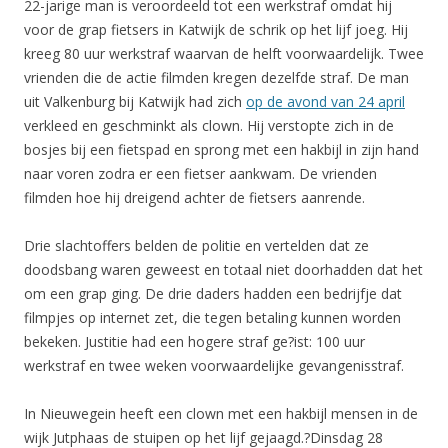
22-jarige man is veroordeeld tot een werkstraf omdat hij
voor de grap fietsers in Katwijk de schrik op het lijf joeg. Hij
kreeg 80 uur werkstraf waarvan de helft voorwaardelijk. Twee
vrienden die de actie filmden kregen dezelfde straf. De man
uit Valkenburg bij Katwijk had zich
op de avond van 24 april
verkleed en geschminkt als clown. Hij verstopte zich in de
bosjes bij een fietspad en sprong met een hakbijl in zijn hand
naar voren zodra er een fietser aankwam. De vrienden
filmden hoe hij dreigend achter de fietsers aanrende.
Drie slachtoffers belden de politie en vertelden dat ze
doodsbang waren geweest en totaal niet doorhadden dat het
om een grap ging. De drie daders hadden een bedrijfje dat
filmpjes op internet zet, die tegen betaling kunnen worden
bekeken. Justitie had een hogere straf ge?ist: 100 uur
werkstraf en twee weken voorwaardelijke gevangenisstraf.
In Nieuwegein heeft een clown met een hakbijl mensen in de
wijk Jutphaas de stuipen op het lijf gejaagd.?Dinsdag 28