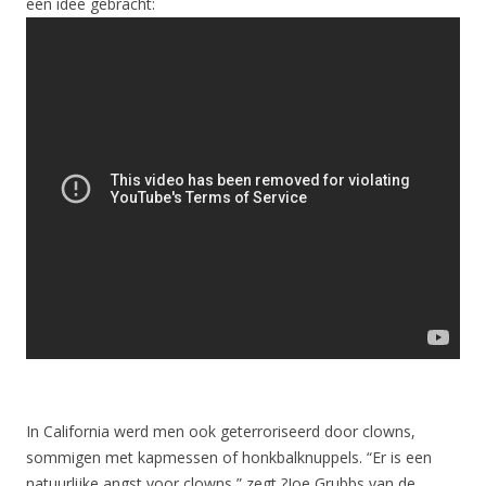
een idee gebracht:
In California werd men ook geterroriseerd door clowns,
sommigen met kapmessen of honkbalknuppels. “Er is een
natuurlijke angst voor clowns,” zegt ?Joe Grubbs van de