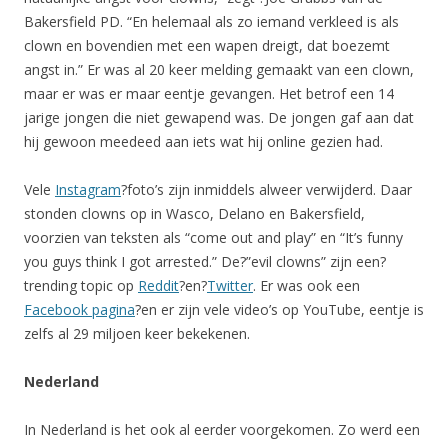
Bakersfield PD. “En helemaal als zo iemand verkleed is als
clown en bovendien met een wapen dreigt, dat boezemt
angst in.” Er was al 20 keer melding gemaakt van een clown,
maar er was er maar eentje gevangen. Het betrof een 14
jarige jongen die niet gewapend was. De jongen gaf aan dat
hij gewoon meedeed aan iets wat hij online gezien had.
Vele
Instagram
?foto’s zijn inmiddels alweer verwijderd. Daar
stonden clowns op in Wasco, Delano en Bakersfield,
voorzien van teksten als “come out and play” en “It’s funny
you guys think I got arrested.” De?”evil clowns” zijn een?
trending topic op
Reddit
?en?
Twitter
. Er was ook een
Facebook pagina
?en er zijn vele video’s op YouTube, eentje is
zelfs al 29 miljoen keer bekekenen.
Nederland
In Nederland is het ook al eerder voorgekomen. Zo werd een