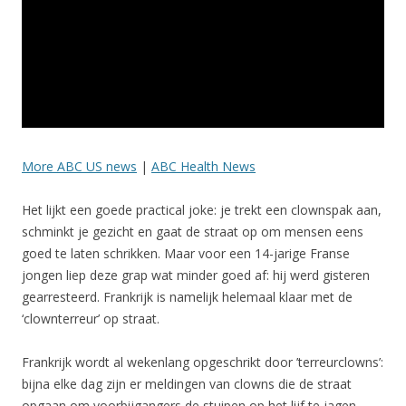
More ABC US news
|
ABC Health News
Het lijkt een goede practical joke: je trekt een clownspak aan,
schminkt je gezicht en gaat de straat op om mensen eens
goed te laten schrikken. Maar voor een 14-jarige Franse
jongen liep deze grap wat minder goed af: hij werd gisteren
gearresteerd. Frankrijk is namelijk helemaal klaar met de
‘clownterreur’ op straat.
Frankrijk wordt al wekenlang opgeschrikt door ’terreurclowns’:
bijna elke dag zijn er meldingen van clowns die de straat
opgaan om voorbijgangers de stuipen op het lijf te jagen.