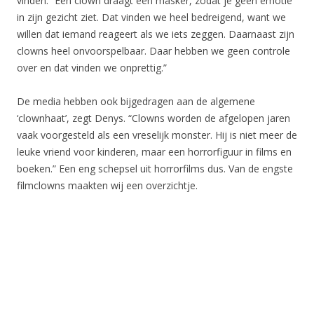
vinden. “Een clown draagt een masker, zodat je geen emotie
in zijn gezicht ziet. Dat vinden we heel bedreigend, want we
willen dat iemand reageert als we iets zeggen. Daarnaast zijn
clowns heel onvoorspelbaar. Daar hebben we geen controle
over en dat vinden we onprettig.”
De media hebben ook bijgedragen aan de algemene
‘clownhaat’, zegt Denys. “Clowns worden de afgelopen jaren
vaak voorgesteld als een vreselijk monster. Hij is niet meer de
leuke vriend voor kinderen, maar een horrorfiguur in films en
boeken.” Een eng schepsel uit horrorfilms dus. Van de engste
filmclowns maakten wij een overzichtje.