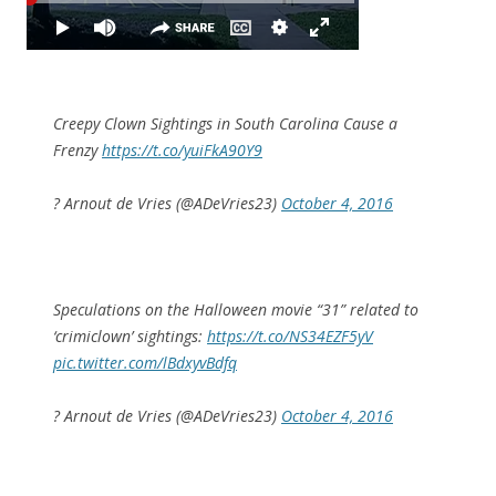
Creepy Clown Sightings in South Carolina Cause a
Frenzy
https://t.co/yuiFkA90Y9
? Arnout de Vries (@ADeVries23)
October 4, 2016
Speculations on the Halloween movie “31” related to
‘crimiclown’ sightings:
https://t.co/NS34EZF5yV
pic.twitter.com/lBdxyvBdfq
? Arnout de Vries (@ADeVries23)
October 4, 2016