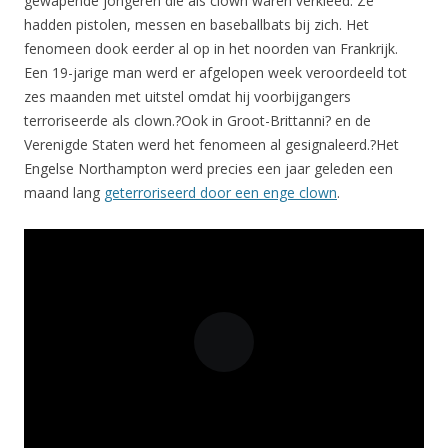
gewapende jongeren die als clown waren verkleed. Ze
hadden pistolen, messen en baseballbats bij zich. Het
fenomeen dook eerder al op in het noorden van Frankrijk.
Een 19-jarige man werd er afgelopen week veroordeeld tot
zes maanden met uitstel omdat hij voorbijgangers
terroriseerde als clown.?Ook in Groot-Brittanni? en de
Verenigde Staten werd het fenomeen al gesignaleerd.?Het
Engelse Northampton werd precies een jaar geleden een
maand lang
geterroriseerd door een enge clown
.