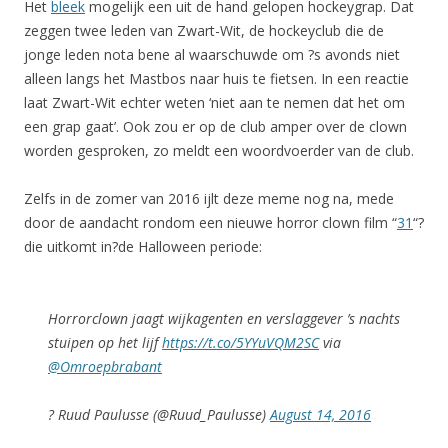
Het
bleek
mogelijk een uit de hand gelopen hockeygrap. Dat
zeggen twee leden van Zwart-Wit, de hockeyclub die de
jonge leden nota bene al waarschuwde om ?s avonds niet
alleen langs het Mastbos naar huis te fietsen. In een reactie
laat Zwart-Wit echter weten ‘niet aan te nemen dat het om
een grap gaat’. Ook zou er op de club amper over de clown
worden gesproken, zo meldt een woordvoerder van de club.
Zelfs in de zomer van 2016 ijlt deze meme nog na, mede
door de aandacht rondom een nieuwe horror clown film “
31
“?
die uitkomt in?de Halloween periode:
Horrorclown jaagt wijkagenten en verslaggever ’s nachts
stuipen op het lijf
https://t.co/5YYuVQM2SC
via
@Omroepbrabant
? Ruud Paulusse (@Ruud_Paulusse)
August 14, 2016