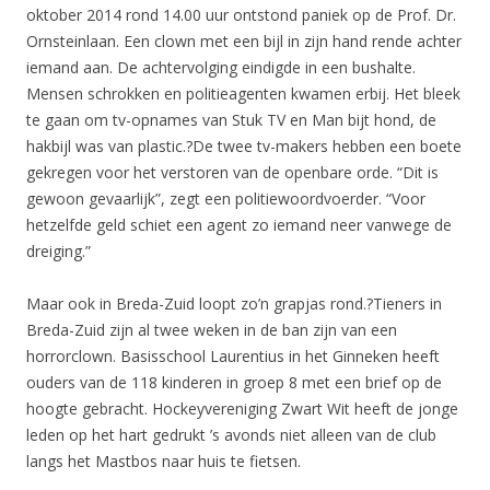
oktober 2014 rond 14.00 uur ontstond paniek op de Prof. Dr.
Ornsteinlaan. Een clown met een bijl in zijn hand rende achter
iemand aan. De achtervolging eindigde in een bushalte.
Mensen schrokken en politieagenten kwamen erbij. Het bleek
te gaan om tv-opnames van Stuk TV en Man bijt hond, de
hakbijl was van plastic.?De twee tv-makers hebben een boete
gekregen voor het verstoren van de openbare orde. “Dit is
gewoon gevaarlijk”, zegt een politiewoordvoerder. “Voor
hetzelfde geld schiet een agent zo iemand neer vanwege de
dreiging.”
Maar ook in Breda-Zuid loopt zo’n grapjas rond.?Tieners in
Breda-Zuid zijn al twee weken in de ban zijn van een
horrorclown. Basisschool Laurentius in het Ginneken heeft
ouders van de 118 kinderen in groep 8 met een brief op de
hoogte gebracht. Hockeyvereniging Zwart Wit heeft de jonge
leden op het hart gedrukt ’s avonds niet alleen van de club
langs het Mastbos naar huis te fietsen.