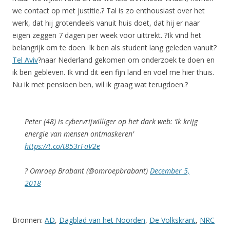
we contact op met justitie.? Tal is zo enthousiast over het
werk, dat hij grotendeels vanuit huis doet, dat hij er naar
eigen zeggen 7 dagen per week voor uittrekt. ?Ik vind het
belangrijk om te doen. Ik ben als student lang geleden vanuit?
Tel Aviv
?naar Nederland gekomen om onderzoek te doen en
ik ben gebleven. Ik vind dit een fijn land en voel me hier thuis.
Nu ik met pensioen ben, wil ik graag wat terugdoen.?
Peter (48) is cybervrijwilliger op het dark web: ‘Ik krijg
energie van mensen ontmaskeren’
https://t.co/t853rFaV2e
? Omroep Brabant (@omroepbrabant)
December 5,
2018
Bronnen:
AD
,
Dagblad van het Noorden
,
De Volkskrant
,
NRC