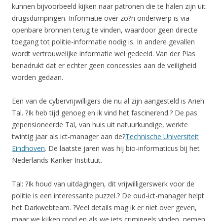
kunnen bijvoorbeeld kijken naar patronen die te halen zijn uit
drugsdumpingen. Informatie over zo?n onderwerp is via
openbare bronnen terug te vinden, waardoor geen directe
toegang tot politie-informatie nodig is. In andere gevallen
wordt vertrouwelijke informatie wel gedeeld. Van der Plas
benadrukt dat er echter geen concessies aan de veiligheid
worden gedaan.
Een van de cybervrijwilligers die nu al zijn aangesteld is Arieh
Tal. ?Ik heb tijd genoeg en ik vind het fascinerend.? De pas
gepensioneerde Tal, van huis uit natuurkundige, werkte
twintig jaar als ict-manager aan de?
Technische Universiteit
Eindhoven
. De laatste jaren was hij bio-informaticus bij het
Nederlands Kanker Instituut.
Tal: ?Ik houd van uitdagingen, dit vrijwilligerswerk voor de
politie is een interessante puzzel.? De oud-ict-manager helpt
het Darkwebteam. ?Veel details mag ik er niet over geven,
maar we kijken rond en als we iets crimineels vinden, nemen