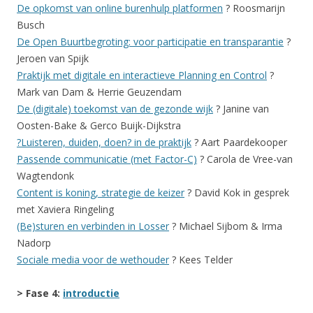
De opkomst van online burenhulp platformen
? Roosmarijn
Busch
De Open Buurtbegroting: voor participatie en transparantie
?
Jeroen van Spijk
Praktijk met digitale en interactieve Planning en Control
?
Mark van Dam & Herrie Geuzendam
De (digitale) toekomst van de gezonde wijk
? Janine van
Oosten-Bake & Gerco Buijk-Dijkstra
?Luisteren, duiden, doen? in de praktijk
? Aart Paardekooper
Passende communicatie (met Factor-C)
? Carola de Vree-van
Wagtendonk
Content is koning, strategie de keizer
? David Kok in gesprek
met Xaviera Ringeling
(Be)sturen en verbinden in Losser
? Michael Sijbom & Irma
Nadorp
Sociale media voor de wethouder
? Kees Telder
> Fase 4:
introductie