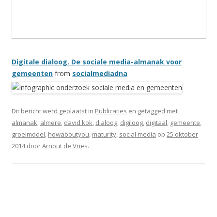
Digitale dialoog. De sociale media-almanak voor
gemeenten
from
socialmediadna
Dit bericht werd geplaatst in
Publicaties
en getagged met
almanak
,
almere
,
david kok
,
dialoog
,
digiloog
,
digitaal
,
gemeente
,
groeimodel
,
howaboutyou
,
maturity
,
social media
op
25 oktober
2014
door
Arnout de Vries
.