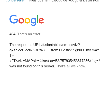
converseren
? Niels Loeffen, Ewoud de Voogd & David Kok