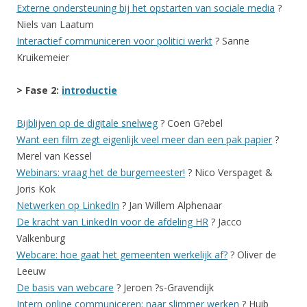
Externe ondersteuning bij het opstarten van sociale media
?
Niels van Laatum
Interactief communiceren voor politici werkt
? Sanne
Kruikemeier
> Fase 2:
introductie
Bijblijven op de digitale snelweg
? Coen G?ebel
Want een film zegt eigenlijk veel meer dan een pak papier
?
Merel van Kessel
Webinars: vraag het de burgemeester!
? Nico Verspaget &
Joris Kok
Netwerken op LinkedIn
? Jan Willem Alphenaar
De kracht van LinkedIn voor de afdeling HR
? Jacco
Valkenburg
Webcare: hoe gaat het gemeenten werkelijk af?
? Oliver de
Leeuw
De basis van webcare
? Jeroen ?s-Gravendijk
Intern online communiceren: naar slimmer werken
? Huib