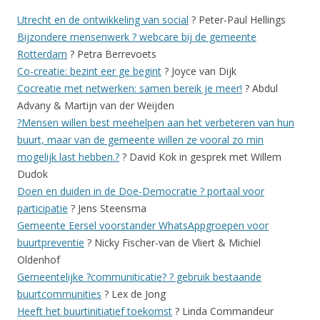
Utrecht en de ontwikkeling van social
? Peter-Paul Hellings
Bijzondere mensenwerk ? webcare bij de gemeente
Rotterdam
? Petra Berrevoets
Co-creatie: bezint eer ge begint
? Joyce van Dijk
Cocreatie met netwerken: samen bereik je meer!
? Abdul
Advany & Martijn van der Weijden
?Mensen willen best meehelpen aan het verbeteren van hun
buurt, maar van de gemeente willen ze vooral zo min
mogelijk last hebben.?
? David Kok in gesprek met Willem
Dudok
Doen en duiden in de Doe-Democratie ? portaal voor
participatie
? Jens Steensma
Gemeente Eersel voorstander WhatsAppgroepen voor
buurtpreventie
? Nicky Fischer-van de Vliert & Michiel
Oldenhof
Gemeentelijke ?communiticatie? ? gebruik bestaande
buurtcommunities
? Lex de Jong
Heeft het buurtinitiatief toekomst
? Linda Commandeur