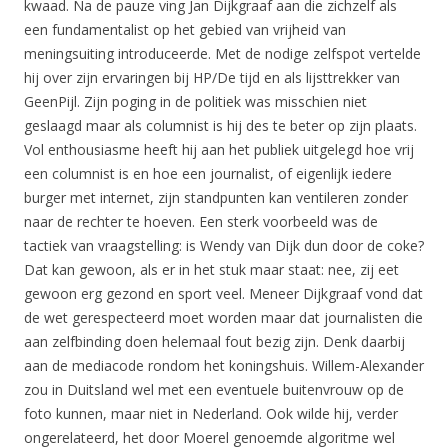
kwaad. Na de pauze ving Jan Dijkgraaf aan die zichzelf als
een fundamentalist op het gebied van vrijheid van
meningsuiting introduceerde. Met de nodige zelfspot vertelde
hij over zijn ervaringen bij HP/De tijd en als lijsttrekker van
GeenPijl. Zijn poging in de politiek was misschien niet
geslaagd maar als columnist is hij des te beter op zijn plaats.
Vol enthousiasme heeft hij aan het publiek uitgelegd hoe vrij
een columnist is en hoe een journalist, of eigenlijk iedere
burger met internet, zijn standpunten kan ventileren zonder
naar de rechter te hoeven. Een sterk voorbeeld was de
tactiek van vraagstelling: is Wendy van Dijk dun door de coke?
Dat kan gewoon, als er in het stuk maar staat: nee, zij eet
gewoon erg gezond en sport veel. Meneer Dijkgraaf vond dat
de wet gerespecteerd moet worden maar dat journalisten die
aan zelfbinding doen helemaal fout bezig zijn. Denk daarbij
aan de mediacode rondom het koningshuis. Willem-Alexander
zou in Duitsland wel met een eventuele buitenvrouw op de
foto kunnen, maar niet in Nederland. Ook wilde hij, verder
ongerelateerd, het door Moerel genoemde algoritme wel