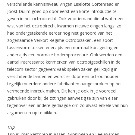
verschillende kennisniveau vingen Liselotte Cortenraad en
Joost Duijm goed op door eerst een korte introductie te
geven in het octrooirecht. Ook voor iemand die al wat meer
wist van het octrooirecht kwamen nieuwe dingen langs: zo
had ondergetekende eerder nog niet gehoord van het
zogenaamde Verkort Regime Octrooizaken, een soort
tussenvorm tussen enerzijds een normaal kort geding en
anderzijds een normale bodemprocedure. Ook werden een
aantal interessante kenmerken van octrooigeschillen in de
telecom-sector gegeven: vaak spelen zaken gelijktijdig in
verschillende landen en wordt er door een octrooihouder
tegelijk meerdere andere fabrikanten aangesproken op het
vermeende inbreuk maken. Dit kan je ook in je voordeel
gebruiken door bij de zittingen aanwezig te zijn van eiser
tegenover een andere gedaagde om zo alvast enkele van hun
argumenten op te pikken.
Trip
Trip is, met kantoren in Assen, Groningen en Leeuwarden,