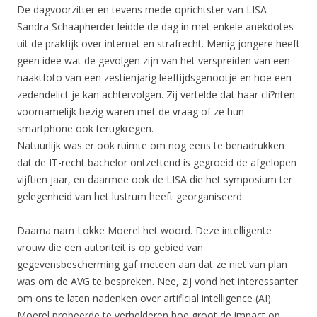
De dagvoorzitter en tevens mede-oprichtster van LISA
Sandra Schaapherder leidde de dag in met enkele anekdotes
uit de praktijk over internet en strafrecht. Menig jongere heeft
geen idee wat de gevolgen zijn van het verspreiden van een
naaktfoto van een zestienjarig leeftijdsgenootje en hoe een
zedendelict je kan achtervolgen. Zij vertelde dat haar cli?nten
voornamelijk bezig waren met de vraag of ze hun
smartphone ook terugkregen.
Natuurlijk was er ook ruimte om nog eens te benadrukken
dat de IT-recht bachelor ontzettend is gegroeid de afgelopen
vijftien jaar, en daarmee ook de LISA die het symposium ter
gelegenheid van het lustrum heeft georganiseerd.
Daarna nam Lokke Moerel het woord. Deze intelligente
vrouw die een autoriteit is op gebied van
gegevensbescherming gaf meteen aan dat ze niet van plan
was om de AVG te bespreken. Nee, zij vond het interessanter
om ons te laten nadenken over artificial intelligence (AI).
Moerel probeerde te verhelderen hoe groot de impact op