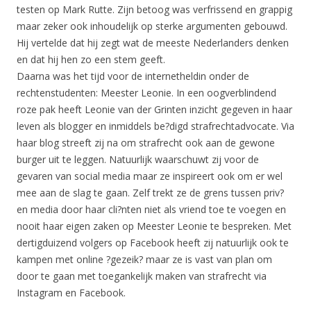
testen op Mark Rutte. Zijn betoog was verfrissend en grappig
maar zeker ook inhoudelijk op sterke argumenten gebouwd.
Hij vertelde dat hij zegt wat de meeste Nederlanders denken
en dat hij hen zo een stem geeft.
Daarna was het tijd voor de internetheldin onder de
rechtenstudenten: Meester Leonie. In een oogverblindend
roze pak heeft Leonie van der Grinten inzicht gegeven in haar
leven als blogger en inmiddels be?digd strafrechtadvocate. Via
haar blog streeft zij na om strafrecht ook aan de gewone
burger uit te leggen. Natuurlijk waarschuwt zij voor de
gevaren van social media maar ze inspireert ook om er wel
mee aan de slag te gaan. Zelf trekt ze de grens tussen priv?
en media door haar cli?nten niet als vriend toe te voegen en
nooit haar eigen zaken op Meester Leonie te bespreken. Met
dertigduizend volgers op Facebook heeft zij natuurlijk ook te
kampen met online ?gezeik? maar ze is vast van plan om
door te gaan met toegankelijk maken van strafrecht via
Instagram en Facebook.