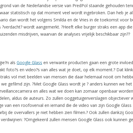
p grond van de Nederlandse versie van PredPol staande gehouden terw
aar statistisch op dat moment veel wordt ingebroken. Dan heb je als 
nario dan wordt het volgens Smilda en de Vries in de toekomst voor b
s ?verdacht? wordt aangemerkt. ?Heeft elke burger straks een app d
izenden misdrijven, waarvan de analyses vrijelijk beschikbaar zijn??
gie?n als
Google Glass
en verwante producten gaan een grote invloed
kt foto?s en video?s van alles wat je doet, op elk moment.? Dat klink
straks vol met beelden van mensen die daar helemaal nooit om hebbe
at we gefilmd zijn. ?Met Google Glass wordt je ? anders kunnen we h
rveillancecamera en alles wat we doen kan zomaar openbaar worden 
elen, aldus de auteurs. Zo zullen ooggetuigenverslagen objectiever wo
 van een roofoverval en iemand die de video van zijn Google Glass a
rbij de overvallers je niet hebben zien filmen.? Ook zullen dankzij G
es verdwijnen: ?Omgekeerd zullen mensen Google Glass ook kunnen ge