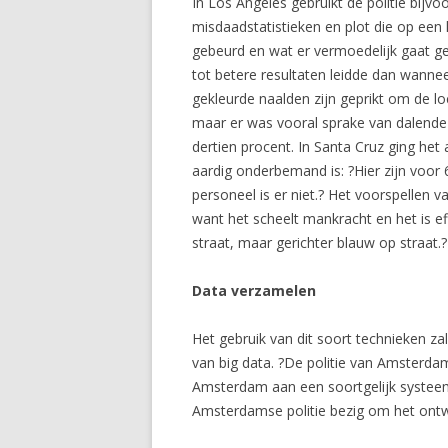
In Los Angeles gebruikt de politie bij
misdaadstatistieken en plot die op een k
gebeurd en wat er vermoedelijk gaat g
tot betere resultaten leidde dan wanne
gekleurde naalden zijn geprikt om de lo
maar er was vooral sprake van dalende 
dertien procent. In Santa Cruz ging het 
aardig onderbemand is: ?Hier zijn voor
personeel is er niet.? Het voorspellen
want het scheelt mankracht en het is ef
straat, maar gerichter blauw op straat.?
Data verzamelen
Het gebruik van dit soort technieken zal
van big data. ?De politie van Amsterd
Amsterdam aan een soortgelijk systeem
Amsterdamse politie bezig om het ont