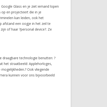
n Google Glass en je ziet iemand lopen
op en projecteert die in je
riminelen kan leiden, ook het
afstand een oogje in het zeil te
ijn of haar ?personal device?. Ze
e draagbare technologie benutten: ?
t het straatbeeld: Applehorloges,
e mogelijkheden.? Ook vliegende
era kunnen voor ons bijvoorbeeld