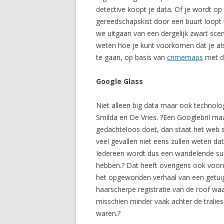
detective koopt je data. Of je wordt o
gereedschapskist door een buurt loopt w
we uitgaan van een dergelijk zwart sce
weten hoe je kunt voorkomen dat je al
te gaan, op basis van
crimemaps
met du
Google Glass
Niet alleen big data maar ook technolo
Smilda en De Vries. ?Een Googlebril maa
gedachteloos doet, dan staat het web 
veel gevallen niet eens zullen weten d
Iedereen wordt dus een wandelende su
hebben.? Dat heeft overigens ook voord
het opgewonden verhaal van een getuige
haarscherpe registratie van de roof waa
misschien minder vaak achter de trali
waren.?