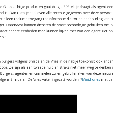
le Glass-achtige producten gaat dragen? ?Stel, je draagt als agent ee
el is. Dan roep je snel even alle recente gegevens over deze persoon 
t alleen realtime toegang tot informatie die tot de aanhouding van c
r. Daarnaast kunnen diensten dit soort technologie gebruiken om op 
oordat andere eenheden mee kunnen kijken met wat een agent ziet op z
en.?
n burgers volgens Smilda en de Vries in de nabije toekomst ook ander
or. Ze zijn als een tweede huid en straks niet meer weg te denken ui
. Burgers, agenten en criminelen zullen gebruikmaken van deze nieuw
lgens Smilda en De Vries vaker ingezet? worden: ?
Minidrones
met cam