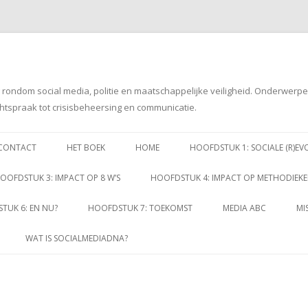
g rondom social media, politie en maatschappelijke veiligheid. Onderwerp
htspraak tot crisisbeheersing en communicatie.
Spring
naar
CONTACT
HET BOEK
HOME
HOOFDSTUK 1: SOCIALE (R)EV
inhoud
OOFDSTUK 3: IMPACT OP 8 W’S
HOOFDSTUK 4: IMPACT OP METHODIEK
TUK 6: EN NU?
HOOFDSTUK 7: TOEKOMST
MEDIA ABC
MI
WAT IS SOCIALMEDIADNA?