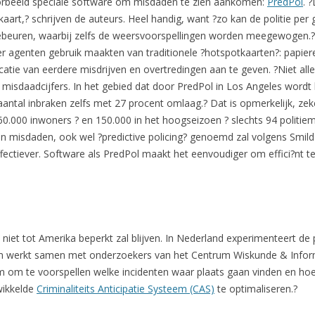
voorbeeld speciale software om misdaden te zien aankomen:
PredPol
. 
aart,? schrijven de auteurs. Heel handig, want ?zo kan de politie per 
ebeuren, waarbij zelfs de weersvoorspellingen worden meegewogen.? I
er agenten gebruik maakten van traditionele ?hotspotkaarten?: papi
catie van eerdere misdrijven en overtredingen aan te geven. ?Niet all
misdaadcijfers. In het gebied dat door PredPol in Los Angeles word
aantal inbraken zelfs met 27 procent omlaag.? Dat is opmerkelijk, zek
 60.000 inwoners ? en 150.000 in het hoogseizoen ? slechts 94 politi
 van misdaden, ook wel ?predictive policing? genoemd zal volgens Smi
fectiever. Software als PredPol maakt het eenvoudiger om effici?nt te
 niet tot Amerika beperkt zal blijven. In Nederland experimenteert de 
am werkt samen met onderzoekers van het Centrum Wiskunde & Informat
 om te voorspellen welke incidenten waar plaats gaan vinden en ho
wikkelde
Criminaliteits Anticipatie Systeem (CAS)
te optimaliseren.?