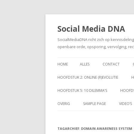
Social Media DNA
SocialMediaDNA richt zich op kennisdelin
openbare orde, opsporing, vervolging, rec
HOME
ALLES
CONTACT
HOOFDSTUK 2: ONLINE (R)EVOLUTIE
H
HOOFDSTUK 5: 10 DILEMMA’S
HOOFDS
OVERIG
SAMPLE PAGE
VIDEO’S
TAGARCHIEF:
DOMAIN AWARENESS SYSTEM