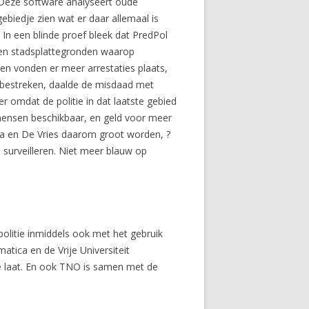
?Deze software analyseert oude
gebiedje zien wat er daar allemaal is
n een blinde proef bleek dat PredPol
eren stadsplattegronden waarop
een vonden er meer arrestaties plaats,
t bestreken, daalde de misdaad met
er omdat de politie in dat laatste gebied
emensen beschikbaar, en geld voor meer
lda en De Vries daarom groot worden, ?
 surveilleren. Niet meer blauw op
politie inmiddels ook met het gebruik
ica en de Vrije Universiteit
e laat. En ook TNO is samen met de