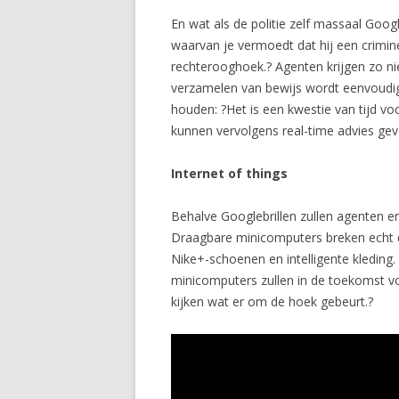
En wat als de politie zelf massaal Goog
waarvan je vermoedt dat hij een crimine
rechterooghoek.? Agenten krijgen zo nie
verzamelen van bewijs wordt eenvoudige
houden: ?Het is een kwestie van tijd v
kunnen vervolgens real-time advies gev
Internet of things
Behalve Googlebrillen zullen agenten e
Draagbare minicomputers breken echt do
Nike+-schoenen en intelligente kleding
minicomputers zullen in de toekomst vo
kijken wat er om de hoek gebeurt.?