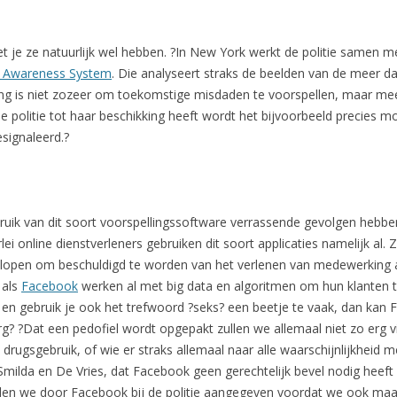
 je ze natuurlijk wel hebben. ?In New York werkt de politie samen m
 Awareness System
. Die analyseert straks de beelden van de meer da
ing is niet zozeer om toekomstige misdaden te voorspellen, maar mee
 politie tot haar beschikking heeft wordt het bijvoorbeeld precies m
esignaleerd.?
ruik van dit soort voorspellingssoftware verrassende gevolgen hebben
erlei online dienstverleners gebruiken dit soort applicaties namelijk al.
co lopen om beschuldigd te worden van het verlenen van medewerking 
 als
Facebook
werken al met big data en algoritmen om hun klanten te 
r, en gebruik je ook het trefwoord ?seks? een beetje te vaak, dan ka
erg? ?Dat een pedofiel wordt opgepakt zullen we allemaal niet zo erg
drugsgebruik, of wie er straks allemaal naar alle waarschijnlijkheid m
milda en De Vries, dat Facebook geen gerechtelijk bevel nodig heeft 
worden we door Facebook bij de politie aangegeven voordat we ook maa