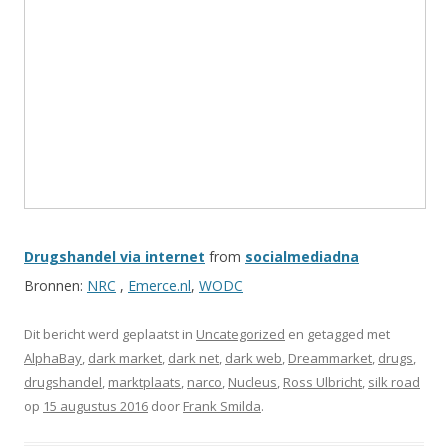
Drugshandel via internet
from
socialmediadna
Bronnen:
NRC
,
Emerce.nl
,
WODC
Dit bericht werd geplaatst in
Uncategorized
en getagged met
AlphaBay
,
dark market
,
dark net
,
dark web
,
Dreammarket
,
drugs
,
drugshandel
,
marktplaats
,
narco
,
Nucleus
,
Ross Ulbricht
,
silk road
op
15 augustus 2016
door
Frank Smilda
.