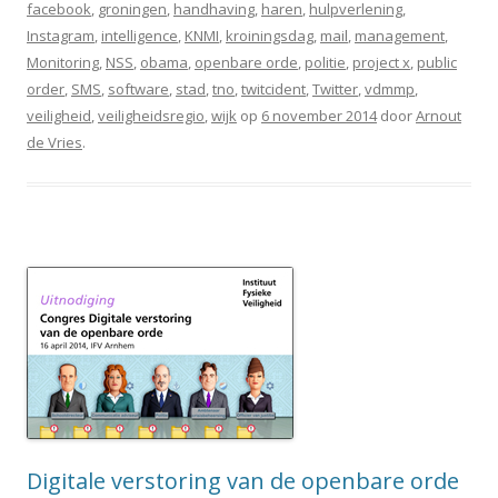
facebook
,
groningen
,
handhaving
,
haren
,
hulpverlening
,
Instagram
,
intelligence
,
KNMI
,
kroiningsdag
,
mail
,
management
,
Monitoring
,
NSS
,
obama
,
openbare orde
,
politie
,
project x
,
public
order
,
SMS
,
software
,
stad
,
tno
,
twitcident
,
Twitter
,
vdmmp
,
veiligheid
,
veiligheidsregio
,
wijk
op
6 november 2014
door
Arnout
de Vries
.
Digitale verstoring van de openbare orde