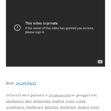
Bron:
Securityfacts
Dit bericht werd geplaatst in
Uncategorized
en getagged met
aardbeving
,
alert
,
amsterdam
,
analyse
,
crises
,
crowd
,
crowdsense
,
dashboard
,
detection
,
dreigingen
,
duiding
,
event
,