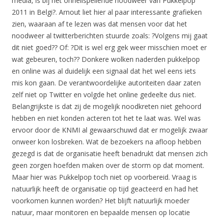
media, is bij het onheilspellende noodweer van Pukkelpop
2011 in Belgi?. Arnout liet hier al paar interessante grafieken
zien, waaraan af te lezen was dat mensen voor dat het
noodweer al twitterberichten stuurde zoals: ?Volgens mij gaat
dit niet goed?? Of: ?Dit is wel erg gek weer misschien moet er
wat gebeuren, toch?? Donkere wolken naderden pukkelpop
en online was al duidelijk een signaal dat het wel eens iets
mis kon gaan. De verantwoordelijke autoriteiten daar zaten
zelf niet op Twitter en volgde het online gedeelte dus niet.
Belangrijkste is dat zij de mogelijk noodkreten niet gehoord
hebben en niet konden acteren tot het te laat was. Wel was
ervoor door de KNMI al gewaarschuwd dat er mogelijk zwaar
onweer kon losbreken. Wat de bezoekers na afloop hebben
gezegd is dat de organisatie heeft benadrukt dat mensen zich
geen zorgen hoefden maken over de storm op dat moment.
Maar hier was Pukkelpop toch niet op voorbereid. Vraag is
natuurlijk heeft de organisatie op tijd geacteerd en had het
voorkomen kunnen worden? Het blijft natuurlijk moeder
natuur, maar monitoren en bepaalde mensen op locatie