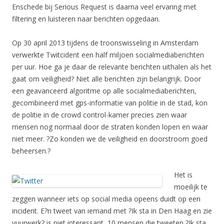
Enschede bij Serious Request is daarna veel ervaring met
filtering en luisteren naar berichten opgedaan.
Op 30 april 2013 tijdens de troonswisseling in Amsterdam
verwerkte Twitcident een half miljoen socialmediaberichten
per uur. Hoe ga je daar de relevante berichten uithalen als het
gaat om veiligheid? Niet alle berichten zijn belangrijk. Door
een geavanceerd algoritme op alle socialmediaberichten,
gecombineerd met gps-informatie van politie in de stad, kon
de politie in de crowd control-kamer precies zien waar
mensen nog normaal door de straten konden lopen en waar
niet meer. ?Zo konden we de veiligheid en doorstroom goed
beheersen.?
Het is
moeilijk te
zeggen wanneer iets op social media opeens duidt op een
incident. E?n tweet van iemand met ?Ik sta in Den Haag en zie
vuurwerk? is niet interessant, 10 mensen die tweeten ?Ik sta