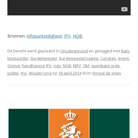
Bronnen:
infopuntveiligheid
,
IFV
,
NGB
.
Dit bericht werd geplaatst in
Uncategorized
en getagged met
Bats
,
bestuurder
,
burgemeester
,
burgemeestersgame
,
Congres
,
event
,
Greive
,
handhaving
,
IFV
,
nctv
,
NGB
,
NIFV
,
OM
,
openbare orde
,
politie
,
tno
,
Wouter jong
op
18 april 2014
door
Arnout de Vries
.