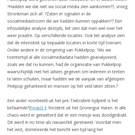
?Hadden we dat niet via social media zien aankomen??, vroeg
Stronkman zich af. ?Zaten er signalen in de
socialmediastroom die we hadden kunnen oppakken?? Een
inhoudelijke analyse destijds, liet zien dat men wel over het
weer praatte. Op verschillende locaties. Ook liet analyse zien
dat de intensiteit op bepaalde locaties in korte tijd toenam.
Onder andere in de omgeving van Pukkelpop. ?Als we
toentertijd al alle socialmediadata hadden geanalyseerd,
zoals we dat nu kunnen, had de organisatie van Pukkelpop
waarschijnlijk niet het advies gegeven om iedereen in tenten
te laten schuilen, maar hadden we de aanpak van afgelopen
Pinkpop gehanteerd en mensen op het veld laten zitten.?
Een ander voorbeeld uit het pre-Twitcident-tijdperk is het
befaamde?
Project X
?incident uit het Groningse Haren. In alle
chaos werd er getwitterd dat er een meisje was doodgedrukt.
Dit werd in no time als nieuwsfeit geretweet. Voordat men
het wist, domineerde het bericht een tijd lang het