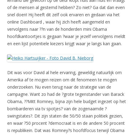
iemand die gewoon op de deur klopt huis aan huis en vraagt
of de mensen al gestemd hebben? Zo niet? Ga dat dan even
snel doen! Hij heeft dit zelf ook ervaren en gedaan via het
online Dashboard , waar hij zich heeft aangemeld en
vervolgens naar ??n van de honderden mini Obama
hoofdkantoortjes is gegaan ?waar je jezelf vervolgens meldt
en een lijst potentiele kiezers krijgt waar je langs kan gaan.
Dit was voor David al hele ervaring, geweldig natuurlijk om
Amerika af te mogen reizen om dit fenomeen te mogen
onderzoeken. Nu even terug naar de strategie van de
campagne. Want zo had de ?grote tegenstander van Barack
Obama, ??Mitt Romney, bijna zijn hele budget ingezet op het
bombarderen via tv spotjes? van de zogenaamde ?
swingstates?. Dit zijn staten die 50/50 staan politiek gezien,
en waar ?50 procent ?democraat is en de andere 50 procent
is republikein. Dat was Romney?s hoofdfocus terwijl Obama