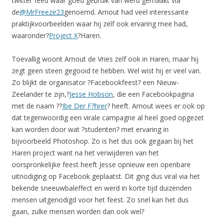
twitter feed waar goed gebruik van werd gemaakt via
de
@MrFreeze23
genoemd. Arnout had veel interessante
praktijkvoorbeelden waar hij zelf ook ervaring mee had,
waaronder?
Project X
?Haren.
Toevallig woont Arnout de Vries zelf ook in Haren, maar hij
zegt geen steen gegooid te hebben. Wel wist hij er veel van.
Zo blijkt de organisator ?Facebookfeest? een Nieuw-
Zeelander te zijn,?
Jesse Hobson
, die een Facebookpagina
met de naam ??
Ibe Der F?hrer
? heeft. Arnout wees er ook op
dat tegenwoordig een virale campagne al heel goed opgezet
kan worden door wat ?studenten? met ervaring in
bijvoorbeeld Photoshop. Zo is het dus ook gegaan bij het
Haren project want na het verwijderen van het
oorspronkelijke feest heeft Jesse opnieuw een openbare
uitnodiging op Facebook geplaatst. Dit ging dus viral via het
bekende sneeuwbaleffect en werd in korte tijd duizenden
mensen uitgenodigd voor het feest. Zo snel kan het dus
gaan, zulke mensen worden dan ook wel?