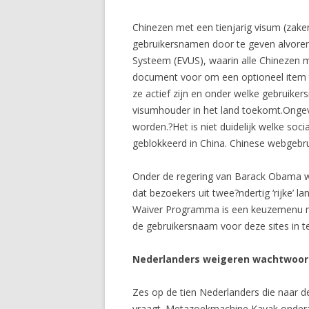
Chinezen met een tienjarig visum (zake
gebruikersnamen door te geven alvorens
Systeem (EVUS), waarin alle Chinezen m
document voor om een optioneel item t
ze actief zijn en onder welke gebruik
visumhouder in het land toekomt.Ongev
worden.?Het is niet duidelijk welke so
geblokkeerd in China. Chinese webgebrui
Onder de regering van Barack Obama was
dat bezoekers uit twee?ndertig ‘rijke’ l
Waiver Programma is een keuzemenu me
de gebruikersnaam voor deze sites in t
Nederlanders weigeren wachtwoor
Zes op de tien Nederlanders die naar de
vraagt. Metazoekmachine Kayak onderz