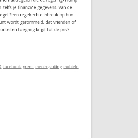
 zelfs je financi?le gegevens. Van de
regel ?een regelrechte inbreuk op hun
ount wordt gerommeld, dat vrienden of
iteiten toegang krijgt tot de priv?-
S
,
facebook
,
grens
,
meningsuiting
,
mobiele