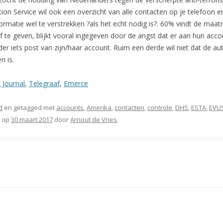
on Service wil ook een overzicht van alle contacten op je telefoon en
rmatie wel te verstrekken ?als het echt nodig is?. 60% vindt de maat
 te geven, blijkt vooral ingegeven door de angst dat er aan hun acc
 iets post van zijn/haar account. Ruim een derde wil niet dat de autor
n is.
 Journal
,
Telegraaf
,
Emerce
d
en getagged met
accounts
,
Amerika
,
contacten
,
controle
,
DHS
,
ESTA
,
EVU
op
30 maart 2017
door
Arnout de Vries
.