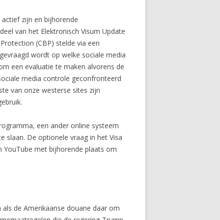
ctief zijn en bijhorende
rdeel van het Elektronisch Visum Update
Protection (CBP) stelde via een
 gevraagd wordt op welke sociale media
 om een evaluatie te maken alvorens de
ociale media controle geconfronteerd
te van onze westerse sites zijn
ebruik.
r Programma, een ander online systeem
e slaan. De optionele vraag in het Visa
en YouTube met bijhorende plaats om
n als de Amerikaanse douane daar om
ismemaatregelen die de regering-Trump