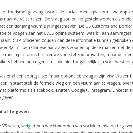
n of toerisme) gevraagd wordt de sociale media platforms waarop ze a
 naar de VS te reizen. De vraag zou online gesteld worden als onde
et een tienjarig visum zijn ingeschreven. De US Customs and Border 
oe te voegen aan het EVUS online systeem, waarbij aan aanvragers
ersnaam. CBP-officieren zouden dan deze informatie kunnen gebruiken
eer 3,6 miljoen Chinese aanvragers zouden op deze manier met de s
ciale media platforms het nieuwe voorstel zou omvatten, maar de mees
kers hebben hun eigen sites, die niet toegankelijk zijn voor westers g
 er al een soortgelijke (maar optionele!) vraag in zijn Visa Waive
anden in staat stelt de formele weg om een visum aan te vragen, over t
t platforms als Facebook, Twitter, Google+, Instagram, LinkedIn 
e geven.
d af te geven
 VS willen,
weigert
hun wachtwoorden van sociale media op te geve
ocht de houding van Nederlanders tegen de verscherpte anti-terror