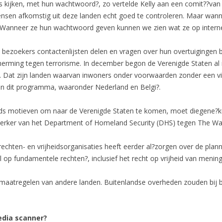
s kijken, met hun wachtwoord?, zo vertelde Kelly aan een comit??van
mensen afkomstig uit deze landen echt goed te controleren. Maar wanne
 Wanneer ze hun wachtwoord geven kunnen we zien wat ze op intern
se bezoekers contactenlijsten delen en vragen over hun overtuiging
erming tegen terrorisme. In december begon de Verenigde Staten al
. Dat zijn landen waarvan inwoners onder voorwaarden zonder een v
aan dit programma, waaronder Nederland en Belgi?.
ands motieven om naar de Verenigde Staten te komen, moet diegene?k
ker van het Department of Homeland Security (DHS) tegen The Wall 
echten- en vrijheidsorganisaties heeft eerder al?zorgen over de plan
op fundamentele rechten?, inclusief het recht op vrijheid van menings
maatregelen van andere landen. Buitenlandse overheden zouden bij
edia scanner?