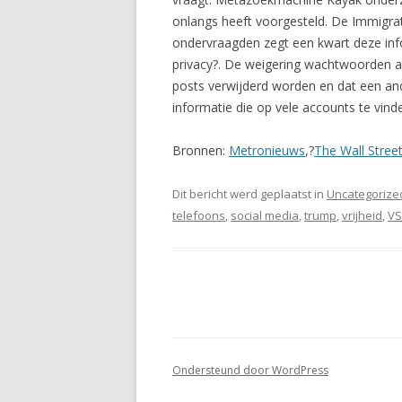
onlangs heeft voorgesteld. De Immigrati
ondervraagden zegt een kwart deze info
privacy?. De weigering wachtwoorden af
posts verwijderd worden en dat een ander
informatie die op vele accounts te vinde
Bronnen:
Metronieuws
,?
The Wall Street
Dit bericht werd geplaatst in
Uncategorize
telefoons
,
social media
,
trump
,
vrijheid
,
VS
Ondersteund door WordPress