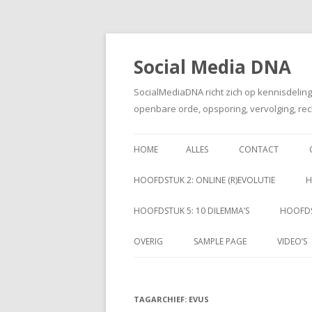
Social Media DNA
SocialMediaDNA richt zich op kennisdelin
openbare orde, opsporing, vervolging, rec
HOME
ALLES
CONTACT
HOOFDSTUK 2: ONLINE (R)EVOLUTIE
H
HOOFDSTUK 5: 10 DILEMMA’S
HOOFDS
OVERIG
SAMPLE PAGE
VIDEO’S
TAGARCHIEF:
EVUS