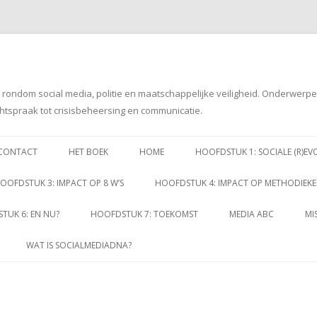
g rondom social media, politie en maatschappelijke veiligheid. Onderwerp
htspraak tot crisisbeheersing en communicatie.
Spring
naar
CONTACT
HET BOEK
HOME
HOOFDSTUK 1: SOCIALE (R)EV
inhoud
OOFDSTUK 3: IMPACT OP 8 W’S
HOOFDSTUK 4: IMPACT OP METHODIEK
TUK 6: EN NU?
HOOFDSTUK 7: TOEKOMST
MEDIA ABC
MI
WAT IS SOCIALMEDIADNA?