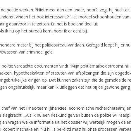
j de politie werken. ?Niet meer dan een ander, hoor?, zegt hij nuchter
jn kinderen vinden het ook interessant.? ‘Het moreel schoonhouden va
ing daarvoor in te zetten. En het is boeiend deel uit
s ik nu op het bureau kom, hoor ik er echt bij.’
nderd meter bij het politiebureau vandaan. Geregeld loopt hij er nu ev
itwassen van crimineel geld.
 politie verdachte documenten vindt. ‘Mijn politiemailbox stroomt nu
akten, hypotheekakten of statuten van afsplitsingen die zijn opgedok
ngebruikelijke dingen op. Dat kunnen zaken zijn die de gemiddelde r
gen ongebruikelijk, maar kan ik uitleggen dat het bij de gewone gang 
 chef van het Finec-team (financieel economische rechercheteam) ent
e slagkracht. ,,Als ik nu een deskundige van buiten de politie wil raa
 en vragen welke informatie uit het dossier wij wettelijk mogen de
k Robert inschakelen. Nu hij is be?digd mag hij onze processen verba