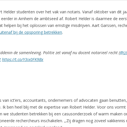
ert Helder studenten over het vak van notaris. Vanaf oktober van dit j
e eerder in Arnhem de ambtseed af. Robert Helder is daarmee de eerste
at helpen bij het oplossen van ernstige misdrijven. Aart Garssen, rech
itenaf bij de opsporing betrekken
.
denin de samenleving. Politie zet vanaf nu docent notarieel recht (
@UU
t
https://t.co/Y3ix0FK9Bx
s van ict’ers, accountants, ondernemers of advocaten gaan benutten
ie. Ik ben heel blij met de expertise van Robert Helder. Voor ons vorm
nen we studenten betrekken bij een casusonderzoek of warm maken om n
sioneerde rechercheurs inschakelen. ,,Zij dragen nog zoveel vakkennis