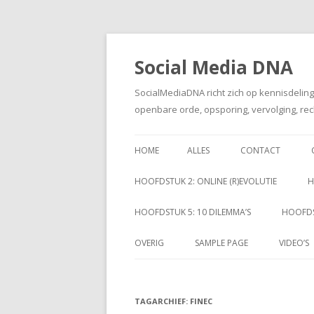
Social Media DNA
SocialMediaDNA richt zich op kennisdelin
openbare orde, opsporing, vervolging, rec
HOME
ALLES
CONTACT
HOOFDSTUK 2: ONLINE (R)EVOLUTIE
H
HOOFDSTUK 5: 10 DILEMMA’S
HOOFDS
OVERIG
SAMPLE PAGE
VIDEO’S
TAGARCHIEF:
FINEC