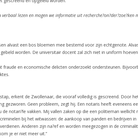
moet gescreend en opgeleid worden.”
en verbaal lezen en mogen we informatie uit recherche?on?der?zoe?ken 
rssen alvast een bos bloemen mee bestemd voor zijn echtgenote. Alva
 gebeld worden. De universitair docent zal zich niet in uniform hoev
dat fraude en economische delicten onderzoekt ondersteunen. Bijvoo
ktes.
e stap, erkent de Zwollenaar, die vooraf volledig is gescreend. Door h
g gezworen. Geen probleem, zegt hij. Een notaris heeft eveneens een
de notari?le vakken. Mij vallen zaken op die een politieman wellicht ni
 criminelen bij het witwassen: de aankoop van panden en bedrijven in
 verdienen. Anderen zijn na?ef en worden meegezogen in de criminali
om je er niet meer uit.”