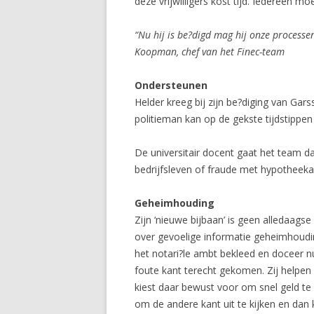
deze vrijwilligers kost tijd. Iedereen 
“Nu hij is be?digd mag hij onze process
Koopman, chef van het Finec-team
Ondersteunen
Helder kreeg bij zijn be?diging van Ga
politieman kan op de gekste tijdstippen
De universitair docent gaat het team 
bedrijfsleven of fraude met hypotheeka
Geheimhouding
Zijn ‘nieuwe bijbaan’ is geen alledaags
over gevoelige informatie geheimhoudin
het notari?le ambt bekleed en doceer nu 
foute kant terecht gekomen. Zij helpen
kiest daar bewust voor om snel geld te
om de andere kant uit te kijken en dan k