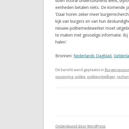
doen vooral ondersteunend werk, bijvoor
eenheden betalen niets. De komende jare
‘Daar horen zeker meer burgerrechercheu
kijk van burgers en van hun deskundighe
nieuwe politiemedewerker moet uitgebre
te maken met gevoelige informatie. Bij 
halen.’
Bronnen:
Nederlands Dagblad
,
Gelderl
Dit bericht werd geplaatst in
Burgeropspor
opsporing
,
politie
,
politievrijwilliger
,
recher
Ondersteund door WordPress