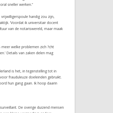
ral sneller werken.”
 vrijwilligerspoule handig zou zijn,
ktijk. ‘Voordat ik universitair docent
cultuur van de notariswereld, maar maak
eds meer welke problemen zich ?cht
en.’ Details van zaken delen mag
land is het, in tegenstelling tot in
 voor frauduleuze doeleinden gebruikt.
oord hun gang gaan. Ik hoop daarin
s surveillant. De overige duizend mensen