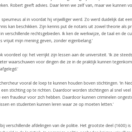
n. Robert geeft advies. Daar leren we zelf van, maar we kunnen voo
 speurneus al in voordat hij vrijwilliger werd. Zo werd duidelijk dat een
is kan beschikken. Zijn kennis put de notaris uit zowel theorie als pra
, in verschillende rechtsgebieden. Ik ken de werkwijze, de taal en de 
us vrijuit mijn mening geven, zonder eigenbelang.’
 voordeel op: het verrijkt zijn lessen aan de universiteit. ‘Ik zie ste
eter waarschuwen voor dingen die ze in de praktijk kunnen tegenkom
 afgelegd.’
echercheur vooral de loep te kunnen houden boven stichtingen. ‘In Neder
 een stichting op te richten. Daardoor worden stichtingen al snel veel
ze een fraudeur voor zich hebben. Daardoor kunnen criminelen ongest
issen en studenten kunnen leren waar ze op moeten letten.’
ij verschillende afdelingen van de politie. Het grootste deel (1600) i