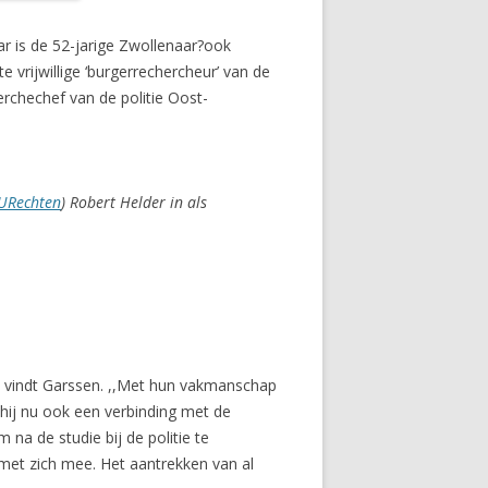
aar is de 52-jarige Zwollenaar?ook
 vrijwillige ‘burgerrechercheur’ van de
erchechef van de politie Oost-
Rechten
) Robert Helder in als
, vindt Garssen. ,,Met hun vakmanschap
t hij nu ook een verbinding met de
a de studie bij de politie te
 met zich mee. Het aantrekken van al