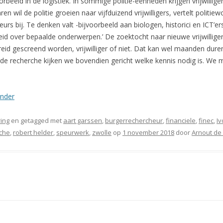
beeld in de logistiek. In sommige politie-eenheden krijgen vrijwillige
n wil de politie groeien naar vijfduizend vrijwilligers, vertelt polit
rs bij. Te denken valt -bijvoorbeeld aan biologen, historici en ICT’e
id over bepaalde onderwerpen.’ De zoektocht naar nieuwe vrijwilligers 
id gescreend worden, vrijwilliger of niet. Dat kan wel maanden dure
de recherche kijken we bovendien gericht welke kennis nodig is. We m
ander
ing
en getagged met
aart garssen
,
burgerrechercheur
,
financiele
,
finec
,
I
che
,
robert helder
,
speurwerk
,
zwolle
op
1 november 2018
door
Arnout de 