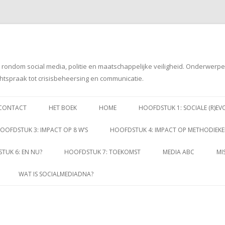
g rondom social media, politie en maatschappelijke veiligheid. Onderwerp
htspraak tot crisisbeheersing en communicatie.
Spring
naar
CONTACT
HET BOEK
HOME
HOOFDSTUK 1: SOCIALE (R)EV
inhoud
OOFDSTUK 3: IMPACT OP 8 W’S
HOOFDSTUK 4: IMPACT OP METHODIEK
TUK 6: EN NU?
HOOFDSTUK 7: TOEKOMST
MEDIA ABC
MI
WAT IS SOCIALMEDIADNA?