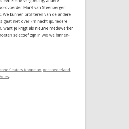
rs een kleine vergoeding; andere
iewoordvoerder Mar?l van Steenbergen.
rs. We kunnen profiteren van de andere
gaat niet over ??n nacht ijs. ‘Iedere
n, want je krijgt als nieuwe medewerker
oeten selectief zijn in wie we binnen-
vonne Seuters-Koopman
,
oost nederland
,
Vries
.