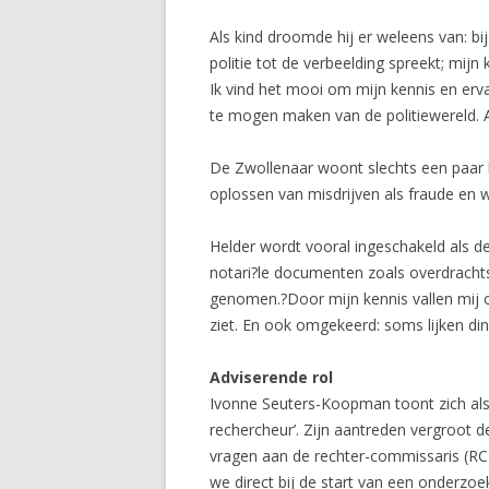
Als kind droomde hij er weleens van: bi
politie tot de verbeelding spreekt; mi
Ik vind het mooi om mijn kennis en ervar
te mogen maken van de politiewereld. Al
De Zwollenaar woont slechts een paar ho
oplossen van misdrijven als fraude en w
Helder wordt vooral ingeschakeld als de
notari?le documenten zoals overdrachts
genomen.?Door mijn kennis vallen mij o
ziet. En ook omgekeerd: soms lijken din
Adviserende rol
Ivonne Seuters-Koopman toont zich als
rechercheur’. Zijn aantreden vergroot d
vragen aan de rechter-commissaris (RC)
we direct bij de start van een onderzoe