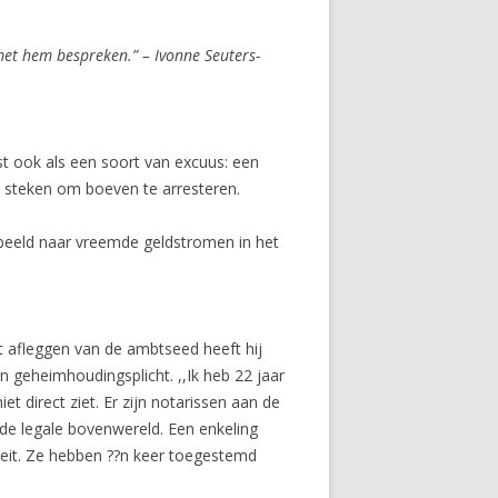
met hem bespreken.” – Ivonne Seuters-
st ook als een soort van excuus: een
en steken om boeven te arresteren.
rbeeld naar vreemde geldstromen in het
et afleggen van de ambtseed heeft hij
 geheimhoudingsplicht. ,,Ik heb 22 jaar
et direct ziet. Er zijn notarissen aan de
 de legale bovenwereld. Een enkeling
teit. Ze hebben ??n keer toegestemd