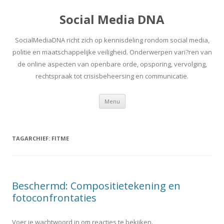
Social Media DNA
SocialMediaDNA richt zich op kennisdeling rondom social media,
politie en maatschappelijke veiligheid. Onderwerpen vari?ren van
de online aspecten van openbare orde, opsporing, vervolging,
rechtspraak tot crisisbeheersing en communicatie.
Spring
Menu
naar
inhoud
TAGARCHIEF:
FITME
Beschermd: Compositietekening en
fotoconfrontaties
Voer je wachtwoord in om reacties te bekijken.