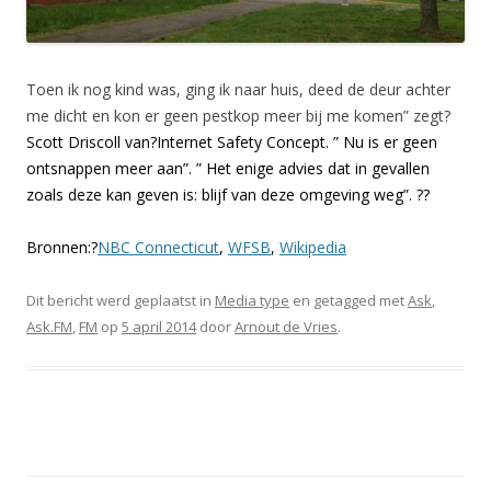
Toen ik nog kind was, ging ik naar huis, deed de deur achter
me dicht en kon er geen pestkop meer bij me komen” zegt?
Scott Driscoll van?Internet Safety Concept. ” Nu is er geen
ontsnappen meer aan”. ” Het enige advies dat in gevallen
zoals deze kan geven is: blijf van deze omgeving weg”. ??
Bronnen:?
NBC Connecticut
,
WFSB
,
Wikipedia
Dit bericht werd geplaatst in
Media type
en getagged met
Ask
,
Ask.FM
,
FM
op
5 april 2014
door
Arnout de Vries
.