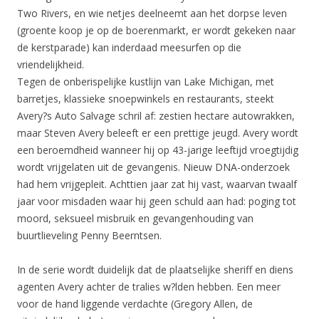
Two Rivers, en wie netjes deelneemt aan het dorpse leven
(groente koop je op de boerenmarkt, er wordt gekeken naar
de kerstparade) kan inderdaad meesurfen op die
vriendelijkheid.
Tegen de onberispelijke kustlijn van Lake Michigan, met
barretjes, klassieke snoepwinkels en restaurants, steekt
Avery?s Auto Salvage schril af: zestien hectare autowrakken,
maar Steven Avery beleeft er een prettige jeugd. Avery wordt
een beroemdheid wanneer hij op 43-jarige leeftijd vroegtijdig
wordt vrijgelaten uit de gevangenis. Nieuw DNA-onderzoek
had hem vrijgepleit. Achttien jaar zat hij vast, waarvan twaalf
jaar voor misdaden waar hij geen schuld aan had: poging tot
moord, seksueel misbruik en gevangenhouding van
buurtlieveling Penny Beerntsen.
In de serie wordt duidelijk dat de plaatselijke sheriff en diens
agenten Avery achter de tralies w?lden hebben. Een meer
voor de hand liggende verdachte (Gregory Allen, de