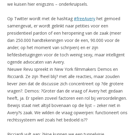
we kuisen hier enigszins – onderkruipsels.
Op Twitter wordt met de hashtag
#freeAvery
het gemoed
samengevat, er wordt gelinkt naar petities voor een
presidentieel pardon of een heropening van de zaak (meer
dan 250.000 handtekeningen voor de een, 90.000 voor de
ander; op het moment van schrijven) en er zijn
liefdesbetuigingen voor de toch weinig sexy, maar intelligent
ogende advocaten van Avery.
Nieuwe Revu spreekt in New York filmmakers Demos en
Ricciardi. Ze zijn ?heel blij? met alle reacties, maar zouden
liever zien dat de discussie zich concentreert op ?de grotere
vragen?. Demos: ?Groter dan de vraag of Avery het gedaan
heeft, ja. Er spelen zoveel factoren een rol bij veroordelingen.
Bewijs staat niet altijd bovenaan op die lijst – zeker niet in
Avery?s zaak. We wilden de vraag opwerpen: functioneert ons
rechtssysteem wel zoals het bedoeld is??
Ricciardi vult aan: ?Hoe kunnen we een tunnelvisie