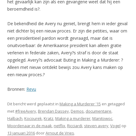
het gevaarlijk kan zijn als een gevangene weet dat hij een
beroemdheid is?.
De bekendheid die Avery nu geniet, brengt hem in ieder geval
niet dichter bij een nieuw proces. Er zijn die petities, waar om
een presidentieel pardon wordt gevraagd, maar dat is
onuitvoerbaar: de Amerikaanse president kan alleen gratie
verlenen in federale zaken, Avery?s straf is door de staat
opgelegd. Avery?s advocaat Buting in Making a Murderer: ?
Alleen met nieuw ontdekt bewijs zou Avery kans maken op
een nieuw proces.?
Bronnen:
Revu
Dit bericht werd geplaatst in
Making a Murderer '15
en getagged
met
#freeAvery
,
Brendan Dassey
,
Demos
,
documentaire
,
Halbach
,
Kocourek
,
Kratz
,
Making a murderer
,
Manitowoc
,
Moordenaar in de maak
,
netflix
,
Ricciardi
,
steven avery
,
Vogel
op
13 januari 2016
door
Arnout de Vries
.