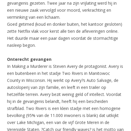
gevangenis gezeten. Twee jaar na zijn vrijlating werd hij in
een nieuwe zaak vervolgd voor moord, verkrachting en
verminking van een lichaam.
Goed getimed (koud en donker buiten, het kantoor gesloten)
zette Netflix vlak voor kerst alle tien de afleveringen online.
Het duurde maar een paar dagen voordat de stormachtige
nasleep begon.
Onterecht gevangen
In Making a Murderer is Steven Avery de protagonist. Avery is
een buitenbeen in het stadje Two Rivers in Manitowoc
County in Wisconsin. Hij werkt op Avery?s Auto Salvage, de
autosloperij van zijn familie, en leeft in een trailer op
hetzelfde terrein. Avery bezit weinig geld of intellect. Voordat
hij in de gevangenis belandt, heeft hij een bescheiden
strafblad. Two Rivers is een klein stadje met een homogene
bevolking (95% van de 11.000 inwoners is blank) dat uitkijkt
over Lake Michigan, een van de vijf Grote Meren in de
Verenigde Staten. ?Catch our friendly waves? is het motto van