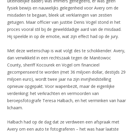
uiteindelijke dader) was immers genegeerd, er was geen
fysiek bewijs en nauwelijks gelegenheid voor Avery om de
misdaden te begaan, bleek uit verklaringen van zestien
getuigen. Maar officier van justitie Denis Vogel stond in het
proces vooral stil bij de gewelddadige aard van de misdaad.
Hij speelde in op de emotie, wat zijn effect had op de jury.
Met deze wetenschap is wat volgt des te schokkender. Avery,
dan verwikkeld in een rechtszaak tegen de Manitowoc
County, sheriff Kocourek en Vogel om financieel
gecompenseerd te worden (met 36 miljoen dollar, destijds 29
miljoen euro), wordt twee jaar na zijn invrijheidstelling
opnieuw opgepakt. Voor wapenbezit, maar de eigenlijke
verdenking: het verkrachten en vermoorden van
beroepsfotografe Teresa Halbach, en het verminken van haar
lichaam.
Halbach had op de dag dat ze verdween een afspraak met
Avery om een auto te fotograferen – het was haar laatste