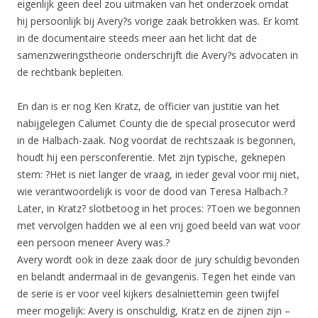
eigenlijk geen deel zou uitmaken van het onderzoek omdat
hij persoonlijk bij Avery?s vorige zaak betrokken was. Er komt
in de documentaire steeds meer aan het licht dat de
samenzweringstheorie onderschrijft die Avery?s advocaten in
de rechtbank bepleiten.
En dan is er nog Ken Kratz, de officier van justitie van het
nabijgelegen Calumet County die de special prosecutor werd
in de Halbach-zaak. Nog voordat de rechtszaak is begonnen,
houdt hij een persconferentie. Met zijn typische, geknepen
stem: ?Het is niet langer de vraag, in ieder geval voor mij niet,
wie verantwoordelijk is voor de dood van Teresa Halbach.?
Later, in Kratz? slotbetoog in het proces: ?Toen we begonnen
met vervolgen hadden we al een vrij goed beeld van wat voor
een persoon meneer Avery was.?
Avery wordt ook in deze zaak door de jury schuldig bevonden
en belandt andermaal in de gevangenis. Tegen het einde van
de serie is er voor veel kijkers desalniettemin geen twijfel
meer mogelijk: Avery is onschuldig, Kratz en de zijnen zijn –