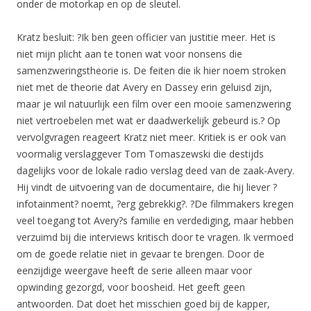
onder de motorkap en op de sleutel.
Kratz besluit: ?Ik ben geen officier van justitie meer. Het is
niet mijn plicht aan te tonen wat voor nonsens die
samenzweringstheorie is. De feiten die ik hier noem stroken
niet met de theorie dat Avery en Dassey erin geluisd zijn,
maar je wil natuurlijk een film over een mooie samenzwering
niet vertroebelen met wat er daadwerkelijk gebeurd is.? Op
vervolgvragen reageert Kratz niet meer. Kritiek is er ook van
voormalig verslaggever Tom Tomaszewski die destijds
dagelijks voor de lokale radio verslag deed van de zaak-Avery.
Hij vindt de uitvoering van de documentaire, die hij liever ?
infotainment? noemt, ?erg gebrekkig?. ?De filmmakers kregen
veel toegang tot Avery?s familie en verdediging, maar hebben
verzuimd bij die interviews kritisch door te vragen. Ik vermoed
om de goede relatie niet in gevaar te brengen. Door de
eenzijdige weergave heeft de serie alleen maar voor
opwinding gezorgd, voor boosheid. Het geeft geen
antwoorden. Dat doet het misschien goed bij de kapper,