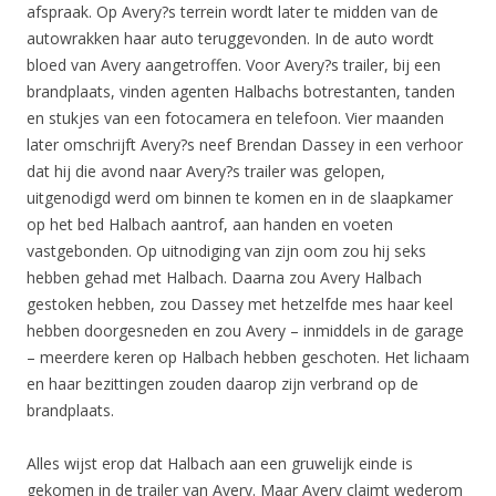
afspraak. Op Avery?s terrein wordt later te midden van de
autowrakken haar auto teruggevonden. In de auto wordt
bloed van Avery aangetroffen. Voor Avery?s trailer, bij een
brandplaats, vinden agenten Halbachs botrestanten, tanden
en stukjes van een fotocamera en telefoon. Vier maanden
later omschrijft Avery?s neef Brendan Dassey in een verhoor
dat hij die avond naar Avery?s trailer was gelopen,
uitgenodigd werd om binnen te komen en in de slaapkamer
op het bed Halbach aantrof, aan handen en voeten
vastgebonden. Op uitnodiging van zijn oom zou hij seks
hebben gehad met Halbach. Daarna zou Avery Halbach
gestoken hebben, zou Dassey met hetzelfde mes haar keel
hebben doorgesneden en zou Avery – inmiddels in de garage
– meerdere keren op Halbach hebben geschoten. Het lichaam
en haar bezittingen zouden daarop zijn verbrand op de
brandplaats.
Alles wijst erop dat Halbach aan een gruwelijk einde is
gekomen in de trailer van Avery. Maar Avery claimt wederom