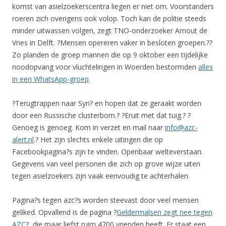
komst van asielzoekerscentra liegen er niet om. Voorstanders
roeren zich overigens ook volop. Toch kan de politie steeds
minder uitwassen volgen, zegt TNO-onderzoeker Arnout de
Vries in Delft. ?Mensen opereren vaker in besloten groepen.??
Zo planden de groep mannen die op 9 oktober een tijdelijke
noodopvang voor vluchtelingen in Woerden bestormden
alles
in een WhatsApp-groep
.
?Terugtrappen naar Syri? en hopen dat ze geraakt worden
door een Russische clusterbom.? ?Eruit met dat tuig.? ?
Genoeg is genoeg. Kom in verzet en mail naar
info@azc-
alert.nl
.? Het zijn slechts enkele uitingen die op
Facebookpagina?s zijn te vinden. Openbaar welteverstaan.
Gegevens van veel personen die zich op grove wijze uiten
tegen asielzoekers zijn vaak eenvoudig te achterhalen.
Pagina?s tegen azc?s worden steevast door veel mensen
geliked. Opvallend is de pagina ?
Geldermalsen zegt nee tegen
AZC
?, die maar liefst ruim 4700 vrienden heeft. Er staat een