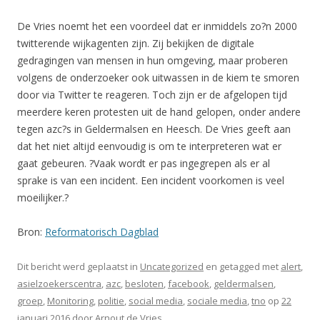
De Vries noemt het een voordeel dat er inmiddels zo?n 2000
twitterende wijkagenten zijn. Zij bekijken de digitale
gedragingen van mensen in hun omgeving, maar proberen
volgens de onderzoeker ook uitwassen in de kiem te smoren
door via Twitter te reageren. Toch zijn er de afgelopen tijd
meerdere keren protesten uit de hand gelopen, onder andere
tegen azc?s in Geldermalsen en Heesch. De Vries geeft aan
dat het niet altijd eenvoudig is om te interpreteren wat er
gaat gebeuren. ?Vaak wordt er pas ingegrepen als er al
sprake is van een incident. Een incident voorkomen is veel
moeilijker.?
Bron:
Reformatorisch Dagblad
Dit bericht werd geplaatst in
Uncategorized
en getagged met
alert
,
asielzoekerscentra
,
azc
,
besloten
,
facebook
,
geldermalsen
,
groep
,
Monitoring
,
politie
,
social media
,
sociale media
,
tno
op
22
januari 2016
door
Arnout de Vries
.