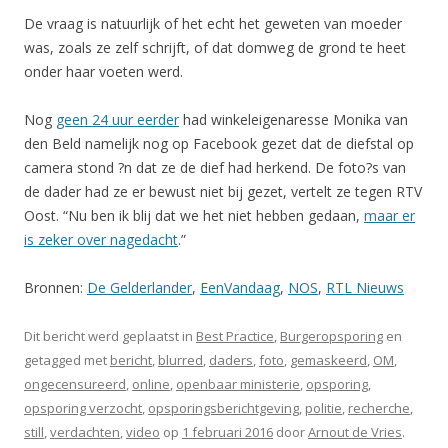
De vraag is natuurlijk of het echt het geweten van moeder
was, zoals ze zelf schrijft, of dat domweg de grond te heet
onder haar voeten werd.
Nog
geen 24 uur eerder
had winkeleigenaresse Monika van
den Beld namelijk nog op Facebook gezet dat de diefstal op
camera stond ?n dat ze de dief had herkend. De foto?s van
de dader had ze er bewust niet bij gezet, vertelt ze tegen RTV
Oost. “Nu ben ik blij dat we het niet hebben gedaan,
maar er
is zeker over nagedacht
.”
Bronnen:
De Gelderlander
,
EenVandaag
,
NOS
,
RTL Nieuws
Dit bericht werd geplaatst in
Best Practice
,
Burgeropsporing
en
getagged met
bericht
,
blurred
,
daders
,
foto
,
gemaskeerd
,
OM
,
ongecensureerd
,
online
,
openbaar ministerie
,
opsporing
,
opsporing verzocht
,
opsporingsberichtgeving
,
politie
,
recherche
,
still
,
verdachten
,
video
op
1 februari 2016
door
Arnout de Vries
.