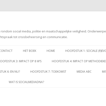
g rondom social media, politie en maatschappelijke veiligheid. Onderwerp
htspraak tot crisisbeheersing en communicatie.
Spring
naar
CONTACT
HET BOEK
HOME
HOOFDSTUK 1: SOCIALE (R)EV
inhoud
OOFDSTUK 3: IMPACT OP 8 W’S
HOOFDSTUK 4: IMPACT OP METHODIEK
TUK 6: EN NU?
HOOFDSTUK 7: TOEKOMST
MEDIA ABC
MI
WAT IS SOCIALMEDIADNA?