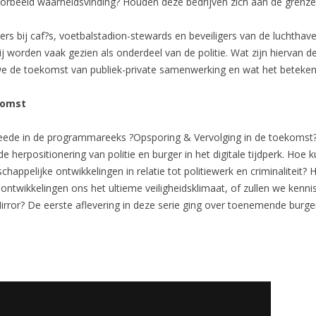
orbeeld waarheidsvinding? Houden deze bedrijven zich aan de grenze
rs bij caf?s, voetbalstadion-stewards en beveiligers van de luchthave
zij worden vaak gezien als onderdeel van de politie. Wat zijn hiervan
 we de toekomst van publiek-private samenwerking en wat het beteken
komst
eede in de programmareeks ?Opsporing & Vervolging in de toekomst?.
herpositionering van politie en burger in het digitale tijdperk. Hoe k
happelijke ontwikkelingen in relatie tot politiewerk en criminaliteit?
ntwikkelingen ons het ultieme veiligheidsklimaat, of zullen we ken
Mirror? De eerste aflevering in deze serie ging over toenemende burg