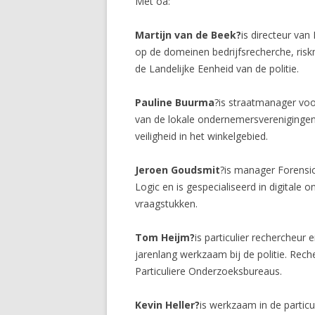
Met oa:
Martijn van de Beek?
is directeur va
op de domeinen bedrijfsrecherche, risk
de Landelijke Eenheid van de politie.
Pauline Buurma
?is straatmanager voo
van de lokale ondernemersvereniginge
veiligheid in het winkelgebied.
Jeroen Goudsmit
?is manager Forensic
Logic en is gespecialiseerd in digitale
vraagstukken.
Tom Heijm?
is particulier rechercheur
jarenlang werkzaam bij de politie. Rec
Particuliere Onderzoeksbureaus.
Kevin Heller?
is werkzaam in de particu