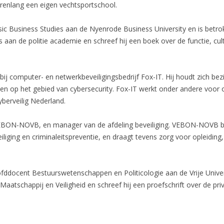
jarenlang een eigen vechtsportschool.
sic Business Studies aan de Nyenrode Business University en is betrok
s aan de politie academie en schreef hij een boek over de functie, cu
 bij computer- en netwerkbeveiligingsbedrijf Fox-IT. Hij houdt zich be
en op het gebied van cybersecurity. Fox-IT werkt onder andere voor ov
yberveilig Nederland.
VEBON-NOVB, en manager van de afdeling beveiliging. VEBON-NOVB be
iging en criminaleitspreventie, en draagt tevens zorg voor opleiding, 
oofddocent Bestuurswetenschappen en Politicologie aan de Vrije Unive
atschappij en Veiligheid en schreef hij een proefschrift over de priva