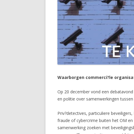
Waarborgen commerci?le organisat
Op 20 december vond een debatavond pl
en politie over samenwerkingen tussen d
Priv?detectives, particuliere beveiliger
fraude of cybercrime buiten het OM en d
samenwerking zoeken met beveiligingsbe