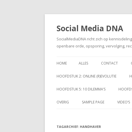
Social Media DNA
SocialMediaDNA richt zich op kennisdelin
openbare orde, opsporing, vervolging, rec
HOME
ALLES
CONTACT
HOOFDSTUK 2: ONLINE (R)EVOLUTIE
H
HOOFDSTUK 5: 10 DILEMMA’S
HOOFDS
OVERIG
SAMPLE PAGE
VIDEO’S
TAGARCHIEF:
HANDHAVER