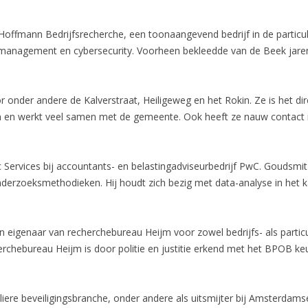
n Hoffmann Bedrijfsrecherche, een toonaangevend bedrijf in de partic
management en cybersecurity. Voorheen bekleedde van de Beek jarenl
r onder andere de Kalverstraat, Heiligeweg en het Rokin. Ze is het d
n en werkt veel samen met de gemeente. Ook heeft ze nauw contact
 Services bij accountants- en belastingadviseurbedrijf PwC. Goudsm
 onderzoeksmethodieken. Hij houdt zich bezig met data-analyse in het
 en eigenaar van recherchebureau Heijm voor zowel bedrijfs- als parti
herchebureau Heijm is door politie en justitie erkend met het BPOB k
liere beveiligingsbranche, onder andere als uitsmijter bij Amsterdamse