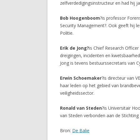
zelfverdedigingsinstructeur en had hij 
Bob Hoogenboom
?is professor Foren
Security Management?. Ook geeft hij le
Politie.
Erik de Jong?
is Chief Research Officer
dreigingen, incidenten en kwetsbaarhed
Jong is tevens bestuurssecretaris van C
Erwin Schoemaker
?is directeur van 
haar leden op het gebied van brandbeveil
veiligheidssector.
Ronald van Steden
?is Universitair H
van Steden verbonden aan de Stichting Ma
Bron:
De Balie