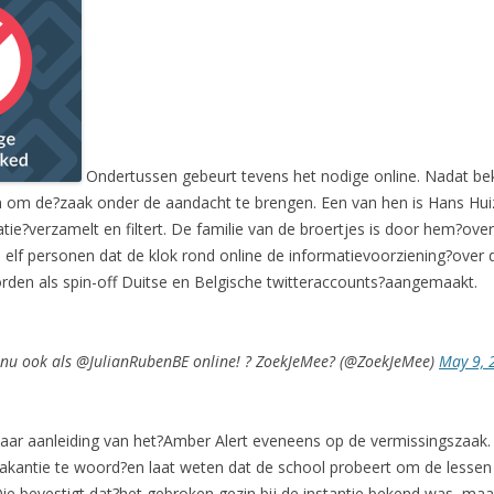
Ondertussen gebeurt tevens het nodige online. Nadat b
 om de?zaak onder de aandacht te brengen. Een van hen is Hans Huiz
ie?verzamelt en filtert. De familie van de broertjes is door hem?over z
van elf personen dat de klok rond online de informatievoorziening?over
den als spin-off Duitse en Belgische twitteraccounts?aangemaakt.
nu ook als @JulianRubenBE online! ? ZoekJeMee? (@ZoekJeMee)
May 9, 
aar aanleiding van het?Amber Alert eveneens op de vermissingszaak.
vakantie te woord?en laat weten dat de school probeert om de lesse
e bevestigt dat?het gebroken gezin bij de instantie bekend was, maar 