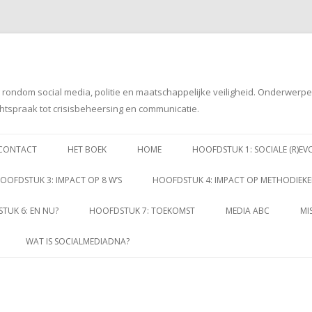
g rondom social media, politie en maatschappelijke veiligheid. Onderwerp
htspraak tot crisisbeheersing en communicatie.
Spring
naar
CONTACT
HET BOEK
HOME
HOOFDSTUK 1: SOCIALE (R)EV
inhoud
OOFDSTUK 3: IMPACT OP 8 W’S
HOOFDSTUK 4: IMPACT OP METHODIEK
TUK 6: EN NU?
HOOFDSTUK 7: TOEKOMST
MEDIA ABC
MI
WAT IS SOCIALMEDIADNA?