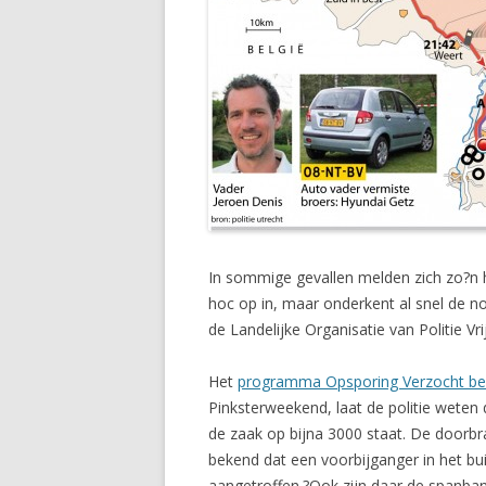
In sommige gevallen melden zich zo?n h
hoc op in, maar onderkent al snel de n
de Landelijke Organisatie van Politie 
Het
programma Opsporing Verzocht bes
Pinksterweekend, laat de politie weten d
de zaak op bijna 3000 staat. De doorb
bekend dat een voorbijganger in het b
aangetroffen.?Ook zijn daar de spanba