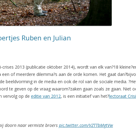
ertjes Ruben en Julian
ni-crises 2013 (publicatie oktober 2014), wordt van elk van?18 kleine?e
a een of meerdere dilemma?s aan de orde komen. Het gaat dan?bijvo
 beeldvorming in de media en ook de rol van de sociale media. ?Het 
ord te geven op de vraag waarom?zaken gaan zoals ze gaan. Niet oord
en vervolg op de
editie van 2012
, is een initiatief van het?
lectoraat Cris
 bij doorn naar vermiste broers
pic.twitter.com/VZTTbMgtVw