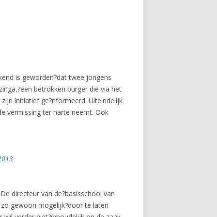
ekend is geworden?dat twee jongens
inga,?een betrokken burger die via het
ijn initiatief ge?nformeerd. Uiteindelijk
 de vermissing ter harte neemt. Ook
2013
 De directeur van de?basisschool van
n zo gewoon mogelijk?door te laten
wil verder niet?inhoudelijk op de zaak