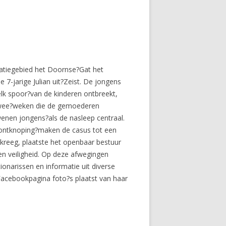
atiegebied het Doornse?Gat het
 7-jarige Julian uit?Zeist. De jongens
elk spoor?van de kinderen ontbreekt,
a twee?weken die de gemoederen
dwenen jongens?als de nasleep centraal.
e ontknoping?maken de casus tot een
kreeg, plaatste het openbaar bestuur
en veiligheid. Op deze afwegingen
onarissen en informatie uit diverse
acebookpagina foto?s plaatst van haar