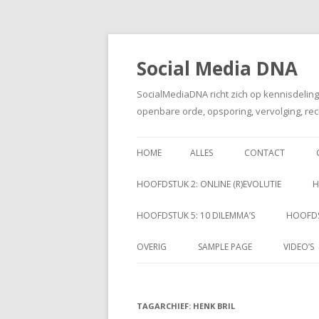
Social Media DNA
SocialMediaDNA richt zich op kennisdelin
openbare orde, opsporing, vervolging, rec
HOME
ALLES
CONTACT
HOOFDSTUK 2: ONLINE (R)EVOLUTIE
H
HOOFDSTUK 5: 10 DILEMMA’S
HOOFDS
OVERIG
SAMPLE PAGE
VIDEO’S
TAGARCHIEF:
HENK BRIL