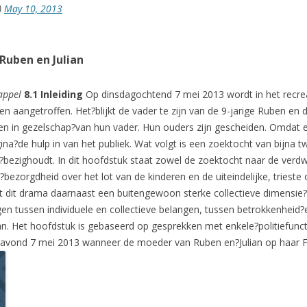
)
May 10, 2013
Ruben en Julian
appel
8.1 Inleiding
Op dinsdagochtend 7 mei 2013 wordt in het recre
n aangetroffen. Het?blijkt de vader te zijn van de 9-jarige Ruben en de
zien in gezelschap?van hun vader. Hun ouders zijn gescheiden. Omdat 
na?de hulp in van het publiek. Wat volgt is een zoektocht van bijn
link?bezighoudt. In dit hoofdstuk staat zowel de zoektocht naar de ver
bezorgdheid over het lot van de kinderen en de uiteindelijke, triest
t dit drama daarnaast een buitengewoon sterke collectieve dimensie?
 tussen individuele en collectieve belangen, tussen betrokkenheid?
an. Het hoofdstuk is gebaseerd op gesprekken met enkele?politiefuncti
gavond 7 mei 2013 wanneer de moeder van Ruben en?Julian op haar F