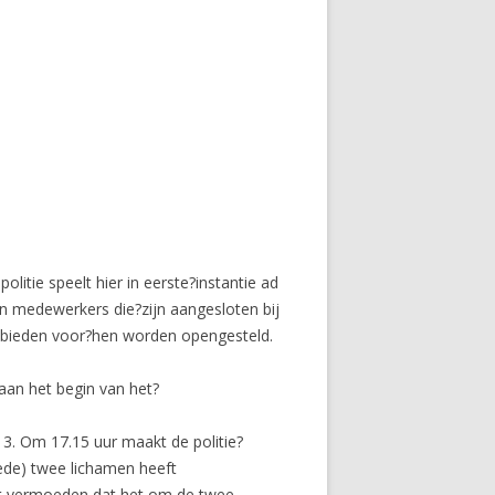
itie speelt hier in eerste?instantie ad
an medewerkers die?zijn aangesloten bij
kgebieden voor?hen worden opengesteld.
aan het begin van het?
3. Om 17.15 uur maakt de politie?
ede) twee lichamen heeft
het vermoeden dat het om de twee