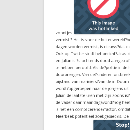
zoontjes.
vermist.? Het is voor de buitenwereld?he
dagen worden vermist, is nieuws?dat d
Ook op Twitter vindt het bericht?alras
en Julian is ?s ochtends dood aangetrof
te hebben beroofd. Als de?politie in d
doorbrengen. Van de?kinderen ontbreekt
bijstand van mariniers?van de in Door
wordt?opgeroepen naar de jongens uit te
Julian de laatste uren met zijn zoons 
de vader daar maandagavond?nog heeft 
is het een complicerende?factor, omdat
Neerbeek potentieel zoekgebied?is. De 