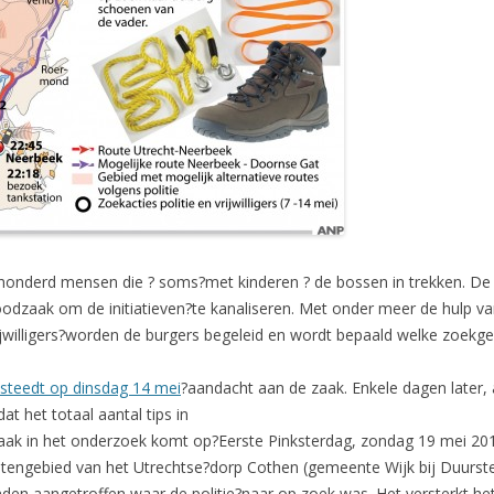
onderd mensen die ? soms?met kinderen ? de bossen in trekken. De pol
oodzaak om de initiatieven?te kanaliseren. Met onder meer de hulp v
Vrijwilligers?worden de burgers begeleid en wordt bepaald welke zoe
teedt op dinsdag 14 mei
?aandacht aan de zaak. Enkele dagen later, 
at het totaal aantal tips in
raak in het onderzoek komt op?Eerste Pinksterdag, zondag 19 mei 201
uitengebied van het Utrechtse?dorp Cothen (gemeente Wijk bij Duurst
nden aangetroffen waar de politie?naar op zoek was. Het versterkt 