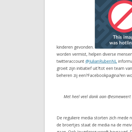
kinderen gevonden.
worden vermist, helpen diverse mensen
twitteraccount
@JulianRubenNL
informat
groeit zijn initiatief uit?tot een team 
beheren zij een?Facebookpagina?en wor
Met heel veel dank aan @esmeweert 
De reguliere media storten zich mede n
de broertjes staat de media na de mei
gaan. Ook Jeugdzorg wordt bevraagd. Di