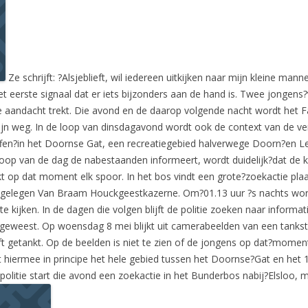
Ze schrijft: ?Alsjeblieft, wil iedereen uitkijken naar mijn kleine ma
t eerste signaal dat er iets bijzonders aan de hand is. Twee jongens?v
e aandacht trekt. Die avond en de daarop volgende nacht wordt het F
 zijn weg. In de loop van dinsdagavond wordt ook de context van de ve
fen?in het Doornse Gat, een recreatiegebied halverwege Doorn?en Leer
e loop van de dag de nabestaanden informeert, wordt duidelijk?dat de
 op dat moment elk spoor. In het bos vindt een grote?zoekactie plaat
n gelegen Van Braam Houckgeestkazerne. Om?01.13 uur ?s nachts wor
 kijken. In de dagen die volgen blijft de politie zoeken naar inform
is?geweest. Op woensdag 8 mei blijkt uit camerabeelden van een tanks
getankt. Op de beelden is niet te zien of de jongens op dat?moment
 hiermee in principe het hele gebied tussen het Doornse?Gat en het 
politie start die avond een zoekactie in het Bunderbos nabij?Elsloo,