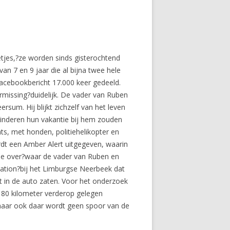
nnetjes,?ze worden sinds gisterochtend
an 7 en 9 jaar die al bijna twee hele
acebookbericht 17.000 keer gedeeld.
rmissing?duidelijk. De vader van Ruben
sum. Hij blijkt zichzelf van het leven
 kinderen hun vakantie bij hem zouden
s, met honden, politiehelikopter en
dt een Amber Alert uitgegeven, waarin
atie over?waar de vader van Ruben en
tation?bij het Limburgse Neerbeek dat
 in de auto zaten. Voor het onderzoek
180 kilometer verderop gelegen
 maar ook daar wordt geen spoor van de