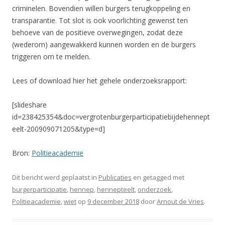
criminelen. Bovendien willen burgers terugkoppeling en
transparantie. Tot slot is ook voorlichting gewenst ten
behoeve van de positieve overwegingen, zodat deze
(wederom) aangewakkerd kunnen worden en de burgers
triggeren om te melden.
Lees of download hier het gehele onderzoeksrapport:
[slideshare
id=238425354&doc=vergrotenburgerparticipatiebijdehennept
eelt-200909071205&type=d]
Bron:
Politieacademie
Dit bericht werd geplaatst in
Publicaties
en getagged met
burgerparticipatie
,
hennep
,
hennepteelt
,
onderzoek
,
Politieacademie
,
wiet
op
9 december 2018
door
Arnout de Vries
.