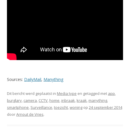
Sources:
DailyMail
,
Manything
Dit bericht werd geplaatst in
Media type
en getagged met
app
,
burglary
,
camera
,
CCTV
,
home
,
inbraak
,
kraak
,
manything
,
smartphone
,
Surveillance
,
toezicht
,
woning
op
24 september 2014
door
Arnout de Vries
.