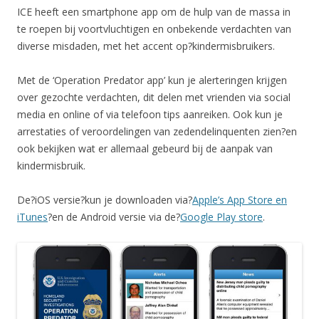
ICE heeft een smartphone app om de hulp van de massa in
te roepen bij voortvluchtigen en onbekende verdachten van
diverse misdaden, met het accent op?kindermisbruikers.
Met de ‘Operation Predator app’ kun je alerteringen krijgen
over gezochte verdachten, dit delen met vrienden via social
media en online of via telefoon tips aanreiken. Ook kun je
arrestaties of veroordelingen van zedendelinquenten zien?en
ook bekijken wat er allemaal gebeurd bij de aanpak van
kindermisbruik.
De?iOS versie?kun je downloaden via?
Apple’s App Store en
iTunes
?en de Android versie via de?
Google Play store
.