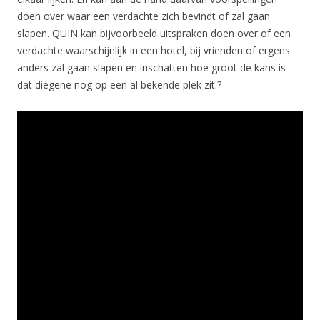
doen over waar een verdachte zich bevindt of zal gaan
slapen. QUIN kan bijvoorbeeld uitspraken doen over of een
verdachte waarschijnlijk in een hotel, bij vrienden of ergens
anders zal gaan slapen en inschatten hoe groot de kans is
dat diegene nog op een al bekende plek zit.?