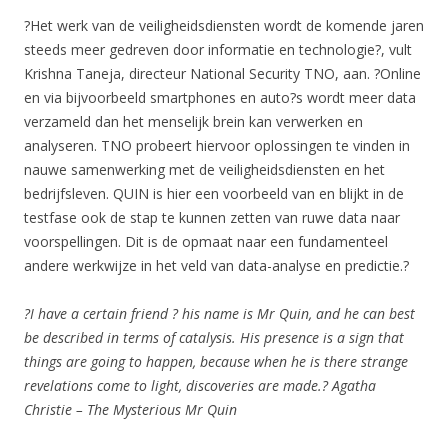
?Het werk van de veiligheidsdiensten wordt de komende jaren
steeds meer gedreven door informatie en technologie?, vult
Krishna Taneja, directeur National Security TNO, aan. ?Online
en via bijvoorbeeld smartphones en auto?s wordt meer data
verzameld dan het menselijk brein kan verwerken en
analyseren. TNO probeert hiervoor oplossingen te vinden in
nauwe samenwerking met de veiligheidsdiensten en het
bedrijfsleven. QUIN is hier een voorbeeld van en blijkt in de
testfase ook de stap te kunnen zetten van ruwe data naar
voorspellingen. Dit is de opmaat naar een fundamenteel
andere werkwijze in het veld van data-analyse en predictie.?
?I have a certain friend ? his name is Mr Quin, and he can best
be described in terms of catalysis. His presence is a sign that
things are going to happen, because when he is there strange
revelations come to light, discoveries are made.? Agatha
Christie – The Mysterious Mr Quin