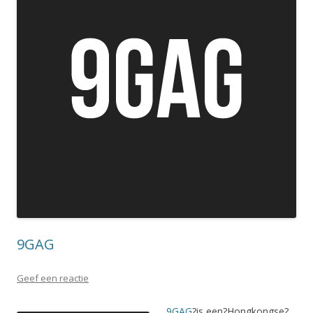
9GAG
Geef een reactie
9GAG
?is een?Hongkongse?