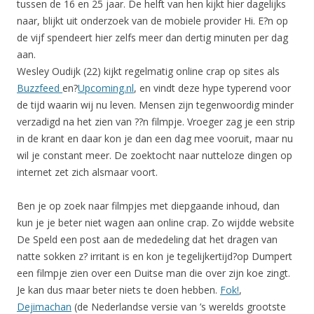
tussen de 16 en 25 jaar. De helft van hen kijkt hier dagelijks
naar, blijkt uit onderzoek van de mobiele provider Hi. E?n op
de vijf spendeert hier zelfs meer dan dertig minuten per dag
aan.
Wesley Oudijk (22) kijkt regelmatig online crap op sites als
Buzzfeed
en?
Upcoming.nl
, en vindt deze hype typerend voor
de tijd waarin wij nu leven. Mensen zijn tegenwoordig minder
verzadigd na het zien van ??n filmpje. Vroeger zag je een strip
in de krant en daar kon je dan een dag mee vooruit, maar nu
wil je constant meer. De zoektocht naar nutteloze dingen op
internet zet zich alsmaar voort.
Ben je op zoek naar filmpjes met diepgaande inhoud, dan
kun je je beter niet wagen aan online crap. Zo wijdde website
De Speld een post aan de mededeling dat het dragen van
natte sokken z? irritant is en kon je tegelijkertijd?op Dumpert
een filmpje zien over een Duitse man die over zijn koe zingt.
Je kan dus maar beter niets te doen hebben.
Fok!
,
Dejimachan
(de Nederlandse versie van ’s werelds grootste