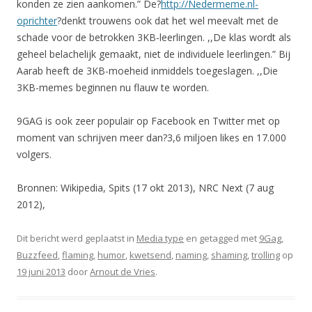
konden ze zien aankomen.” De?
http://Nedermeme.nl-
oprichter
?denkt trouwens ook dat het wel meevalt met de
schade voor de betrokken 3KB-leerlingen. ,,De klas wordt als
geheel belachelijk gemaakt, niet de individuele leerlingen.” Bij
Aarab heeft de 3KB-moeheid inmiddels toegeslagen. ,,Die
3KB-memes beginnen nu flauw te worden.
9GAG is ook zeer populair op Facebook en Twitter met op
moment van schrijven meer dan?3,6 miljoen likes en 17.000
volgers.
Bronnen: Wikipedia, Spits (17 okt 2013), NRC Next (7 aug
2012),
Dit bericht werd geplaatst in
Media type
en getagged met
9Gag
,
Buzzfeed
,
flaming
,
humor
,
kwetsend
,
naming
,
shaming
,
trolling
op
19 juni 2013
door
Arnout de Vries
.