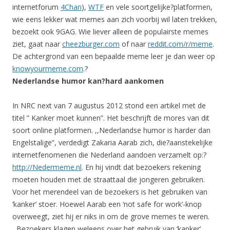
internetforum
4Chan
),
WTF
en vele soortgelijke?platformen,
wie eens lekker wat memes aan zich voorbij wil laten trekken,
bezoekt ook 9GAG. Wie liever alleen de populairste memes
ziet, gaat naar
cheezburger.com
of naar
reddit.com/r/meme
.
De achtergrond van een bepaalde meme leer je dan weer op
knowyourmeme.com
.?
Nederlandse humor kan?hard aankomen
In NRC next van 7 augustus 2012 stond een artikel met de
titel ” Kanker moet kunnen”. Het beschrijft de mores van dit
soort online platformen. ,,Nederlandse humor is harder dan
Engelstalige”, verdedigt Zakaria Aarab zich, die?aanstekelijke
internetfenomenen die Nederland aandoen verzamelt op:?
http://Nedermeme.nl
. En hij vindt dat bezoekers rekening
moeten houden met de straattaal die jongeren gebruiken.
Voor het merendeel van de bezoekers is het gebruiken van
‘kanker’ stoer. Hoewel Aarab een ‘not safe for work’-knop
overweegt, ziet hij er niks in om de grove memes te weren.
,,Bezoekers klagen weleens over het gebruik van ‘kanker’.