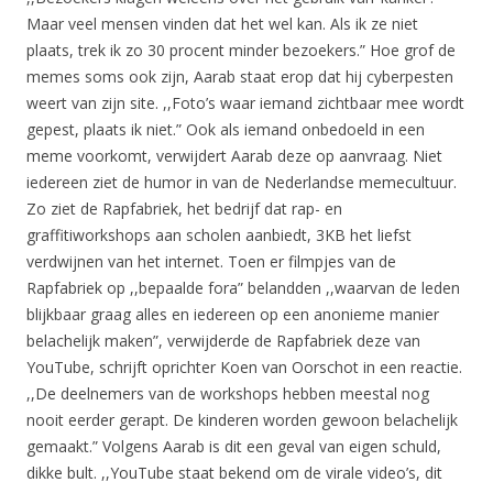
Maar veel mensen vinden dat het wel kan. Als ik ze niet
plaats, trek ik zo 30 procent minder bezoekers.” Hoe grof de
memes soms ook zijn, Aarab staat erop dat hij cyberpesten
weert van zijn site. ,,Foto’s waar iemand zichtbaar mee wordt
gepest, plaats ik niet.” Ook als iemand onbedoeld in een
meme voorkomt, verwijdert Aarab deze op aanvraag. Niet
iedereen ziet de humor in van de Nederlandse memecultuur.
Zo ziet de Rapfabriek, het bedrijf dat rap- en
graffitiworkshops aan scholen aanbiedt, 3KB het liefst
verdwijnen van het internet. Toen er filmpjes van de
Rapfabriek op ,,bepaalde fora” belandden ,,waarvan de leden
blijkbaar graag alles en iedereen op een anonieme manier
belachelijk maken”, verwijderde de Rapfabriek deze van
YouTube, schrijft oprichter Koen van Oorschot in een reactie.
,,De deelnemers van de workshops hebben meestal nog
nooit eerder gerapt. De kinderen worden gewoon belachelijk
gemaakt.” Volgens Aarab is dit een geval van eigen schuld,
dikke bult. ,,YouTube staat bekend om de virale video’s, dit