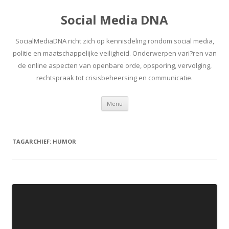
Social Media DNA
SocialMediaDNA richt zich op kennisdeling rondom social media,
politie en maatschappelijke veiligheid. Onderwerpen vari?ren van
de online aspecten van openbare orde, opsporing, vervolging,
rechtspraak tot crisisbeheersing en communicatie.
Spring
Menu
naar
inhoud
TAGARCHIEF:
HUMOR