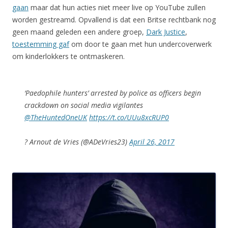
gaan
maar dat hun acties niet meer live op YouTube zullen
worden gestreamd. Opvallend is dat een Britse rechtbank nog
geen maand geleden een andere groep,
Dark Justice
,
toestemming gaf
om door te gaan met hun undercoverwerk
om kinderlokkers te ontmaskeren.
‘Paedophile hunters’ arrested by police as officers begin
crackdown on social media vigilantes
@TheHuntedOneUK
https://t.co/UUu8xcRUP0
? Arnout de Vries (@ADeVries23)
April 26, 2017