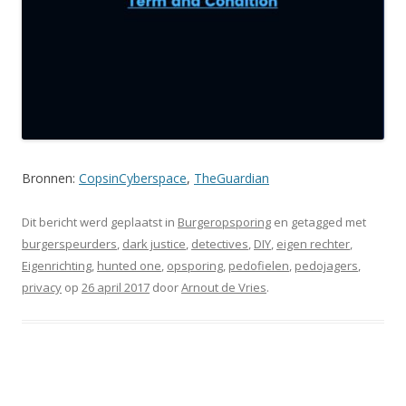
Bronnen:
CopsinCyberspace
,
TheGuardian
Dit bericht werd geplaatst in
Burgeropsporing
en getagged met
burgerspeurders
,
dark justice
,
detectives
,
DIY
,
eigen rechter
,
Eigenrichting
,
hunted one
,
opsporing
,
pedofielen
,
pedojagers
,
privacy
op
26 april 2017
door
Arnout de Vries
.