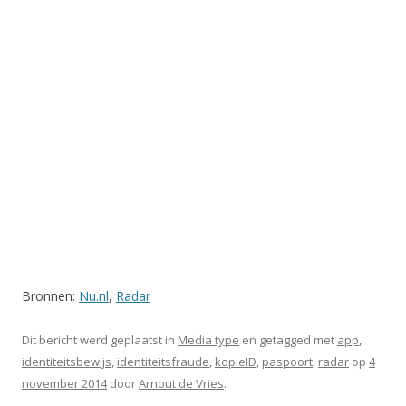
Bronnen:
Nu.nl
,
Radar
Dit bericht werd geplaatst in
Media type
en getagged met
app
,
identiteitsbewijs
,
identiteitsfraude
,
kopieID
,
paspoort
,
radar
op
4
november 2014
door
Arnout de Vries
.