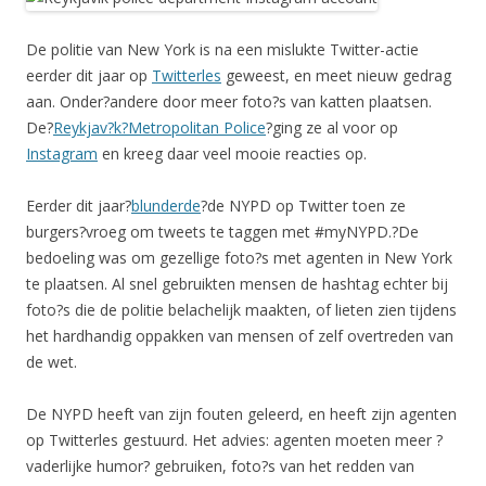
De politie van New York is na een mislukte Twitter-actie
eerder dit jaar op
Twitterles
geweest, en meet nieuw gedrag
aan. Onder?andere door meer foto?s van katten plaatsen.
De?
Reykjav?k?Metropolitan Police
?ging ze al voor op
Instagram
en kreeg daar veel mooie reacties op.
Eerder dit jaar?
blunderde
?de NYPD op Twitter toen ze
burgers?vroeg om tweets te taggen met #myNYPD.?De
bedoeling was om gezellige foto?s met agenten in New York
te plaatsen. Al snel gebruikten mensen de hashtag echter bij
foto?s die de politie belachelijk maakten, of lieten zien tijdens
het hardhandig oppakken van mensen of zelf overtreden van
de wet.
De NYPD heeft van zijn fouten geleerd, en heeft zijn agenten
op Twitterles gestuurd. Het advies: agenten moeten meer ?
vaderlijke humor? gebruiken, foto?s van het redden van