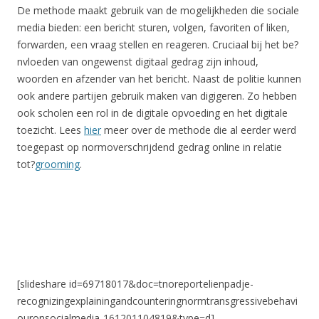
De methode maakt gebruik van de mogelijkheden die sociale
media bieden: een bericht sturen, volgen, favoriten of liken,
forwarden, een vraag stellen en reageren. Cruciaal bij het be?
nvloeden van ongewenst digitaal gedrag zijn inhoud,
woorden en afzender van het bericht. Naast de politie kunnen
ook andere partijen gebruik maken van digigeren. Zo hebben
ook scholen een rol in de digitale opvoeding en het digitale
toezicht. Lees
hier
meer over de methode die al eerder werd
toegepast op normoverschrijdend gedrag online in relatie
tot?
grooming
.
[slideshare id=69718017&doc=tnoreportelienpadje-
recognizingexplainingandcounteringnormtransgressivebehavi
ouronsocialmedia-161201104819&type=d]