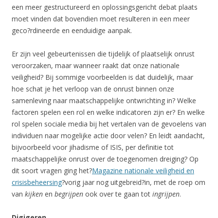
een meer gestructureerd en oplossingsgericht debat plaats
moet vinden dat bovendien moet resulteren in een meer
geco?rdineerde en eenduidige aanpak.
Er zijn veel gebeurtenissen die tijdelijk of plaatselijk onrust
veroorzaken, maar wanneer raakt dat onze nationale
veiligheid? Bij sommige voorbeelden is dat duidelijk, maar
hoe schat je het verloop van de onrust binnen onze
samenleving naar maatschappelijke ontwrichting in? Welke
factoren spelen een rol en welke indicatoren zijn er? En welke
rol spelen sociale media bij het vertalen van de gevoelens van
individuen naar mogelijke actie door velen? En leidt aandacht,
bijvoorbeeld voor jihadisme of ISIS, per definitie tot
maatschappelijke onrust over de toegenomen dreiging? Op
dit soort vragen ging het?
Magazine nationale veiligheid en
crisisbeheersing
?vorig jaar nog uitgebreid?in, met de roep om
van
kijken
en
begrijpen
ook over te gaan tot
ingrijpen
.
Digigeren