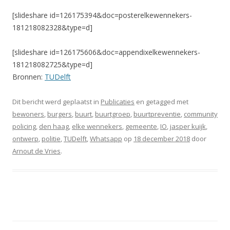
[slideshare id=126175394&doc=posterelkewennekers-
181218082328&type=d]
[slideshare id=126175606&doc=appendixelkewennekers-
181218082725&type=d]
Bronnen:
TUDelft
Dit bericht werd geplaatst in
Publicaties
en getagged met
bewoners
,
burgers
,
buurt
,
buurtgroep
,
buurtpreventie
,
community
policing
,
den haag
,
elke wennekers
,
gemeente
,
IO
,
jasper kuijk
,
ontwerp
,
politie
,
TUDelft
,
Whatsapp
op
18 december 2018
door
Arnout de Vries
.