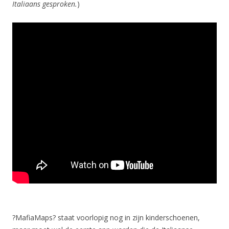
Italiaans gesproken.
)
?MafiaMaps? staat voorlopig nog in zijn kinderschoenen,