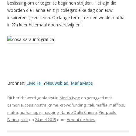
beslissing om er tegen te beginnen strijden’. Het zijn die
woorden die Farina en zijn collega’s elke dag opnieuw
inspireren. ‘Je zult zien. Op lange termijn zullen we de maffia
in ??n keer helemaal doen verdwijnen.’
Bronnen:
CivicHall
,?
Nieuwsblad
,
MafiaMaps
Dit bericht werd geplaatst in
Media type
en getagged met
camorra
,
cosa nostra
,
crime
,
crowdfunding
,
Itali
,
maffia
,
maffiosi
,
mafia
,
mafiamaps
,
mapping
,
Nando Dalla Chiesa
,
Pierpaolo
Farina
,
sicili
op
24 mei 2015
door
Arnout de Vries
.