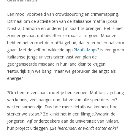
Geef een reactie
Een mooi voorbeeld van crowdsourcing en crimemapping.
Ditmaal om de activiteiten van de Italiaanse maffia (Cosa
Nostra, Camorra en anderen) in kaart te brengen. Het is niet
zonder gevaar, dat beseffen ze maar al te goed. Maar ze
hebben het zo met de maffia gehad, dat ze er helemaal voor
gaan. Met de zelf ontwikkelde app ?
MafiaMaps
? is een groep
Italiaanse jonge universitairen vast van plan de
georganiseerde misdaad in hun land klein te krijgen.
‘Natuurlijk zijn we bang, maar we gebruiken die angst als
energie.’
?Om hen te verslaan, moet je hen kennen. Maffiosi zijn bang
van kennis, veel banger dan dat ze van alle speurders en?
wetten samen zijn. Dus hoe meer details we kennen, hoe
sterker we staan.? Zo klinkt het in een filmpje,?waarin de
jongeren, vijf onderzoekers aan de universiteit van Milaan,
hun project uitleggen. (
Zie hieronder, er wordt echter enkel