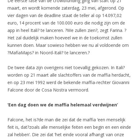
De eerste fase van de crowdfunding ging van start op 21
maart, en wordt komende zaterdag, 23 mei, afgerond. Op
vier dagen van de deadline staat de teller al op 14.097,02
euro, 14 procent van de 100.000 euro die nodig zijn om de
app in heel Itali? te lanceren. ?We zullen zien?, zegt Farina. ?
Het zal duidelijk maken hoeveel we in de toekomst zullen
kunnen doen. Maar sowieso hebben we nu al voldoende om
?MafiaMaps? in Noord-Itali? te lanceren.?
De twee data zijn overigens niet toevallig gekozen. In Itali?
worden op 21 maart alle slachtoffers van de maffia herdacht,
en op 23 mei 1992 werd de bekende maffia-rechter Giovanni
Falcone door de Cosa Nostra vermoord.
‘Een dag doen we de maffia helemaal verdwijnen’
Falcone, het is?de man die zei dat de maffia ‘een menselijk
feit is, dat?zoals alle menselijke feiten een begin en een einde
zal hebben’. Die zei dat ‘het einde vooral afhangt van onze