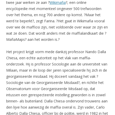
twee jaar werken ze aan ?
Wikimafia
?, een online
encyclopedie met momenteel ongeveer 500 trefwoorden
over het thema, en nog 700 andere op komst. ?Maar het
werd te beperkt?, zegt Farina. ?Het gaat in Wikimafia vooral
over wie de maffiosi zijn, niet voldoende over waar ze zijn en
wat ze doen. Dat wordt anders met de maffialandkaart die ?
MafiaMaps? aan het worden is.?
Het project krijgt vorm mede dankzij professor Nando Dalla
Chiesa, een echte autoriteit op het vlak van maffia-
onderzoek. Hij is professor Sociologie aan de universiteit van
Milaan, maar in de loop der jaren specialiseerde hij zich in de
georganiseerde misdaad. Hij doceert vandaag het vak ?
Sociologie van de Georganiseerde Misdaad?, en richtte het
Observatorium voor Georganiseerde Misdaad op, dat
intussen een gerespecteerde instelling geworden is in zowel
binnen- als buitenland. Dalla Chiesa ondervond trouwens aan
den lijve hoe aanwezig de maffia overal is. Zijn vader, Carlo
Alberto Dalla Chiesa, officier bij de politie, werd in 1982 in het