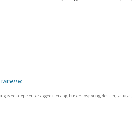
,
iWitnessed
ing
,
Media type
en getagged met
app
,
burgeropsporing
,
dossier
,
getuige
,