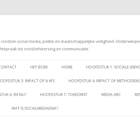
g rondom social media, politie en maatschappelijke veiligheid. Onderwerp
htspraak tot crisisbeheersing en communicatie.
Spring
naar
CONTACT
HET BOEK
HOME
HOOFDSTUK 1: SOCIALE (R)EV
inhoud
OOFDSTUK 3: IMPACT OP 8 W’S
HOOFDSTUK 4: IMPACT OP METHODIEK
TUK 6: EN NU?
HOOFDSTUK 7: TOEKOMST
MEDIA ABC
MI
WAT IS SOCIALMEDIADNA?