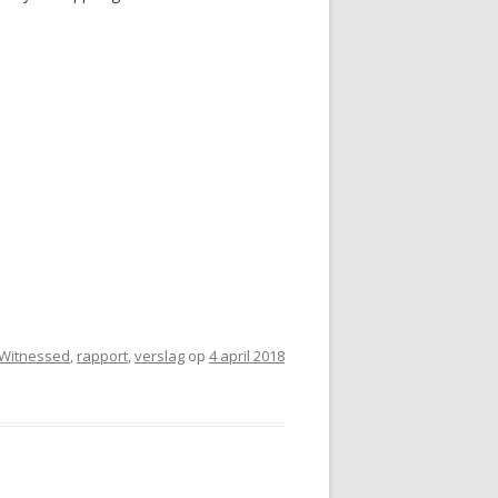
iWitnessed
,
rapport
,
verslag
op
4 april 2018