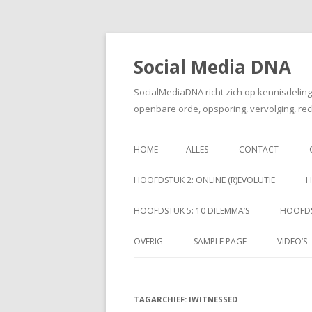
Social Media DNA
SocialMediaDNA richt zich op kennisdelin
openbare orde, opsporing, vervolging, rec
HOME
ALLES
CONTACT
HOOFDSTUK 2: ONLINE (R)EVOLUTIE
H
HOOFDSTUK 5: 10 DILEMMA’S
HOOFDS
OVERIG
SAMPLE PAGE
VIDEO’S
TAGARCHIEF:
IWITNESSED