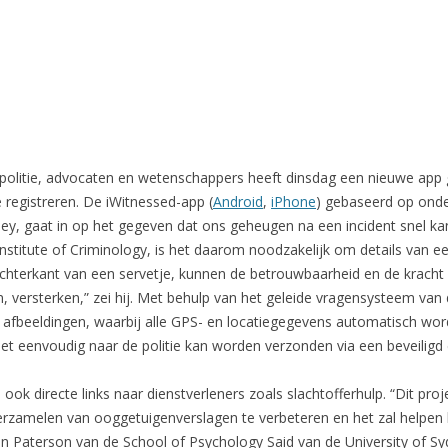
olitie, advocaten en wetenschappers heeft dinsdag een nieuwe app g
 registreren. De iWitnessed-app (
Android
,
iPhone
) gebaseerd op onder
ey, gaat in op het gegeven dat ons geheugen na een incident snel ka
titute of Criminology, is het daarom noodzakelijk om details van een
de achterkant van een servetje, kunnen de betrouwbaarheid en de kracht
, versterken,” zei hij. Met behulp van het geleide vragensysteem va
 afbeeldingen, waarbij alle GPS- en locatiegegevens automatisch wor
et eenvoudig naar de politie kan worden verzonden via een beveiligd 
ok directe links naar dienstverleners zoals slachtofferhulp. “Dit proj
 verzamelen van ooggetuigenverslagen te verbeteren en het zal helpen
en Paterson van de School of Psychology Said van de University of Syd