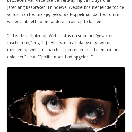
bezoekers van deze site de?verdwijning van Dugard al
jarenlang bespraken. En hoewel Websleuths niet leidde tot de
vondst van het meisje, geloofde Koppelman dat het forum
wel potentieel had om andere zaken op te lossen.
“Ik las de verhalen op Websleuths en vond het?gewoon
fascinerend,” zegt hij. “Hier waren alledaagse, gewone
mensen op websites aan het speuren en misdaden aan het
oplossen?die de??politie nooit had opgelost.”