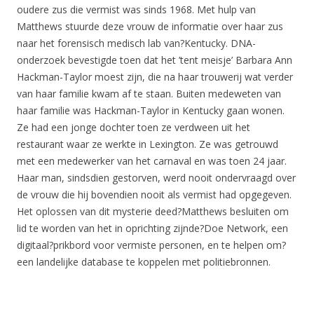
oudere zus die vermist was sinds 1968. Met hulp van
Matthews stuurde deze vrouw de informatie over haar zus
naar het forensisch medisch lab van?Kentucky. DNA-
onderzoek bevestigde toen dat het ’tent meisje’ Barbara Ann
Hackman-Taylor moest zijn, die na haar trouwerij wat verder
van haar familie kwam af te staan. Buiten medeweten van
haar familie was Hackman-Taylor in Kentucky gaan wonen.
Ze had een jonge dochter toen ze verdween uit het
restaurant waar ze werkte in Lexington. Ze was getrouwd
met een medewerker van het carnaval en was toen 24 jaar.
Haar man, sindsdien gestorven, werd nooit ondervraagd over
de vrouw die hij bovendien nooit als vermist had opgegeven.
Het oplossen van dit mysterie deed?Matthews besluiten om
lid te worden van het in oprichting zijnde?Doe Network, een
digitaal?prikbord voor vermiste personen, en te helpen om?
een landelijke database te koppelen met politiebronnen.