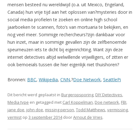
mensen besteed nu wereldwijd (o.a. uit Mexico, Engeland,
Canada) hun vrije tijd aan het oplossen van?mysteries door in
social media profielen te zoeken en online high school
jaarboeken te scannen, foto’s van mortuaria te bekijken, en
nog veel meer. Sommige rechercheurs?zijn dankbaar voor
hun inzet, maar in sommige gevallen zijn de zelfbenoemde
speurneuzen iets te dicht bij eigenrichting. Want zijn deze
internet detectives altijd welwillende vrijwilligers, of zitten er
ook bemoeials tussen die hier eigenlijk niet thuishoren?
Bronnen:
BBC
,
Wikipedia
,
CNN
,?
Doe Network
,
SeattlePi
Dit bericht werd geplaatst in
Burgeropsporing
,
DIY Detectives
,
Media type
en getagged met
Carl Koppelman
,
Doe network
,
FBI
,
jane doe
,
john doe
,
missing person
,
Todd Matthews
,
vermissing
,
vermist
op
3 september 2014
door
Arnout de Vries
.