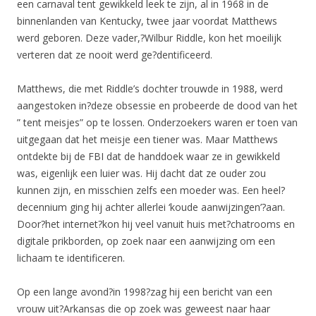
een carnaval tent gewikkeld leek te zijn, al in 1968 in de
binnenlanden van Kentucky, twee jaar voordat Matthews
werd geboren. Deze vader,?Wilbur Riddle, kon het moeilijk
verteren dat ze nooit werd ge?dentificeerd.
Matthews, die met Riddle’s dochter trouwde in 1988, werd
aangestoken in?deze obsessie en probeerde de dood van het
” tent meisjes” op te lossen. Onderzoekers waren er toen van
uitgegaan dat het meisje een tiener was. Maar Matthews
ontdekte bij de FBI dat de handdoek waar ze in gewikkeld
was, eigenlijk een luier was. Hij dacht dat ze ouder zou
kunnen zijn, en misschien zelfs een moeder was. Een heel?
decennium ging hij achter allerlei ‘koude aanwijzingen’?aan.
Door?het internet?kon hij veel vanuit huis met?chatrooms en
digitale prikborden, op zoek naar een aanwijzing om een
lichaam te identificeren.
Op een lange avond?in 1998?zag hij een bericht van een
vrouw uit?Arkansas die op zoek was geweest naar haar