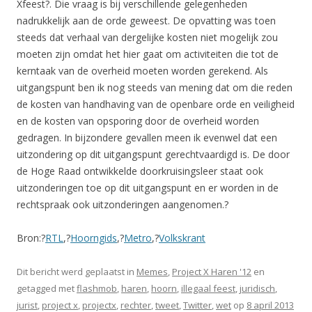
Xfeest?. Die vraag is bij verschillende gelegenheden
nadrukkelijk aan de orde geweest. De opvatting was toen
steeds dat verhaal van dergelijke kosten niet mogelijk zou
moeten zijn omdat het hier gaat om activiteiten die tot de
kerntaak van de overheid moeten worden gerekend. Als
uitgangspunt ben ik nog steeds van mening dat om die reden
de kosten van handhaving van de openbare orde en veiligheid
en de kosten van opsporing door de overheid worden
gedragen. In bijzondere gevallen meen ik evenwel dat een
uitzondering op dit uitgangspunt gerechtvaardigd is. De door
de Hoge Raad ontwikkelde doorkruisingsleer staat ook
uitzonderingen toe op dit uitgangspunt en er worden in de
rechtspraak ook uitzonderingen aangenomen.?
Bron:?
RTL
,?
Hoorngids
,?
Metro
,?
Volkskrant
Dit bericht werd geplaatst in
Memes
,
Project X Haren '12
en
getagged met
flashmob
,
haren
,
hoorn
,
illegaal feest
,
juridisch
,
jurist
,
project x
,
projectx
,
rechter
,
tweet
,
Twitter
,
wet
op
8 april 2013