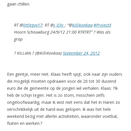
gaan chillen.
RT @
littleguy17
: RT @
j_03y_
: “@
killikonkaa
:
#ProjectX
Hoorn Schouwburg 24/9/12 21:00 RTRTRT” ? Was als
grap
? KILLIAN ? (@KilliKonkaa)
September 24, 2012
Een geintje, meer niet. Klaas heeft spijt, ook naar zijn ouders
die mogelijk moeten opdraaien voor de 20 tot 30 duizend
euro die de gemeente op de jongen wil verhalen. Klaas: ?Ik
heb de schijn tegen. Het is zo stom, misschien zelfs
ongeloofwaardig, maar ik wist niet eens dat het in Haren zo
verschrikkelijk uit de hand was gelopen. Ik was het hele
weekend bezig met allerlei activiteiten, waaronder voetbal,
fluiten en werken.?