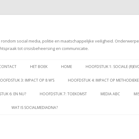
g rondom social media, politie en maatschappelijke veiligheid. Onderwerp
htspraak tot crisisbeheersing en communicatie.
Spring
naar
CONTACT
HET BOEK
HOME
HOOFDSTUK 1: SOCIALE (R)EV
inhoud
OOFDSTUK 3: IMPACT OP 8 W’S
HOOFDSTUK 4: IMPACT OP METHODIEK
TUK 6: EN NU?
HOOFDSTUK 7: TOEKOMST
MEDIA ABC
MI
WAT IS SOCIALMEDIADNA?