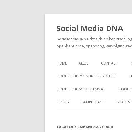
Social Media DNA
SocialMediaDNA richt zich op kennisdelin
openbare orde, opsporing, vervolging, rec
HOME
ALLES
CONTACT
HOOFDSTUK 2: ONLINE (R)EVOLUTIE
H
HOOFDSTUK 5: 10 DILEMMA’S
HOOFDS
OVERIG
SAMPLE PAGE
VIDEO’S
TAGARCHIEF:
KINDERDAGVERBLIJF