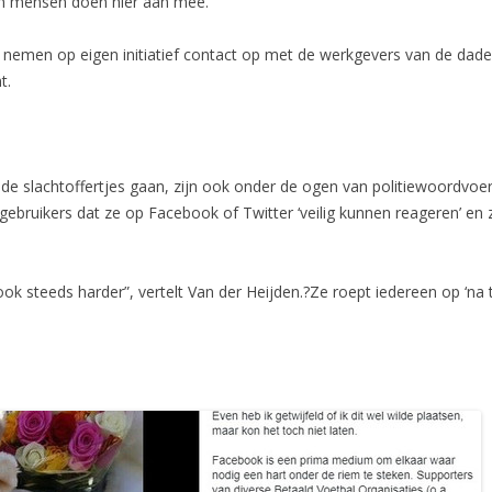
n mensen doen hier aan mee.
emen op eigen initiatief contact op met de werkgevers van de daders
t.
 de slachtoffertjes gaan, zijn ook onder de ogen van politiewoordv
gebruikers dat ze op Facebook of Twitter ‘veilig kunnen reageren’ e
k steeds harder”, vertelt Van der Heijden.?Ze roept iedereen op ‘na 