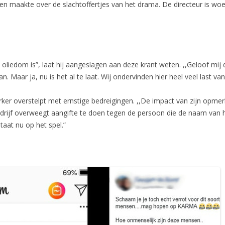
 maakte over de slachtoffertjes van het drama. De directeur is woe
o oliedom is”, laat hij aangeslagen aan deze krant weten. ,,Geloof mij
n. Maar ja, nu is het al te laat. Wij ondervinden hier heel veel last van
er overstelpt met ernstige bedreigingen. ,,De impact van zijn opmer
et bedrijf overweegt aangifte te doen tegen de persoon die de naam van 
aat nu op het spel.”