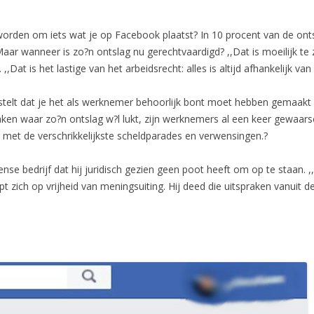
worden om iets wat je op Facebook plaatst? In 10 procent van de onts
. Maar wanneer is zo?n ontslag nu gerechtvaardigd? ,,Dat is moeilijk t
w. ,,Dat is het lastige van het arbeidsrecht: alles is altijd afhankelijk 
stelt dat je het als werknemer behoorlijk bont moet hebben gemaakt o
aken waar zo?n ontslag w?l lukt, zijn werknemers al een keer gewaars
met de verschrikkelijkste scheldparades en verwensingen.?
nse bedrijf dat hij juridisch gezien geen poot heeft om op te staan.
 zich op vrijheid van meningsuiting. Hij deed die uitspraken vanuit 