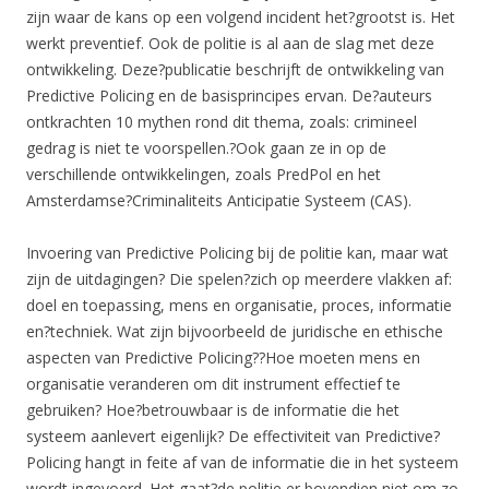
zijn waar de kans op een volgend incident het?grootst is. Het
werkt preventief. Ook de politie is al aan de slag met deze
ontwikkeling. Deze?publicatie beschrijft de ontwikkeling van
Predictive Policing en de basisprincipes ervan. De?auteurs
ontkrachten 10 mythen rond dit thema, zoals: crimineel
gedrag is niet te voorspellen.?Ook gaan ze in op de
verschillende ontwikkelingen, zoals PredPol en het
Amsterdamse?Criminaliteits Anticipatie Systeem (CAS).
Invoering van Predictive Policing bij de politie kan, maar wat
zijn de uitdagingen? Die spelen?zich op meerdere vlakken af:
doel en toepassing, mens en organisatie, proces, informatie
en?techniek. Wat zijn bijvoorbeeld de juridische en ethische
aspecten van Predictive Policing??Hoe moeten mens en
organisatie veranderen om dit instrument effectief te
gebruiken? Hoe?betrouwbaar is de informatie die het
systeem aanlevert eigenlijk? De effectiviteit van Predictive?
Policing hangt in feite af van de informatie die in het systeem
wordt ingevoerd. Het gaat?de politie er bovendien niet om zo