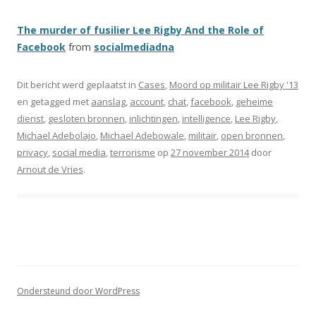
The murder of fusilier Lee Rigby And the Role of
Facebook
from
socialmediadna
Dit bericht werd geplaatst in
Cases
,
Moord op militair Lee Rigby '13
en getagged met
aanslag
,
account
,
chat
,
facebook
,
geheime
dienst
,
gesloten bronnen
,
inlichtingen
,
intelligence
,
Lee Rigby
,
Michael Adebolajo
,
Michael Adebowale
,
militair
,
open bronnen
,
privacy
,
social media
,
terrorisme
op
27 november 2014
door
Arnout de Vries
.
Ondersteund door WordPress