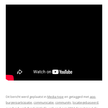
Dit bericht werd geplaatst in
Media type
en getagged met
app
,
burgerparticipatie
,
communicatie
,
community
,
locatiegebaseerd
,