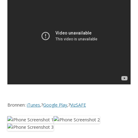
Bronnen:
iTunes
,?
Google Play
,?
VizSAFE