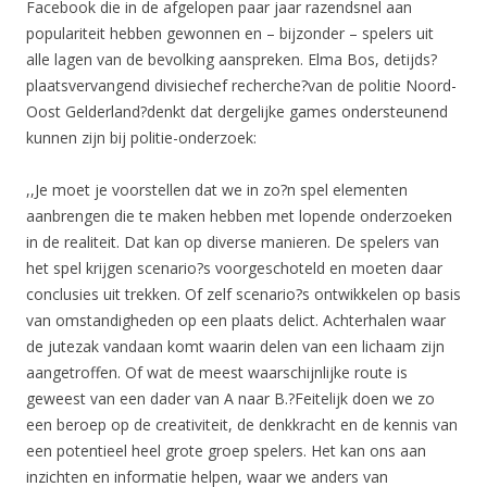
Facebook die in de afgelopen paar jaar razendsnel aan
populariteit hebben gewonnen en – bijzonder – spelers uit
alle lagen van de bevolking aanspreken. Elma Bos, detijds?
plaatsvervangend divisiechef recherche?van de politie Noord-
Oost Gelderland?denkt dat dergelijke games ondersteunend
kunnen zijn bij politie-onderzoek:
,,Je moet je voorstellen dat we in zo?n spel elementen
aanbrengen die te maken hebben met lopende onderzoeken
in de realiteit. Dat kan op diverse manieren. De spelers van
het spel krijgen scenario?s voorgeschoteld en moeten daar
conclusies uit trekken. Of zelf scenario?s ontwikkelen op basis
van omstandigheden op een plaats delict. Achterhalen waar
de jutezak vandaan komt waarin delen van een lichaam zijn
aangetroffen. Of wat de meest waarschijnlijke route is
geweest van een dader van A naar B.?Feitelijk doen we zo
een beroep op de creativiteit, de denkkracht en de kennis van
een potentieel heel grote groep spelers. Het kan ons aan
inzichten en informatie helpen, waar we anders van