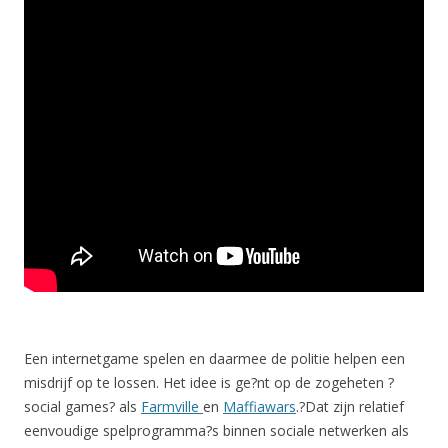
Een internetgame spelen en daarmee de politie helpen een
misdrijf op te lossen. Het idee is ge?nt op de zogeheten ?
social games? als
Farmville
en
Maffiawars
.?
Dat zijn relatief
eenvoudige spelprogramma?s binnen sociale netwerken als