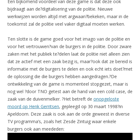
Een bijkomend voordeel van deze game is dat deze ook
bijdraagt aan de?digitalisering van de politie. Nieuwe
werkwijzen worden altijd met argwaan?bekeken, maar in de
toekomst zal de politie veel vaker digitaal moeten werken.
Ten slotte is de game goed voor het imago van de politie en
voor het vertrouwen?van de burgers in de politie. Door zware
zaken met het publiek te?delen laat de politie niet alleen zien
dat ze actief met een zaak bezig is, maar?ook dat ze bereid is
informatie met de burgers te delen en ook echt iets doet?met
de oplossing die die burgers hebben aangedragen.?De
ontwikkeling van de game is momenteel stopgezet, maar is
nog wel ?door TNO getest aan de hand van een cold case, de
zaak van de duivenmelker. ?Het betreft de
onopgeloste
moord op Henk Gerritsen
, gepleegd op 30 maart 1998?in
Apeldoorn. Deze zaak is ook aan de orde geweest in diverse
TV programma’s, zoals het Zesde Zintuig waar enkele
burgers ook aan meededen: