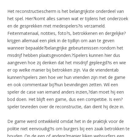
Het reconstructiescherm is het belangrijkste onderdeel van
het spel. Hier?komt alles samen wat er tijdens het onderzoek
en de gesprekken met medespelers?is verzameld.
Feitenmateriaal, notities, foto?s, betrokkenen en dergelijke?
krijgen allemaal een plek in de tijdlijn om aan te geven
wanneer bepaalde?belangrijke gebeurtenissen rondom het
misdrijf hebben plaatsgevonden.?Spelers kunnen hier dus
aangeven hoe zij denken dat het misdrijf gepleegd?is en wie
er op welke manier bij betrokken zijn. Via de vriendentab
kunnen?spelers zien hoe ver hun vrienden zijn met de game
en ook commentaar bij?hun bevindingen zetten. Wil een
speler de case van iemand anders inzien,?dan moet hij een
bod doen. Het blijft een game, dus een competitie. Is een?
speler tevreden over de reconstructie, dan dient hij deze in.
De game werd ontwikkeld omdat het in de praktijk voor de
politie niet eenvoudig?is om burgers bij een zaak betrokken te
houden. Op de een of andere?manier lijken websurfers een