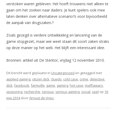
verstoken waren gebleven. Het hoeft trouwens niet alleen te
gaan om het zoeken naar daders. Je kunt spelers ook mee
laten denken over alternatieve scenario?s voor bijvoorbeeld
de aanpak van drugszaken.?
Zoals gezegd is verdere ontwikkeling en lancering van de
game stopgezet, maar wie weet staan dit soort zaken straks
op deze manier op het web. Het blijft een interessant idee.
Bronnen: artikel uit De Stentor, vrijdag 12 november 2010.
Dit bericht werd geplaatst in
Uncategorized
en getagged met
applied gaming
,
citizen dick
,
cluedo
,
cold case
,
crime
,
detective
,
dick
,
facebook
,
farmville
,
game
,
gaming
,
hot case
,
maffiawars
,
opsporing
,
recherche
,
serious
,
serious gaming
,
social
,
spel
op
16
mei 2014
door
Arnout de Vries
.