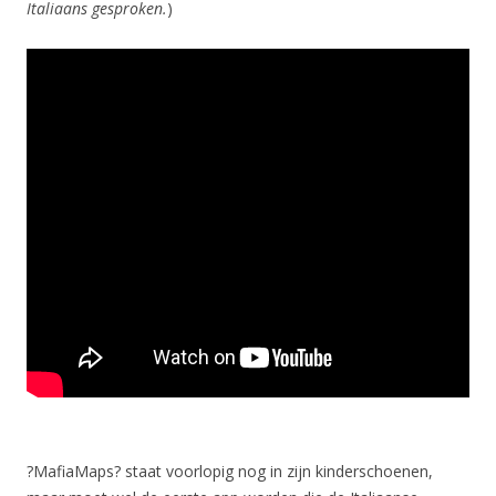
Italiaans gesproken.
)
?MafiaMaps? staat voorlopig nog in zijn kinderschoenen,