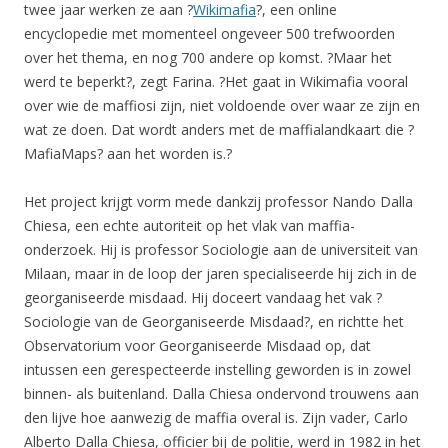
twee jaar werken ze aan ?
Wikimafia
?, een online
encyclopedie met momenteel ongeveer 500 trefwoorden
over het thema, en nog 700 andere op komst. ?Maar het
werd te beperkt?, zegt Farina. ?Het gaat in Wikimafia vooral
over wie de maffiosi zijn, niet voldoende over waar ze zijn en
wat ze doen. Dat wordt anders met de maffialandkaart die ?
MafiaMaps? aan het worden is.?
Het project krijgt vorm mede dankzij professor Nando Dalla
Chiesa, een echte autoriteit op het vlak van maffia-
onderzoek. Hij is professor Sociologie aan de universiteit van
Milaan, maar in de loop der jaren specialiseerde hij zich in de
georganiseerde misdaad. Hij doceert vandaag het vak ?
Sociologie van de Georganiseerde Misdaad?, en richtte het
Observatorium voor Georganiseerde Misdaad op, dat
intussen een gerespecteerde instelling geworden is in zowel
binnen- als buitenland. Dalla Chiesa ondervond trouwens aan
den lijve hoe aanwezig de maffia overal is. Zijn vader, Carlo
Alberto Dalla Chiesa, officier bij de politie, werd in 1982 in het