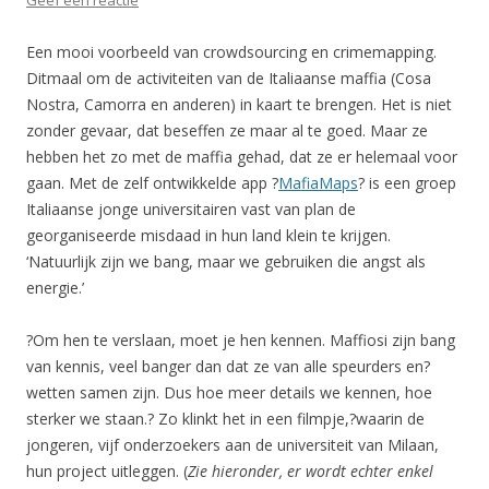
Geef een reactie
Een mooi voorbeeld van crowdsourcing en crimemapping.
Ditmaal om de activiteiten van de Italiaanse maffia (Cosa
Nostra, Camorra en anderen) in kaart te brengen. Het is niet
zonder gevaar, dat beseffen ze maar al te goed. Maar ze
hebben het zo met de maffia gehad, dat ze er helemaal voor
gaan. Met de zelf ontwikkelde app ?
MafiaMaps
? is een groep
Italiaanse jonge universitairen vast van plan de
georganiseerde misdaad in hun land klein te krijgen.
‘Natuurlijk zijn we bang, maar we gebruiken die angst als
energie.’
?Om hen te verslaan, moet je hen kennen. Maffiosi zijn bang
van kennis, veel banger dan dat ze van alle speurders en?
wetten samen zijn. Dus hoe meer details we kennen, hoe
sterker we staan.? Zo klinkt het in een filmpje,?waarin de
jongeren, vijf onderzoekers aan de universiteit van Milaan,
hun project uitleggen. (
Zie hieronder, er wordt echter enkel