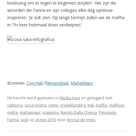
beslissing om er tegen te beginnen strijden’. Het zijn die
woorden die Farina en zijn collega’s elke dag opnieuw
inspireren. ‘Je zult zien. Op lange termijn zullen we de maffia
in ??n keer helemaal doen verdwijnen.’
Bronnen:
CivicHall
,?
Nieuwsblad
,
MafiaMaps
Dit bericht werd geplaatst in
Media type
en getagged met
camorra
,
cosa nostra
,
crime
,
crowdfunding
,
Itali
,
maffia
,
maffiosi
,
mafia
,
mafiamaps
,
mapping
,
Nando Dalla Chiesa
,
Pierpaolo
Farina
,
sicili
op
24 mei 2015
door
Arnout de Vries
.