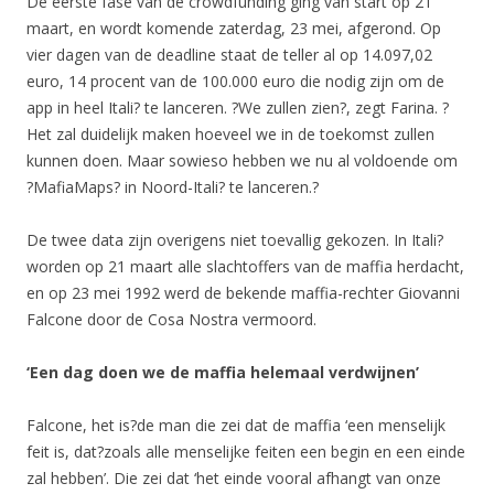
De eerste fase van de crowdfunding ging van start op 21
maart, en wordt komende zaterdag, 23 mei, afgerond. Op
vier dagen van de deadline staat de teller al op 14.097,02
euro, 14 procent van de 100.000 euro die nodig zijn om de
app in heel Itali? te lanceren. ?We zullen zien?, zegt Farina. ?
Het zal duidelijk maken hoeveel we in de toekomst zullen
kunnen doen. Maar sowieso hebben we nu al voldoende om
?MafiaMaps? in Noord-Itali? te lanceren.?
De twee data zijn overigens niet toevallig gekozen. In Itali?
worden op 21 maart alle slachtoffers van de maffia herdacht,
en op 23 mei 1992 werd de bekende maffia-rechter Giovanni
Falcone door de Cosa Nostra vermoord.
‘Een dag doen we de maffia helemaal verdwijnen’
Falcone, het is?de man die zei dat de maffia ‘een menselijk
feit is, dat?zoals alle menselijke feiten een begin en een einde
zal hebben’. Die zei dat ‘het einde vooral afhangt van onze