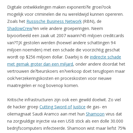
Digitale ontwikkelingen maken exponenti?le groei?ook
mogelijk voor criminelen die nu wereldwijd kunnen opereren.
Zoals het
Russische Business Network
(RBN), de
ShadowCrew
?en vele andere groeperingen. Neem
bijvoorbeeld een zaak uit 2007 waarin?45 miljoen creditcards
van?TJX gestolen werden (hoewel andere schattingen 94
miljoen noemden) met een schade die voorzichtig geschat
wordt op $256 miljoen dollar. Daarbij is de
indirecte schade
met gemak groter dan een miljard
, onder andere doordat het
vertrouwen de?beurskoers en?verkoop doet teruglopen maar
ook?verzekeringskosten en proceskosten voor nieuwe
maatregelen er nog bovenop komen.
Kritische infrastructuren zijn ook een gewild doelwit. Zo viel
de hacker groep
Cutting Sword of Justice
de gas- en
oliemagnaat Saudi Aramco aan met hun
Shamoon
virus dat
na zorgvuldige injectie via een USB stick als een dolle 30.000
bedrijfscomputers infecteerde. Shamoon wist maar liefst 75%