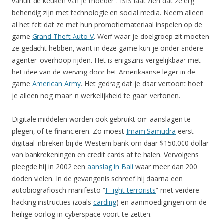
vanuit de keuken van je moeder”. ISIS laat zien dat ze erg
behendig zijn met technologie en social media. Neem alleen
al het feit dat ze met hun promotiemateriaal inspelen op de
game
Grand Theft Auto V
. Werf waar je doelgroep zit moeten
ze gedacht hebben, want in deze game kun je onder andere
agenten overhoop rijden. Het is enigszins vergelijkbaar met
het idee van de werving door het Amerikaanse leger in de
game
American Army
. Het gedrag dat je daar vertoont hoef
je alleen nog maar in werkelijkheid te gaan vertonen.
Digitale middelen worden ook gebruikt om aanslagen te
plegen, of te financieren. Zo moest
Imam Samudra
eerst
digitaal inbreken bij de Western bank om daar $150.000 dollar
van bankrekeningen en credit cards af te halen. Vervolgens
pleegde hij in 2002 een
aanslag in Bali
waar meer dan 200
doden vielen. In de gevangenis schreef hij daarna een
autobiografiosch manifesto “
I Fight terrorists
” met verdere
hacking instructies (zoals
carding
) en aanmoedigingen om de
heilige oorlog in cyberspace voort te zetten.