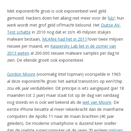
Met exponenti?le groei is ook exponentieel veel geld
gemoeid. Hackers doen het allang niet meer voor de ‘
lulz
‘; hun
werk wordt met grof geld of?macht beloond. Het
Duitse AV-
Test schatte
in 2010 nog dat er zo’n 49 miljoen stukjes
malware bestaan,
McAfee had het in 2011
?over twee miljoen
nieuwe per maand, en
Kaspersky Lab liet in de zomer van
2013 weten
al 200.000 nieuwe malware samples per dag te
zien. De ellende groeit ook exponentieel.
Gordon Moore
(voormalig Intel topman) voorspelde in 1965
al deze exponenti?le groei: het aantal transistors op een?chip
zou elk jaar verdubbelen. Dit principe is iets aangepast (per 18
maanden tot 2 jaar) maar staat tot op de dag van vandaag
nog steeds en is ook wel bekend als de
wet van Moore
. De
eerste iPhone bevatte al meer rekenkracht dan de mainframe
computers die Apollo 11 naar de maan brachten (40 jaar
geleden). De moderne smartphone is duizend keer sneller
dan de snelste supercomputer uit de jaren 70 en?een
miljoen