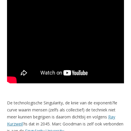
De technologische Singularity, de knie van de exponenti?le
curve waarin mensen (zelfs als collectief) de techniek niet
meer kunnen begrijpen is daarom dichtbij en volgens
Ray
Kurzweil
?is dat in 2045. Marc Goodman is zelf ook verbonden
is aan de
Singularity University
.