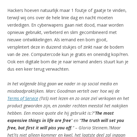
Hackers hoeven natuurlijk maar 1 foutje of gaatje te vinden,
terwijl wij ons over de hele linie dag en nacht moeten
verdedigen. En cyberwapens gaan niet dood, maar worden
opnieuw gebruikt, verbeterd en slim gecombineerd met
nieuwe ontwikkelingen. Als iemand een bom gooit,
versplintert deze in duizend stukjes of zinkt naar de bodem
van de zee. Computercode kun je gratis en oneindig kopi?ren.
Ook een digitale bom die je naar iemand anders stuurt kun je
dus een keer terug verwachten.
In het volgende blog gaan we nader in op social media en
misdaadpraktijken. Marc Goodman vertelt over hoe wij de
Terms of Service
(ToS) niet lezen en zo onze ziel verkopen en het
product geworden zijn, en zonder rechten meestal het nakijken
hebben. Een mooie quote die hij gebruikt is:?”
The most
expensive things in life are free
” en “
The truth will set you
free, but first it will piss you off
.” – Gloria Steinem.?Maar
het?is niet alleen kommer en kwel, het laatste deel zal ingaan