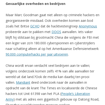
Gevaarlijke overheden en bedrijven
Maar Marc Goodman gaat niet alleen op criminele hackers en
georganiseerde misdaad. Ook overheden komen aan bod
zoals het Britse
GCHQ
dat de hacktivistengroep
Anonymous
probeerde aan te pakken met
DDOS
aanvallen. Iets vaker
blijft hij stilstaan bij grootmacht China die volgens de FBI met
een leger van zo’n 180.000 cyberspionnen en cyberstrijders
naar schatting alleen al op het Amerikaanse Defensienetwerk
90.000 computerhacks per jaar uitvoeren
.
China wordt ervan verdacht veel bedrijven aan te vallen;
volgens onderzoek komen zelfs 41% van alle aanvallen ter
wereld uit dat land.?Ook de media kan daarbij ten prooi
vallen.
Mandiant
deed onderzoek naar de aanvallen in
opdracht van de krant The Times en localiseerde de Chinese
hackers tot Unit 61398 van het PLA (
People’s Liberation
Army
) met als adres een gigantisch gebouw op Datong Road,
Shanghai waar?duizenden mensen werken.