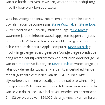
van alle harde schijven te wissen, waardoor het bedrijf nog
moeilijk haar werk kon voortzetten.
Was het vroeger anders? Neem?twee moderne helden?die
ook als hacker begonnen zijn:
Steve Wozniak
en
Steve Jobs
.
Zij verkochten als Berkeley student al zgn. ‘
blue boxes
‘
waarmee je de telefoonmaatschappij kon foppen en gratis
door de hele VS kon bellen. Zo zamelden ze geld in voor hun
echte creatie: de eerste Apple computer.
Kevin Mitnick
(hij
mocht in gevangenschap geen telefoontje plegen omdat ze
bang waren dat hij kernraketten kon activeren door het geluid
van een
modem
?te fluiten) en
Kevin Poulsen
waren enige tijd
later ook dergelijke types. Zij werden toendertijd echter de
meest gezochte criminelen van de FBI. Poulsen wist
bijvoorbeeld slim een wedstrijdje op de radio te winnen. Hij
manipuleerde?alle binnenkomende telefoonlijnen om er zeker
van te zijn dat hij de 102e beller zou worden?en de?Porsche
944 S2 ter waarde van $50.000 als prijs mocht komen halen.