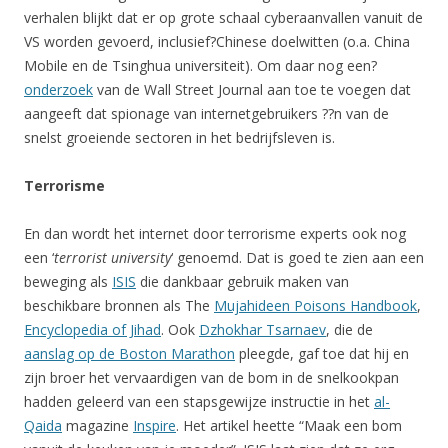
verhalen blijkt dat er op grote schaal cyberaanvallen vanuit de
VS worden gevoerd, inclusief?Chinese doelwitten (o.a. China
Mobile en de Tsinghua universiteit). Om daar nog een?
onderzoek
van de Wall Street Journal aan toe te voegen dat
aangeeft dat spionage van internetgebruikers ??n van de
snelst groeiende sectoren in het bedrijfsleven is.
Terrorisme
En dan wordt het internet door terrorisme experts ook nog
een ‘
terrorist university
‘ genoemd. Dat is goed te zien aan een
beweging als
ISIS
die dankbaar gebruik maken van
beschikbare bronnen als The
Mujahideen Poisons Handbook
,
Encyclopedia of Jihad
. Ook
Dzhokhar Tsarnaev
, die de
aanslag op de Boston Marathon
pleegde, gaf toe dat hij en
zijn broer het vervaardigen van de bom in de snelkookpan
hadden geleerd van een stapsgewijze instructie in het
al-
Qaida
magazine
Inspire
. Het artikel heette “Maak een bom