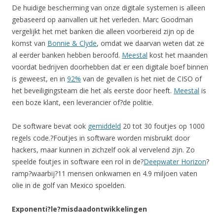
De huidige bescherming van onze digitale systemen is alleen
gebaseerd op aanvallen uit het verleden. Marc Goodman
vergelijkt het met banken die alleen voorbereid zijn op de
komst van
Bonnie & Clyde
, omdat we daarvan weten dat ze
al eerder banken hebben beroofd.
Meestal
kost het maanden
voordat bedrijven doorhebben dat er een digitale boef binnen
is geweest, en in
92%
van de gevallen is het niet de CISO of
het beveiligingsteam die het als eerste door heeft.
Meestal
is
een boze klant, een leverancier of?de politie.
De software bevat ook
gemiddeld
20 tot 30 foutjes op 1000
regels code.?Foutjes in software worden misbruikt door
hackers, maar kunnen in zichzelf ook al vervelend zijn. Zo
speelde foutjes in software een rol in de?
Deepwater Horizon
?
ramp?waarbij?11 mensen onkwamen en 4.9 miljoen vaten
olie in de golf van Mexico spoelden.
Exponenti?le
?misdaadontwikkelingen