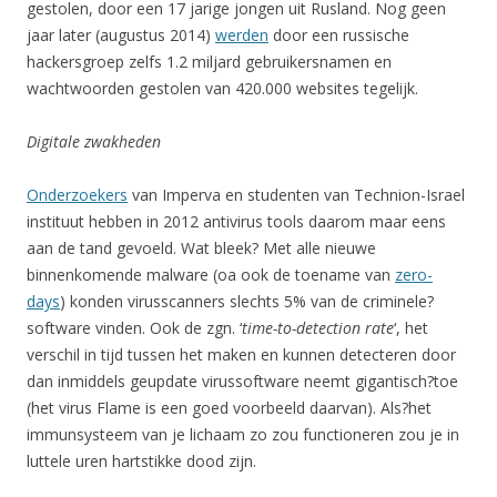
gestolen, door een 17 jarige jongen uit Rusland. Nog geen
jaar later (augustus 2014)
werden
door een russische
hackersgroep zelfs 1.2 miljard gebruikersnamen en
wachtwoorden gestolen van 420.000 websites tegelijk.
Digitale zwakheden
Onderzoekers
van Imperva en studenten van Technion-Israel
instituut hebben in 2012 antivirus tools daarom maar eens
aan de tand gevoeld. Wat bleek? Met alle nieuwe
binnenkomende malware (oa ook de toename van
zero-
days
) konden virusscanners slechts 5% van de criminele?
software vinden. Ook de zgn. ‘
time-to-detection rate
‘, het
verschil in tijd tussen het maken en kunnen detecteren door
dan inmiddels geupdate virussoftware neemt gigantisch?toe
(het virus Flame is een goed voorbeeld daarvan). Als?het
immunsysteem van je lichaam zo zou functioneren zou je in
luttele uren hartstikke dood zijn.