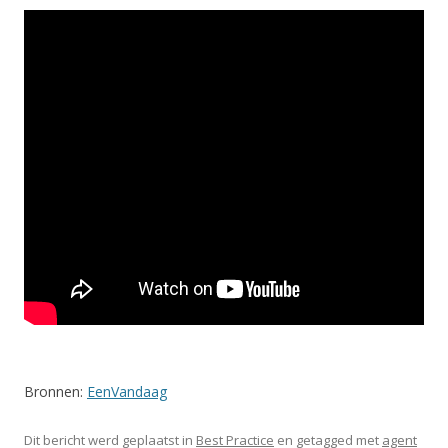
Bronnen:
EenVandaag
Dit bericht werd geplaatst in
Best Practice
en getagged met
agent