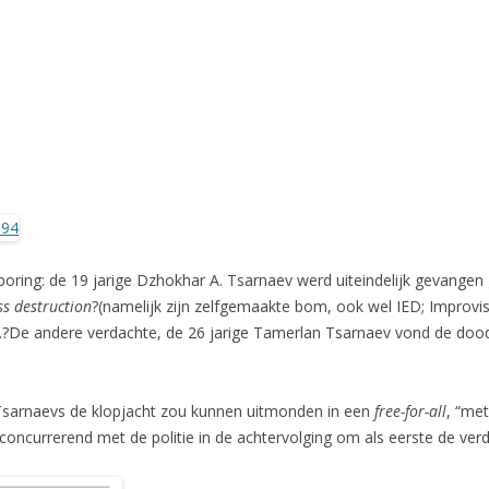
oring: de 19 jarige Dzhokhar A. Tsarnaev werd uiteindelijk gevange
s destruction
?(namelijk zijn zelfgemaakte bom, ook wel IED; Improvis
De andere verdachte, de 26 jarige Tamerlan Tsarnaev vond de dood n
sarnaevs de klopjacht zou kunnen uitmonden in een
free-for-all
, “me
concurrerend met de politie in de achtervolging om als eerste de verd