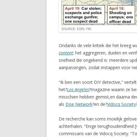
Ondanks de vele kritiek die het kreeg w
content
; het aggregeren, duiden en veri
snelheid die ongekend is: meerdere upd
aanpassingen, zodat instappen voor nie
“Ik ben een soort DIY detective,” vert
het?
Los Angeles
?magazine waarin ze besch
misschien hebben gemist,en daarna dee
als
Doe Network
?en de?
Vidocq Society
De recherche kan soms moeilijk geloven
achterhalen. “Enige terughoudendheid [van
commissaris van de Vidocq Society. “T