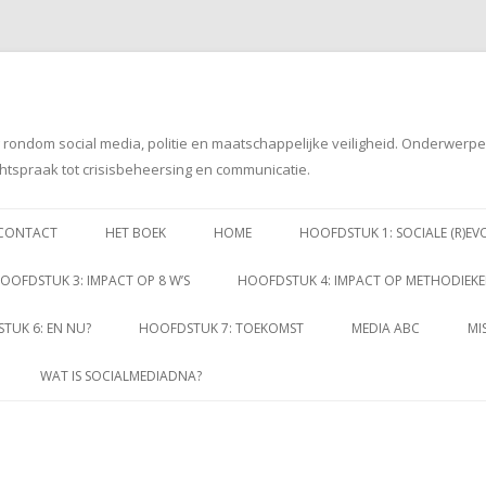
g rondom social media, politie en maatschappelijke veiligheid. Onderwerp
htspraak tot crisisbeheersing en communicatie.
Spring
naar
CONTACT
HET BOEK
HOME
HOOFDSTUK 1: SOCIALE (R)EV
inhoud
OOFDSTUK 3: IMPACT OP 8 W’S
HOOFDSTUK 4: IMPACT OP METHODIEK
TUK 6: EN NU?
HOOFDSTUK 7: TOEKOMST
MEDIA ABC
MI
WAT IS SOCIALMEDIADNA?