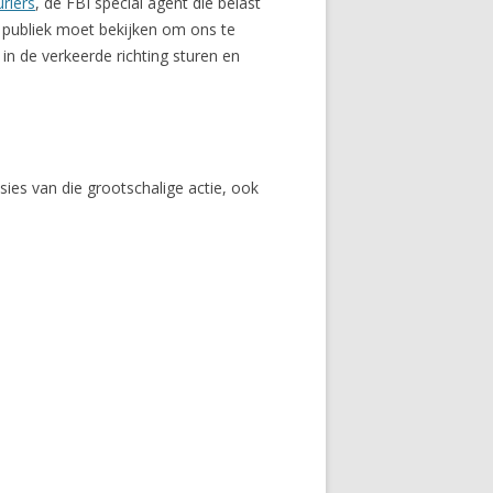
riers
, de FBI special agent die belast
t publiek moet bekijken om ons te
n de verkeerde richting sturen en
ies van die grootschalige actie, ook