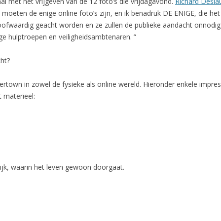
l met het vrijgeven van de 12 foto’s die vrijdagavond.
Richard Deslau
 moeten de enige online foto’s zijn, en ik benadruk DE ENIGE, die he
oofwaardig geacht worden en ze zullen de publieke aandacht onnodig i
ige hulptroepen en veiligheidsambtenaren. ”
cht?
town in zowel de fysieke als online wereld. Hieronder enkele impress
t materieel:
jk, waarin het leven gewoon doorgaat.