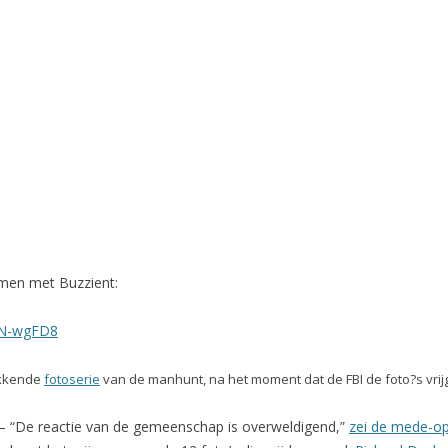
amen met Buzzient:
6N-wgFD8
ekkende
fotoserie
van de manhunt, na het moment dat de FBI de foto?s vri
 – “De reactie van de gemeenschap is overweldigend,”
zei de mede-op