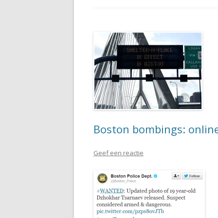
Boston bombings: online
Geef een reactie