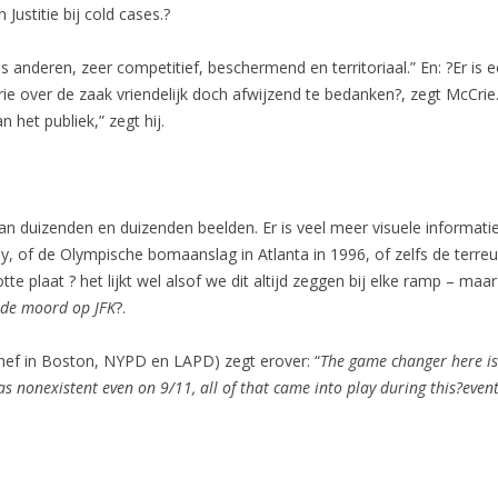
Justitie bij cold cases.?
 als anderen, zeer competitief, beschermend en territoriaal.” En: ?Er is
over de zaak vriendelijk doch afwijzend te bedanken?, zegt McCrie. “De
 het publiek,” zegt hij.
n duizenden en duizenden beelden. Er is veel meer visuele informat
 of de Olympische bomaanslag in Atlanta in 1996, of zelfs de terre
tte plaat ? het lijkt wel alsof we dit altijd zeggen bij elke ramp – maa
 de moord op JFK
?.
 chef in Boston, NYPD en LAPD) zegt erover: “
The game changer here is 
as nonexistent even on 9/11, all of that came into play during this?even