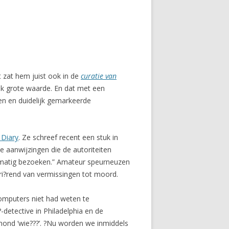
t zat hem juist ook in de
curatie van
ook grote waarde. En dat met een
en en duidelijk gemarkeerde
 Diary
. Ze schreef recent een stuk in
le aanwijzingen die de autoriteiten
elmatig bezoeken.” Amateur speurneuzen
ari?rend van vermissingen tot moord.
computers niet had weten te
?-detective in Philadelphia en de
ond ‘wie???’. ?Nu worden we inmiddels