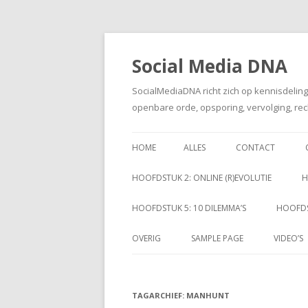
Social Media DNA
SocialMediaDNA richt zich op kennisdelin
openbare orde, opsporing, vervolging, rec
HOME
ALLES
CONTACT
HOOFDSTUK 2: ONLINE (R)EVOLUTIE
H
HOOFDSTUK 5: 10 DILEMMA’S
HOOFDS
OVERIG
SAMPLE PAGE
VIDEO’S
TAGARCHIEF:
MANHUNT