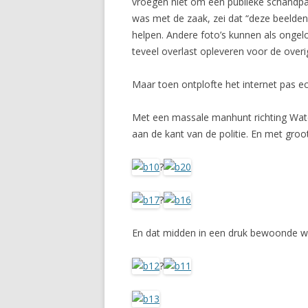
vroegen niet om een publieke schandpaa
was met de zaak, zei dat “deze beelden
helpen. Andere foto’s kunnen als ongel
teveel overlast opleveren voor de over
Maar toen ontplofte het internet pas e
Met een massale manhunt richting Water
aan de kant van de politie. En met groo
?
?
En dat midden in een druk bewoonde wi
?