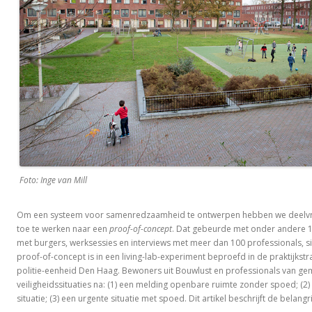
Foto: Inge van Mill
Om een systeem voor samenredzaamheid te ontwerpen hebben we deel
toe te werken naar een
proof-of-concept
. Dat gebeurde met onder andere 1
met burgers, werksessies en interviews met meer dan 100 professionals, si
proof-of-concept is in een living-lab-experiment beproefd in de praktijkstr
politie-eenheid Den Haag. Bewoners uit Bouwlust en professionals van gem
veiligheidssituaties na: (1) een melding openbare ruimte zonder spoed; (2)
situatie; (3) een urgente situatie met spoed. Dit artikel beschrijft de belangr