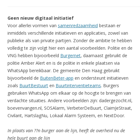
Geen nieuw digitaal initiatief
Voor allerlei vormen van
samenredzaamheid
bestaan er
inmiddels verschillende initiatieven en applicaties, zowel van
publieke als van private partijen. Zonder de ambitie te hebben
volledig te zijn volgt hier een aantal voorbeelden. Politie en de
VNG hebben bijvoorbeeld
Burgernet
, daarnaast gebruikt de
politie Amber Alert en is de politie in enkele plaatsen via
WhatsApp bereikbaar. De gemeente Den Haag gebruikt
bijvoorbeeld de
BuitenBeter-app
en ondersteunt initiatieven
zoals
BuurtBestuurt
en
Buurtinterventieteams
. Burgers
gebruiken WhatsApp om elkaar op de hoogte te brengen van
verdachte situaties. Andere voorbeelden zijn: dadergezocht.nl,
boevenvangen.nl, SOSAlarm, VerbeterDeBuurt, ClaimJeStraat,
Civilant, HartslagNu, Lokaal Alarm Systeem, en NextDoor.
In plaats van ??n burger aan de lijn, heeft de overheid nu de
hele buurt aan de lijn