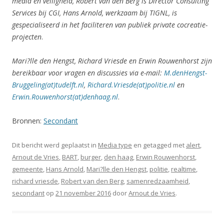
media en veiligheid, Robert van den Berg is Director Consulting
Services bij CGI, Hans Arnold, werkzaam bij TIGNL, is
gespecialiseerd in het faciliteren van publiek private cocreatie-
projecten
.
Mari?lle den Hengst, Richard Vriesde en Erwin Rouwenhorst zijn
bereikbaar voor vragen en discussies via e-mail:
M.denHengst-
Bruggeling(at)tudelft.nl
,
Richard.Vriesde(at)politie.nl
en
Erwin.Rouwenhorst(at)denhaag.nl
.
Bronnen:
Secondant
Dit bericht werd geplaatst in
Media type
en getagged met
alert
,
Arnout de Vries
,
BART
,
burger
,
den haag
,
Erwin Rouwenhorst
,
gemeente
,
Hans Arnold
,
Mari?lle den Hengst
,
politie
,
realtime
,
richard vriesde
,
Robert van den Berg
,
samenredzaamheid
,
secondant
op
21 november 2016
door
Arnout de Vries
.