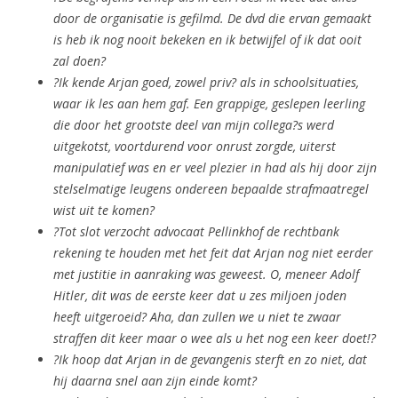
door de organisatie is gefilmd. De dvd die ervan gemaakt
is heb ik nog nooit bekeken en ik betwijfel of ik dat ooit
zal doen?
?Ik kende Arjan goed, zowel priv? als in schoolsituaties,
waar ik les aan hem gaf. Een grappige, geslepen leerling
die door het grootste deel van mijn collega?s werd
uitgekotst, voortdurend voor onrust zorgde, uiterst
manipulatief was en er veel plezier in had als hij door zijn
stelselmatige leugens ondereen bepaalde strafmaatregel
wist uit te komen?
?Tot slot verzocht advocaat Pellinkhof de rechtbank
rekening te houden met het feit dat Arjan nog niet eerder
met justitie in aanraking was geweest. O, meneer Adolf
Hitler, dit was de eerste keer dat u zes miljoen joden
heeft uitgeroeid? Aha, dan zullen we u niet te zwaar
straffen dit keer maar o wee als u het nog een keer doet!?
?Ik hoop dat Arjan in de gevangenis sterft en zo niet, dat
hij daarna snel aan zijn einde komt?