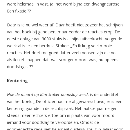
ware helemaal in vast. Ja, het werd bijna een dwangneurose.
Een fixatie.??
Daar is ie nu wel weer af. Daar heeft niet zozeer het schrijven
van het boek bij geholpen, maar eerder de reacties erop. De
eerste oplage van 3000 stuks is al bijna uitverkocht, volgende
week al is er een herdruk. Stoker: ,,En ik krijg veel mooie
reacties. Het doet me goed dat er veel mensen zijn die net
als ik niet snappen dat, wat vroeger moord was, nu opeens
doodslag is.??
Kentering
Hoe de moord op Kim Stoker doodslag werd
, is de ondertitel
van het boek. ,,De officier had me al gewaarschuwd; er is een
kentering gaande in de rechtspraak. Het laatste jaar neigen
steeds meer rechters ertoe om in plaats van voor moord
iemand voor doodslag te veroordelen. Omdat de
voorbedachte rade niet helemaal duidelijk zou zijn. Maar voor