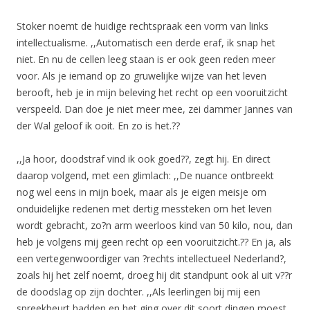
Stoker noemt de huidige rechtspraak een vorm van links
intellectualisme. ,,Automatisch een derde eraf, ik snap het
niet. En nu de cellen leeg staan is er ook geen reden meer
voor. Als je iemand op zo gruwelijke wijze van het leven
berooft, heb je in mijn beleving het recht op een vooruitzicht
verspeeld. Dan doe je niet meer mee, zei dammer Jannes van
der Wal geloof ik ooit. En zo is het.??
,,Ja hoor, doodstraf vind ik ook goed??, zegt hij. En direct
daarop volgend, met een glimlach: ,,De nuance ontbreekt
nog wel eens in mijn boek, maar als je eigen meisje om
onduidelijke redenen met dertig messteken om het leven
wordt gebracht, zo?n arm weerloos kind van 50 kilo, nou, dan
heb je volgens mij geen recht op een vooruitzicht.?? En ja, als
een vertegenwoordiger van ?rechts intellectueel Nederland?,
zoals hij het zelf noemt, droeg hij dit standpunt ook al uit v??r
de doodslag op zijn dochter. ,,Als leerlingen bij mij een
spreekbeurt hadden en het ging over dit soort dingen moest