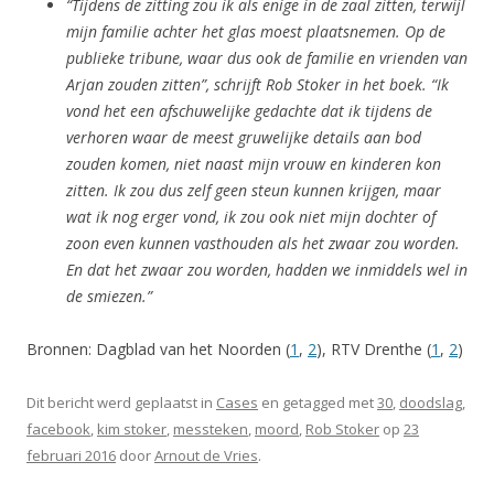
“Tijdens de zitting zou ik als enige in de zaal zitten, terwijl
mijn familie achter het glas moest plaatsnemen. Op de
publieke tribune, waar dus ook de familie en vrienden van
Arjan zouden zitten”, schrijft Rob Stoker in het boek. “Ik
vond het een afschuwelijke gedachte dat ik tijdens de
verhoren waar de meest gruwelijke details aan bod
zouden komen, niet naast mijn vrouw en kinderen kon
zitten. Ik zou dus zelf geen steun kunnen krijgen, maar
wat ik nog erger vond, ik zou ook niet mijn dochter of
zoon even kunnen vasthouden als het zwaar zou worden.
En dat het zwaar zou worden, hadden we inmiddels wel in
de smiezen.”
Bronnen: Dagblad van het Noorden (
1
,
2
), RTV Drenthe (
1
,
2
)
Dit bericht werd geplaatst in
Cases
en getagged met
30
,
doodslag
,
facebook
,
kim stoker
,
messteken
,
moord
,
Rob Stoker
op
23
februari 2016
door
Arnout de Vries
.