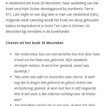
in Nederland het boek
30 Messteken
. Naar aanleiding van dat
boek verschijnt Stoker dinsdagavond bij Humberto Tan in
RTL Late Night en een dag later in Hart van Nederland (SBS).
Volgende week zaterdag wordt het boek ten doop gehouden
tijdens en bijeenkomst in hotel Ten Cate in Emmen.
30
Messteken
ligt inmiddels in de boekhandel.
Citaten uit het boek
30 Messteken
?De rechercheur kon ons niet vertellen hoe Kim door haar
vriend om het leven was gebracht. Mijn aandacht
verslapte meteen. Ik werd hier genaaid, zoveel was
duidelijk.?
?Wij zaten aan tafel en luisterden naar Harrie. Ik weet
nog dat ik dingen heb gehoord als gehuil, kreten van
verbijstering, gevloek. Ik weet niet hoe ik zelf reageerde.
Wat ik wel weet is dat iedereen volledig naar de kloten
was? .
?De begrafenis verliep als in een roes. Ik weet dat alles