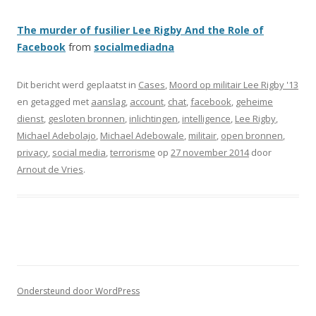
The murder of fusilier Lee Rigby And the Role of
Facebook
from
socialmediadna
Dit bericht werd geplaatst in
Cases
,
Moord op militair Lee Rigby '13
en getagged met
aanslag
,
account
,
chat
,
facebook
,
geheime
dienst
,
gesloten bronnen
,
inlichtingen
,
intelligence
,
Lee Rigby
,
Michael Adebolajo
,
Michael Adebowale
,
militair
,
open bronnen
,
privacy
,
social media
,
terrorisme
op
27 november 2014
door
Arnout de Vries
.
Ondersteund door WordPress