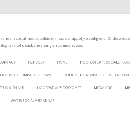
g rondom social media, politie en maatschappelijke veiligheid. Onderwerp
htspraak tot crisisbeheersing en communicatie.
Spring
naar
CONTACT
HET BOEK
HOME
HOOFDSTUK 1: SOCIALE (R)EV
inhoud
OOFDSTUK 3: IMPACT OP 8 W’S
HOOFDSTUK 4: IMPACT OP METHODIEK
TUK 6: EN NU?
HOOFDSTUK 7: TOEKOMST
MEDIA ABC
MI
WAT IS SOCIALMEDIADNA?