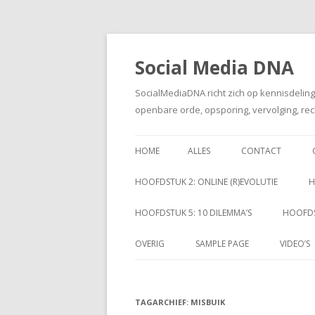
Social Media DNA
SocialMediaDNA richt zich op kennisdelin
openbare orde, opsporing, vervolging, rec
HOME
ALLES
CONTACT
HOOFDSTUK 2: ONLINE (R)EVOLUTIE
H
HOOFDSTUK 5: 10 DILEMMA’S
HOOFDS
OVERIG
SAMPLE PAGE
VIDEO’S
TAGARCHIEF:
MISBUIK