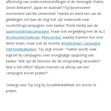
afkomstig van onderzoeksinstellingen in de Verenigde Staten,
Groot-Brittanni?, Japan en Australi?.?Tijs?promoveert
momenteel aan?de Universiteit Twente en werd een van de
gelukkigen om?aan de slag met zijn onderzoek naar
voorlichtingscampagnes over kanker.?Denk hierbij aan de
baarmoederhalscampagne
, maar ook vergelijking met de ALS
#IceBucketChallenge
, #
Movember
waarbij mannen hun snor
lieten staan, maar ook de recente
#FeelingNuts campagne
mbt?teeltbalkanker
. Tijs zegt erover: “Twitter wordt vaak
ingezet bij campagnes over vroegtijdige opsporing van
kanker. Wat zijn de factoren die de verspreiding versnellen?
Wat is het effect? Blijven mensen na afloop van een
campagne erover praten?”
Onlangs was Tijs nog bij SocialMediaWeek om erover te
praten.