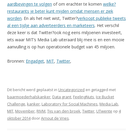
aardbevingen te volgen
of om erachter te komen
welke?
restaurants je beter kunt mijden omdat mensen er ziek
worden
. En als het niet wist, Twitter?
verkoopt publieke tweets
al een tijdje aan adverteerders en marketeers
. Het verschil
deze keer is dat Twitter?ook nog eens miljoenen investeert,
iets waar MIT’s Media Lab uiteraard blij mee is en een mooie
aanvulling is op hun operationele budget van 45 miljoen.
Bronnen:
Engadget
,
MIT
,
Twitter
,
Dit bericht werd geplaatst in
Uncategorized
en getagged met
baarmoederhalskanker
,
Data grant
,
FeelingNuts
,
Ice Bucket
Challenge
,
kanker
,
Laboratory for Social Machines
,
Media Lab
,
MIT
,
Movember
,
RIVM
,
Tijs van den broek
,
Twitter
,
UTwente
op
4
oktober 2014
door
Arnout de Vries
.