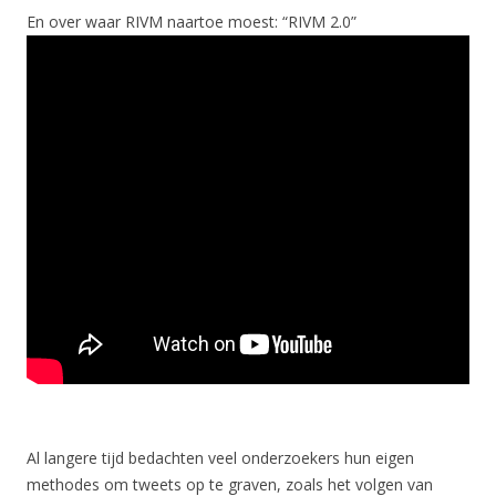
En over waar RIVM naartoe moest: “RIVM 2.0”
Al langere tijd bedachten veel onderzoekers hun eigen
methodes om tweets op te graven, zoals het volgen van