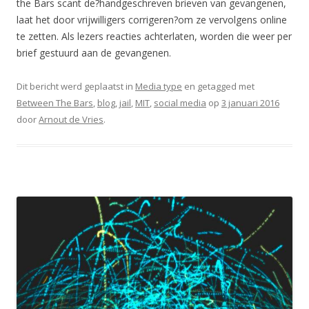
the Bars scant de?handgeschreven brieven van gevangenen,
laat het door vrijwilligers corrigeren?om ze vervolgens online
te zetten. Als lezers reacties achterlaten, worden die weer per
brief gestuurd aan de gevangenen.
Dit bericht werd geplaatst in
Media type
en getagged met
Between The Bars
,
blog
,
jail
,
MIT
,
social media
op
3 januari 2016
door
Arnout de Vries
.