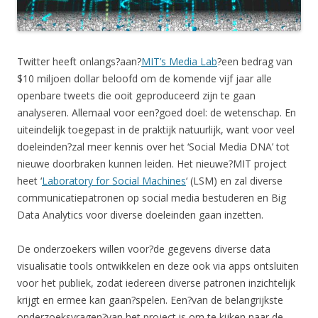
Twitter heeft onlangs?aan?
MIT’s Media Lab
?een bedrag van
$10 miljoen dollar beloofd om de komende vijf jaar alle
openbare tweets die ooit geproduceerd zijn te gaan
analyseren. Allemaal voor een?goed doel: de wetenschap. En
uiteindelijk toegepast in de praktijk natuurlijk, want voor veel
doeleinden?zal meer kennis over het ‘Social Media DNA’ tot
nieuwe doorbraken kunnen leiden. Het nieuwe?MIT project
heet ‘
Laboratory for Social Machines
‘ (LSM) en zal diverse
communicatiepatronen op social media bestuderen en Big
Data Analytics voor diverse doeleinden gaan inzetten.
De onderzoekers willen voor?de gegevens diverse data
visualisatie tools ontwikkelen en deze ook via apps ontsluiten
voor het publiek, zodat iedereen diverse patronen inzichtelijk
krijgt en ermee kan gaan?spelen. Een?van de belangrijkste
onderzoeksvragen?van het project is om te kijken naar de