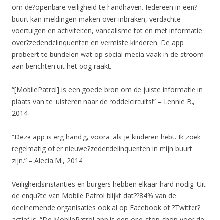
om de?openbare veiligheid te handhaven. Iedereen in een?
buurt kan meldingen maken over inbraken, verdachte
voertuigen en activiteiten, vandalisme tot en met informatie
over?zedendelinquenten en vermiste kinderen. De app
probeert te bundelen wat op social media vaak in de stroom
aan berichten uit het oog raakt.
“[MobilePatrol] is een goede bron om de juiste informatie in
plaats van te luisteren naar de roddelcircuits!” – Lennie B.,
2014
“Deze app is erg handig, vooral als je kinderen hebt. Ik zoek
regelmatig of er nieuwe?zedendelinquenten in mijn buurt
zijn.” – Alecia M., 2014
Veiligheidsinstanties en burgers hebben elkaar hard nodig. Uit
de enqu?te van Mobile Patrol blijkt dat??84% van de
deelnemende organisaties ook al op Facebook of ?Twitter?
actief is. “De MobilePatrol app is een one-stop-shop voor de