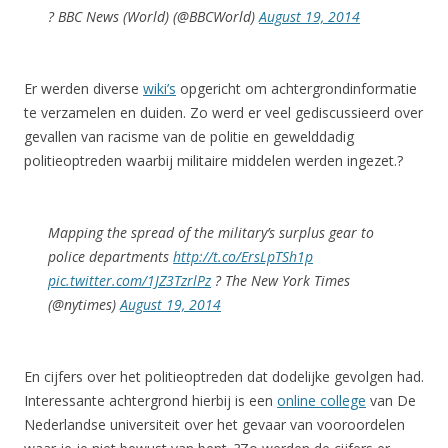
? BBC News (World) (@BBCWorld)
August 19, 2014
Er werden diverse
wiki’s
opgericht om achtergrondinformatie
te verzamelen en duiden. Zo werd er veel gediscussieerd over
gevallen van racisme van de politie en gewelddadig
politieoptreden waarbij militaire middelen werden ingezet.?
Mapping the spread of the military’s surplus gear to
police departments
http://t.co/ErsLpTSh1p
pic.twitter.com/1JZ3TzrlPz
? The New York Times
(@nytimes)
August 19, 2014
En cijfers over het politieoptreden dat dodelijke gevolgen had.
Interessante achtergrond hierbij is een
online college
van De
Nederlandse universiteit over het gevaar van vooroordelen