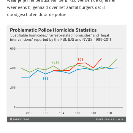
waar je je niet bewust van bent. ?Zo werden de cijfers er
weer eens bijgehaald over het aantal burgers dat is
doodgeschoten door de politie: