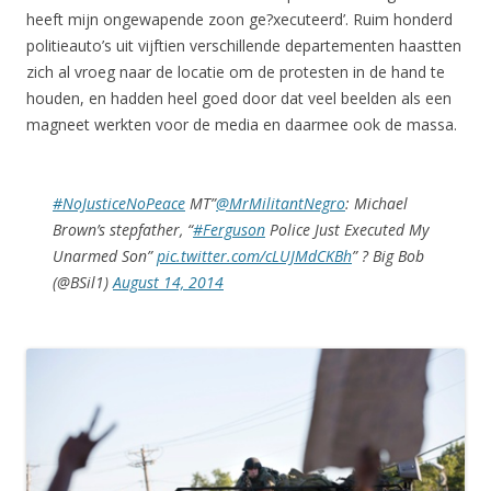
heeft mijn ongewapende zoon ge?xecuteerd’. Ruim honderd
politieauto’s uit vijftien verschillende departementen haastten
zich al vroeg naar de locatie om de protesten in de hand te
houden, en hadden heel goed door dat veel beelden als een
magneet werkten voor de media en daarmee ook de massa.
#NoJusticeNoPeace
MT”
@MrMilitantNegro
: Michael
Brown’s stepfather, “
#Ferguson
Police Just Executed My
Unarmed Son”
pic.twitter.com/cLUJMdCKBh
” ? Big Bob
(@BSil1)
August 14, 2014