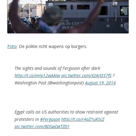
Foto
: De politie richt wapens op burgers.
The sights and sounds of Ferguson after dark
http://t.co/nHp12wAAIw
pic.twitter.com/X2AjSt57fS
?
Washington Post (@washingtonpost)
August 19, 2014
Egypt calls on US authorities to show restraint against
protesters in
#Ferguson
http://t.co/r4pZ1uKScZ
pic.twitter.com/BDSwDATZD1