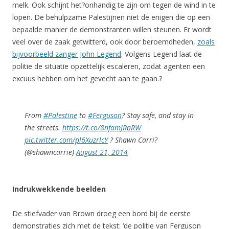
melk. Ook schijnt het?onhandig te zijn om tegen de wind in te
lopen. De behulpzame Palestijnen niet de enigen die op een
bepaalde manier de demonstranten willen steunen. Er wordt
veel over de zaak getwitterd, ook door beroemdheden,
zoals
bijvoorbeeld zanger John Legend
. Volgens Legend laat de
politie de situatie opzettelijk escaleren, zodat agenten een
excuus hebben om het gevecht aan te gaan.?
From
#Palestine
to
#Ferguson
? Stay safe, and stay in
the streets.
https://t.co/8nfamJRaRW
pic.twitter.com/pl6XuzrlcY
? Shawn Carri?
(@shawncarrie)
August 21, 2014
Indrukwekkende beelden
De stiefvader van Brown droeg een bord bij de eerste
demonstraties zich met de tekst: ‘de politie van Ferguson