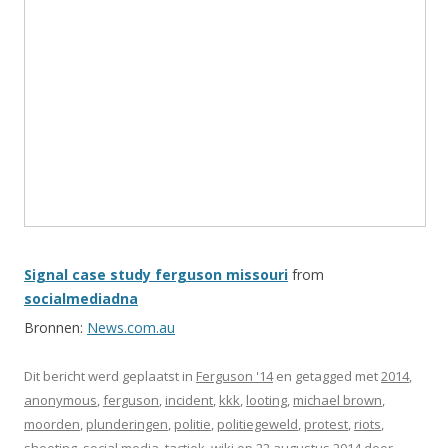
Signal case study ferguson missouri
from
socialmediadna
Bronnen:
News.com.au
Dit bericht werd geplaatst in
Ferguson '14
en getagged met
2014
,
anonymous
,
ferguson
,
incident
,
kkk
,
looting
,
michael brown
,
moorden
,
plunderingen
,
politie
,
politiegeweld
,
protest
,
riots
,