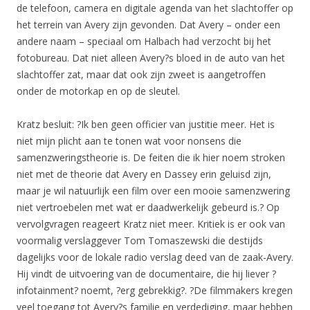
de telefoon, camera en digitale agenda van het slachtoffer op
het terrein van Avery zijn gevonden. Dat Avery – onder een
andere naam – speciaal om Halbach had verzocht bij het
fotobureau. Dat niet alleen Avery?s bloed in de auto van het
slachtoffer zat, maar dat ook zijn zweet is aangetroffen
onder de motorkap en op de sleutel.
Kratz besluit: ?Ik ben geen officier van justitie meer. Het is
niet mijn plicht aan te tonen wat voor nonsens die
samenzweringstheorie is. De feiten die ik hier noem stroken
niet met de theorie dat Avery en Dassey erin geluisd zijn,
maar je wil natuurlijk een film over een mooie samenzwering
niet vertroebelen met wat er daadwerkelijk gebeurd is.? Op
vervolgvragen reageert Kratz niet meer. Kritiek is er ook van
voormalig verslaggever Tom Tomaszewski die destijds
dagelijks voor de lokale radio verslag deed van de zaak-Avery.
Hij vindt de uitvoering van de documentaire, die hij liever ?
infotainment? noemt, ?erg gebrekkig?. ?De filmmakers kregen
veel toegang tot Avery?s familie en verdediging, maar hebben