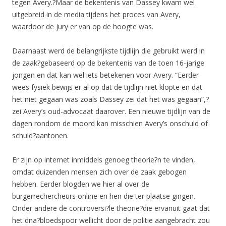
tegen Avery.?Maar de bekentenis van Dassey kwam wel
uitgebreid in de media tijdens het proces van Avery,
waardoor de jury er van op de hoogte was.
Daarnaast werd de belangrijkste tijdlijn die gebruikt werd in
de zaak?gebaseerd op de bekentenis van de toen 16-jarige
jongen en dat kan wel iets betekenen voor Avery. “Eerder
wees fysiek bewijs er al op dat de tijdlijn niet klopte en dat
het niet gegaan was zoals Dassey zei dat het was gegaan”,?
zei Avery’s oud-advocaat daarover. Een nieuwe tijdlijn van de
dagen rondom de moord kan misschien Avery’s onschuld of
schuld?aantonen.
Er zijn op internet inmiddels genoeg theorie?n te vinden,
omdat duizenden mensen zich over de zaak gebogen
hebben. Eerder blogden we hier al over de
burgerrechercheurs online en hen die ter plaatse gingen.
Onder andere de controversi?le theorie?die ervanuit gaat dat
het dna?bloedspoor wellicht door de politie aangebracht zou