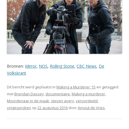
Bronnen:
Mirror
,
NOS
,
Rolling Stone
,
CBC News
,
De
Volkskrant
Dit bericht werd geplaatst in
Making a Murderer '15
en getagged
met
Brendan Dassey
,
documentaire
,
Making a murderer
,
Moordenaar in de maak
,
steven avery
,
veroordeeld
,
vrijgesproken
op
22 augustus 2016
door
Arnout de Vries
.