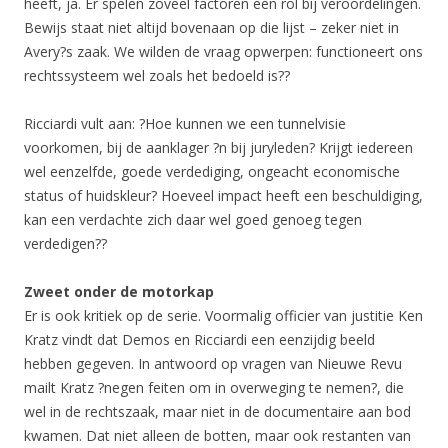
heeft, ja. Er spelen zoveel factoren een rol bij veroordelingen.
Bewijs staat niet altijd bovenaan op die lijst – zeker niet in
Avery?s zaak. We wilden de vraag opwerpen: functioneert ons
rechtssysteem wel zoals het bedoeld is??
Ricciardi vult aan: ?Hoe kunnen we een tunnelvisie
voorkomen, bij de aanklager ?n bij juryleden? Krijgt iedereen
wel eenzelfde, goede verdediging, ongeacht economische
status of huidskleur? Hoeveel impact heeft een beschuldiging,
kan een verdachte zich daar wel goed genoeg tegen
verdedigen??
Zweet onder de motorkap
Er is ook kritiek op de serie. Voormalig officier van justitie Ken
Kratz vindt dat Demos en Ricciardi een eenzijdig beeld
hebben gegeven. In antwoord op vragen van Nieuwe Revu
mailt Kratz ?negen feiten om in overweging te nemen?, die
wel in de rechtszaak, maar niet in de documentaire aan bod
kwamen. Dat niet alleen de botten, maar ook restanten van