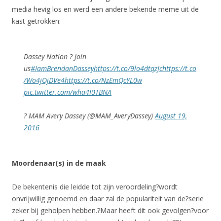
media hevig los en werd een andere bekende meme uit de
kast getrokken:
Dassey Nation ? Join
us
#IamBrendanDassey
https://t.co/9lo4dtqzJc
https://t.co
/Wo4jOjDVe4
https://t.co/NzEmQcYL0w
pic.twitter.com/wha4I0TBNA
? MAM Avery Dassey (@MAM_AveryDassey)
August 19,
2016
Moordenaar(s) in de maak
De bekentenis die leidde tot zijn veroordeling?wordt
onvrijwillig genoemd en daar zal de populariteit van de?serie
zeker bij geholpen hebben.?Maar heeft dit ook gevolgen?voor