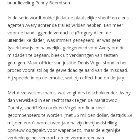
buurtlieveling Penny Beerntsen.
In de serie wordt duidelijk dat de plaatselijke sheriff en diens
agenten Avery achter de tralies w?lden hebben. Een meer
voor de hand liggende verdachte (Gregory Allen, de
uiteindelijke dader) was immers genegeerd, er was geen
fysiek bewijs en nauwelijks gelegenheid voor Avery om de
misdaden te begaan, bleek uit verklaringen van zestien
getuigen. Maar officier van justitie Denis Vogel stond in het
proces vooral stil bij de gewelddadige aard van de misdaad.
Hij speelde in op de emotie, wat zijn effect had op de jury.
Met deze wetenschap is wat volgt des te schokkender. Avery,
dan verwikkeld in een rechtszaak tegen de Manitowoc
County, sheriff Kocourek en Vogel om financieel
gecompenseerd te worden (met 36 miljoen dollar, destijds 29
miljoen euro), wordt twee jaar na zijn invrijheidstelling
opnieuw opgepakt. Voor wapenbezit, maar de eigenlijke
verdenking: het verkrachten en vermoorden van