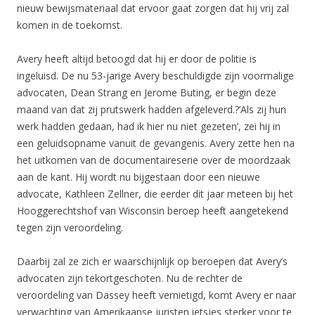
nieuw bewijsmateriaal dat ervoor gaat zorgen dat hij vrij zal
komen in de toekomst.
Avery heeft altijd betoogd dat hij er door de politie is
ingeluisd. De nu 53-jarige Avery beschuldigde zijn voormalige
advocaten, Dean Strang en Jerome Buting, er begin deze
maand van dat zij prutswerk hadden afgeleverd.?’Als zij hun
werk hadden gedaan, had ik hier nu niet gezeten’, zei hij in
een geluidsopname vanuit de gevangenis. Avery zette hen na
het uitkomen van de documentaireserie over de moordzaak
aan de kant. Hij wordt nu bijgestaan door een nieuwe
advocate, Kathleen Zellner, die eerder dit jaar meteen bij het
Hooggerechtshof van Wisconsin beroep heeft aangetekend
tegen zijn veroordeling.
Daarbij zal ze zich er waarschijnlijk op beroepen dat Avery’s
advocaten zijn tekortgeschoten. Nu de rechter de
veroordeling van Dassey heeft vernietigd, komt Avery er naar
verwachting van Amerikaanse juristen ietsjes sterker voor te