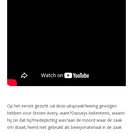
Op het eerste gezicht zal deze uitspraak?weinig gevolgen
hebben voor Steven Avery, want?Dasseys bekentenis, waarin
hij zei dat hij?medeplichtig was?aan de moord waar de zaak
om draait,?werd niet gebruikt als bewijsmateriaal in de zaak