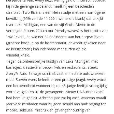
hetzelfde terrein. Avery bezit weinig geld of intellect. Voordat
hij in de gevangenis belandt, heeft hij een bescheiden
strafblad. Two Rivers is een klein stadje met een homogene
bevolking (95% van de 11.000 inwoners is blank) dat uitkijkt
over Lake Michigan, een van de vijf Grote Meren in de
Verenigde Staten. ?Catch our friendly waves? is het motto van
Two Rivers, en wie netjes deelneemt aan het dorpse leven
(groente koop je op de boerenmarkt, er wordt gekeken naar
de kerstparade) kan inderdaad meesurfen op die
vriendelijkheid.
Tegen de onberispelijke kustlijn van Lake Michigan, met
barretjes, klassieke snoepwinkels en restaurants, steekt
Avery?s Auto Salvage schril af: zestien hectare autowrakken,
maar Steven Avery beleeft er een prettige jeugd. Avery wordt
een beroemdheid wanneer hij op 43-jarige leeftijd vroegtijdig
wordt vrijgelaten uit de gevangenis. Nieuw DNA-onderzoek
had hem vrijgepleit. Achttien jaar zat hij vast, waarvan twaalf
jaar voor misdaden waar hij geen schuld aan had: poging tot
moord, seksueel misbruik en gevangenhouding van