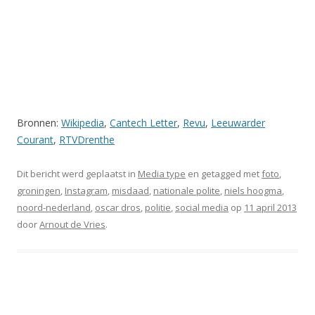
Bronnen:
Wikipedia
,
Cantech Letter
,
Revu
,
Leeuwarder
Courant
,
RTVDrenthe
Dit bericht werd geplaatst in
Media type
en getagged met
foto
,
groningen
,
Instagram
,
misdaad
,
nationale polite
,
niels hoogma
,
noord-nederland
,
oscar dros
,
politie
,
social media
op
11 april 2013
door
Arnout de Vries
.