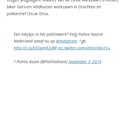
biker Gersom Veldhuizen werkzaam in Drachten en
politiechef Oscar Dros.
Een inkijkje in het politiewerk? Volg Politie Noord-
Nederland vanaf nu op
#instagram
. ^gb
http://t.co/k5Oqm92vfW
pic.twitter.com/vQmUNoi7Lu
? Politie Assen (@PolitieAssen)
November 3, 2014