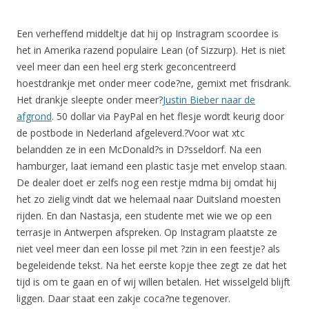
Een verheffend middeltje dat hij op Instragram scoordee is
het in Amerika razend populaire Lean (of Sizzurp). Het is niet
veel meer dan een heel erg sterk geconcentreerd
hoestdrankje met onder meer code?ne, gemixt met frisdrank.
Het drankje sleepte onder meer?
Justin Bieber naar de
afgrond
. 50 dollar via PayPal en het flesje wordt keurig door
de postbode in Nederland afgeleverd.?Voor wat xtc
belandden ze in een McDonald?s in D?sseldorf. Na een
hamburger, laat iemand een plastic tasje met envelop staan.
De dealer doet er zelfs nog een restje mdma bij omdat hij
het zo zielig vindt dat we helemaal naar Duitsland moesten
rijden. En dan Nastasja, een studente met wie we op een
terrasje in Antwerpen afspreken. Op Instagram plaatste ze
niet veel meer dan een losse pil met ?zin in een feestje? als
begeleidende tekst. Na het eerste kopje thee zegt ze dat het
tijd is om te gaan en of wij willen betalen. Het wisselgeld blijft
liggen. Daar staat een zakje coca?ne tegenover.