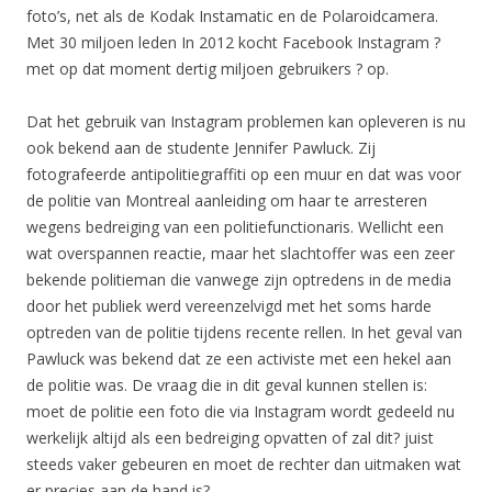
foto’s, net als de Kodak Instamatic en de Polaroidcamera.
Met 30 miljoen leden In 2012 kocht Facebook Instagram ?
met op dat moment dertig miljoen gebruikers ? op.
Dat het gebruik van Instagram problemen kan opleveren is nu
ook bekend aan de studente Jennifer Pawluck. Zij
fotografeerde antipolitiegraffiti op een muur en dat was voor
de politie van Montreal aanleiding om haar te arresteren
wegens bedreiging van een politiefunctionaris. Wellicht een
wat overspannen reactie, maar het slachtoffer was een zeer
bekende politieman die vanwege zijn optredens in de media
door het publiek werd vereenzelvigd met het soms harde
optreden van de politie tijdens recente rellen. In het geval van
Pawluck was bekend dat ze een activiste met een hekel aan
de politie was. De vraag die in dit geval kunnen stellen is:
moet de politie een foto die via Instagram wordt gedeeld nu
werkelijk altijd als een bedreiging opvatten of zal dit? juist
steeds vaker gebeuren en moet de rechter dan uitmaken wat
er precies aan de hand is?