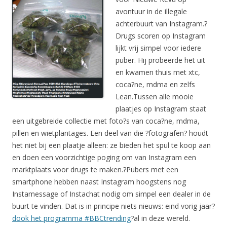
avontuur in de illegale
achterbuurt van Instagram.?
Drugs scoren op Instagram
lijkt vrij simpel voor iedere
puber. Hij probeerde het uit
en kwamen thuis met xtc,
coca?ne, mdma en zelfs
Lean.Tussen alle mooie
plaatjes op Instagram staat
een uitgebreide collectie met foto?s van coca?ne, mdma,
pillen en wietplantages. Een deel van die ?fotografen? houdt
het niet bij een plaatje alleen: ze bieden het spul te koop aan
en doen een voorzichtige poging om van Instagram een
marktplaats voor drugs te maken.?Pubers met een
smartphone hebben naast Instagram hoogstens nog
Instamessage of Instachat nodig om simpel een dealer in de
buurt te vinden. Dat is in principe niets nieuws: eind vorig jaar?
dook het programma #BBCtrending
?al in deze wereld.