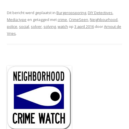
Dit bericht werd geplaatst in
Burgeropsporing
,
DIY Detectives
,
Media type
en getagged met
crime
,
CrimeSeen
,
Neighbourhood
,
police
,
social
,
solver
,
solving
,
watch
op
3 april 2016
door
Arnout de
Vries
.