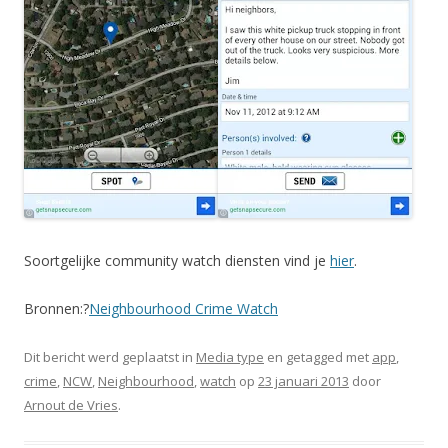
Soortgelijke community watch diensten vind je
hier
.
Bronnen:?
Neighbourhood Crime Watch
Dit bericht werd geplaatst in
Media type
en getagged met
app
,
crime
,
NCW
,
Neighbourhood
,
watch
op
23 januari 2013
door
Arnout de Vries
.