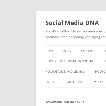
Social Media DNA
SocialMediaDNA richt zich op kennisdelin
openbare orde, opsporing, vervolging, rec
HOME
ALLES
CONTACT
HOOFDSTUK 2: ONLINE (R)EVOLUTIE
H
HOOFDSTUK 5: 10 DILEMMA’S
HOOFDS
OVERIG
SAMPLE PAGE
VIDEO’S
TAGARCHIEF:
OBSERVATORY