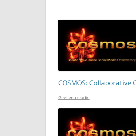
COSMOS: Collaborative O
Geef een reactie