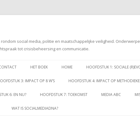
g rondom social media, politie en maatschappelijke veiligheid. Onderwerp
htspraak tot crisisbeheersing en communicatie.
Spring
naar
CONTACT
HET BOEK
HOME
HOOFDSTUK 1: SOCIALE (R)EV
inhoud
OOFDSTUK 3: IMPACT OP 8 W’S
HOOFDSTUK 4: IMPACT OP METHODIEK
TUK 6: EN NU?
HOOFDSTUK 7: TOEKOMST
MEDIA ABC
MI
WAT IS SOCIALMEDIADNA?