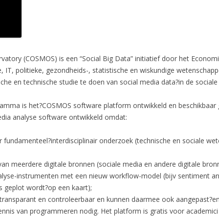
rvatory (COSMOS) is een “Social Big Data” initiatief door het Econom
le, IT, politieke, gezondheids-, statistische en wiskundige wetenscha
he en technische studie te doen van social media data?in de sociale 
ramma is het?COSMOS software platform ontwikkeld en beschikbaar 
edia analyse software ontwikkeld omdat:
fundamenteel?interdisciplinair onderzoek (technische en sociale wet
an meerdere digitale bronnen (sociale media en andere digitale bron
nalyse-instrumenten met een nieuw workflow-model (bijv sentiment an
 geplot wordt?op een kaart);
, transparant en controleerbaar en kunnen daarmee ook aangepast?e
nnis van programmeren nodig. Het platform is gratis voor academici 